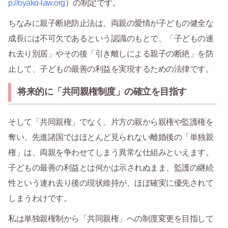
p://oyako-law.org
）の制定です。
ちなみに親子断絶防止法は、両親の愛情が子どもの健全な
成長には不可欠であるという認識のもとで、「子どもの連
れ去り別居」やその後「引き離しによる親子の断絶」を防
止して、子どもの最善の利益を実現するための法律です。
将来的に「共同親権制度」の確立を目指す
そして「共同親権」でなく、片方の親から親権や監護権を
奪い、先進諸国ではほとんど見られない離婚後の「単独親
権」は、両親を争わせてしまう異常な仕組みといえます。
子どもの最善の利益とは何かは示されぬまま、監護の継続
性という連れ去り後の現状維持が、ほぼ確実に優先されて
しまうわけです。
私は単独親権制から「共同親権」への制度変更を目指して