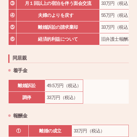
③
月１回以上の宿泊を伴う面会交流
33万円（税込）
④
夫婦のよりを戻す
55万円（税込）
⑤
離婚訴訟の請求棄却
33万円（税込）
⑥
経済的利益について
旧弁護士報酬基準
同居親
着手金
離婚訴訟
49.5万円（税込）
調停
33万円（税込）
報酬金
①
離婚の成立
33万円（税込）