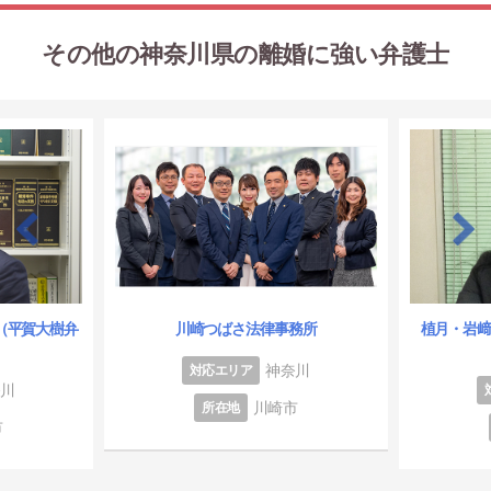
その他の神奈川県の離婚に強い弁護士
（平賀大樹弁
川崎つばさ法律事務所
植月・岩
神奈川
対応エリア
奈川
川崎市
所在地
市