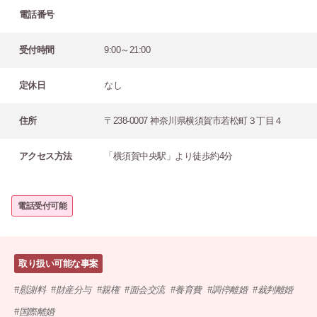
電話番号
受付時間
9:00～21:00
定休日
なし
住所
〒238-0007 神奈川県横須賀市若松町３丁目４
アクセス方法
「横須賀中央駅」より徒歩約4分
電話受付可能
取り扱い可能な事案
慰謝料
財産分与
親権
面会交流
養育費
調停離婚
裁判離婚
国際離婚