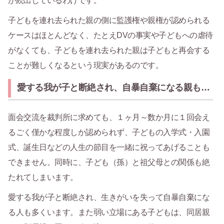
が続出しているわけです。
子どもを連れ去られた親の側に監護権や親権が認められる
ケースはほとんどなく、たとえDVの事実や子どもへの虐待
がなくても、子どもを連れ去られた親は子どもと再会する
ことが難しくなるという現実があるのです。
愛する我が子と断絶され、自暴自棄になる親も…
面会交流を裁判所に求めても、１ヶ月～数か月に１回会え
るごく僅かな程度しか認められず、子どもの入学式・入園
式、誕生日などの人生の節目を一緒に祝ってあげることも
できません。同時に、子ども（孫）と祖父母との関係も絶
たれてしまいます。
愛する我が子と断絶され、生きがいを失って自暴自棄にな
る人も多くいます。また弱い立場にある子どもは、同居親