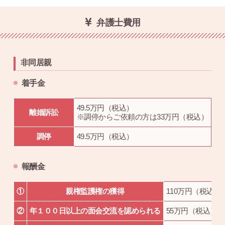
弁護士費用
非同居親
着手金
49.5万円（税込）
離婚訴訟
※調停からご依頼の方は33万円（税込）
調停
49.5万円（税込）
報酬金
①
親権監護権の獲得
110万円（税込）
②
年１００日以上の面会交流を認められる
55万円（税込）