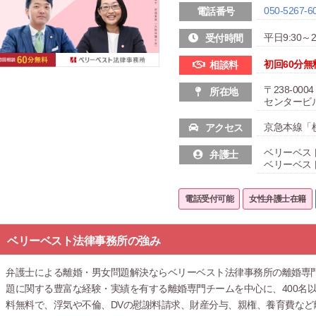
050-5267-6
電話番号
平日9:30～21
受付時間
初回60分無
相談料
〒238-00
所在地
センタービ
京急本線「
アクセス
ベリーベス
弁護士
ベリーベス
電話受付可能
女性弁護士在籍
ベリーベスト法律事務所の強み
弁護士による離婚・男女問題解決ならベリーベスト法律事務所の離婚専
題に関する豊富な経験・実績を有する離婚専門チームを中心に、400名
料無料で、浮気や不倫、DVの慰謝料請求、財産分与、親権、養育費な