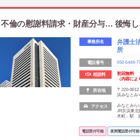
不倫の慰謝料請求・財産分与… 後悔
弁護士
事務所名
所
050-5448-7
電話番号
初回無料
相談料
（内容により
〒220-00
所在地
浜みなとみら
みなとみら
アクセス
JR京浜東
木町」駅 
電話受付可能
夜間電話受付可能