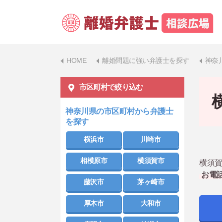
HOME
離婚問題に強い弁護士を探す
神奈
市区町村で絞り込む
神奈川県の市区町村から弁護士
を探す
横浜市
川崎市
相模原市
横須賀市
横須賀
お電
藤沢市
茅ヶ崎市
厚木市
大和市