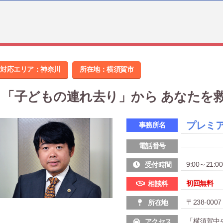
対応エリア：神奈川
所在地：
横須賀市
「子どもの連れ去り」から あなたを
プレミ
事務所名
電話番号
9:00～21:00
受付時間
初回無料
相談料
〒238-0
所在地
「横須賀中
アクセス