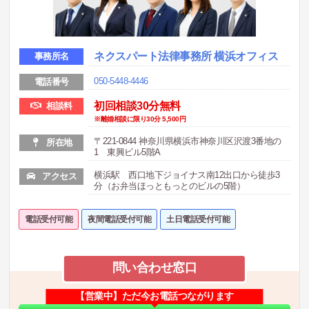
ネクスパート法律事務所 横浜オフィス
事務所名
050-5448-4446
電話番号
初回相談30分無料
相談料
※離婚相談に限り30分 5,500円
〒221-0844 神奈川県横浜市神奈川区沢渡3番地の
所在地
1 東興ビル5階A
横浜駅 西口地下ジョイナス南12出口から徒歩3
アクセス
分（お弁当ほっともっとのビルの5階）
電話受付可能
夜間電話受付可能
土日電話受付可能
問い合わせ窓口
【営業中】ただ今お電話つながります