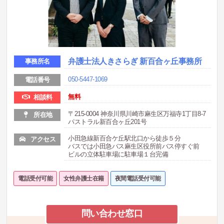
弁護士法人きさらぎ 新百合ヶ丘事務所
事務所名
050-5447-1069
電話番号
無料
相談料
〒215-0004 神奈川県川崎市麻生区万福寺1丁目8-7
所在地
パストラル新百合ヶ丘201号
小田急線新百合ケ丘駅北口から徒歩５分
アクセス
バスでは小田急バス麻生区役所前バス停すぐ前
ビルの立体駐車場に駐車場１台完備
電話受付可能
女性弁護士在籍
夜間電話受付可能
問い合わせ窓口