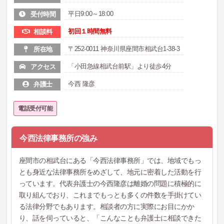
平日9:00～18:00
受付時間
初回１時間無料
相談料
〒252-0011 神奈川県座間市相武台1-38-3
所在地
「小田急線相武台前駅」より徒歩4分
アクセス
今西 隆彦
弁護士
電話受付可能
今西法律事務所の強み
座間市の相武台にある「今西法律事務所」では、地域でもっ
とも身近な法律事務所をめざして、地元に密着した活動を行
っています。代表弁護士の今西隆彦は離婚の問題に積極的に
取り組んでおり、これまでもっとも多くの件数を手掛けてい
る法律分野でもあります。相談者の方に実際にお目にかか
り、話を伺っていると、「こんなことも弁護士に相談できた