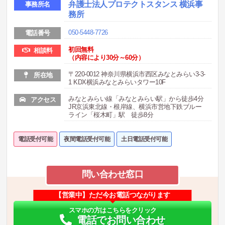
弁護士法人プロテクトスタンス 横浜事
事務所名
務所
050-5448-7726
電話番号
初回無料
相談料
（内容により30分～60分）
〒220-0012 神奈川県横浜市西区みなとみらい3-3-
所在地
1 KDX横浜みなとみらいタワー10F
みなとみらい線「みなとみらい駅」から徒歩4分
アクセス
JR京浜東北線・根岸線、横浜市営地下鉄ブルー
ライン「桜木町」駅 徒歩8分
電話受付可能
夜間電話受付可能
土日電話受付可能
問い合わせ窓口
【営業中】ただ今お電話つながります
スマホの方はこちらをクリック
電話でお問い合わせ