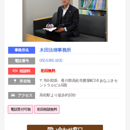
木田法律事務所
事務所名
050-5385-1820
電話番号
初回無料
相談料
〒760-0026 香川県高松市磨屋町2-8 あなぶきセ
所在地
ントラルビル5階
高松駅より徒歩約10分
アクセス
電話受付可能
初回相談無料
問い合わせ窓口