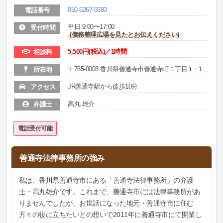
050-5267-5583
電話番号
平日 9:00〜17:00
受付時間
(債務整理広場を見たとお伝えください)
5,500
円(税込)／1時間
相談料
〒765-0003 香川県善通寺市善通寺町１丁目１−１
所在地
JR善通寺駅から徒歩10分
アクセス
高丸 雄介
弁護士
電話受付可能
善通寺法律事務所の強み
私は、香川県善通寺市にある「善通寺法律事務所」の弁護
士・高丸雄介です。これまで、善通寺市には法律事務所があ
りませんでしたが、お世話になった地元・善通寺市に住む
方々の役に立ちたいとの想いで2011年に善通寺市にて開業し