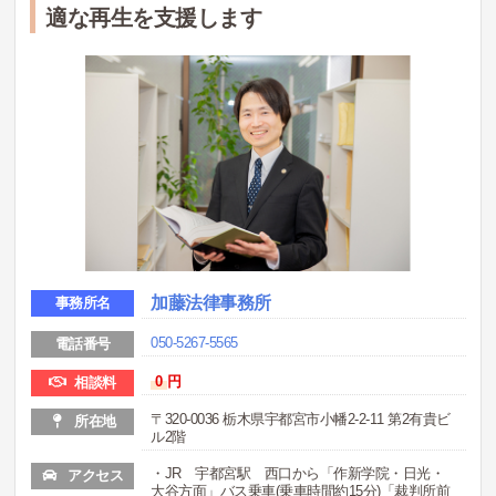
適な再生を支援します
加藤法律事務所
事務所名
050-5267-5565
電話番号
0
円
相談料
〒320-0036 栃木県宇都宮市小幡2-2-11 第2有貴ビ
所在地
ル2階
・JR 宇都宮駅 西口から「作新学院・日光・
アクセス
大谷方面」バス乗車(乗車時間約15分)「裁判所前