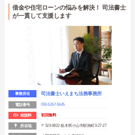
借金や住宅ローンの悩みを解決！ 司法書士
が一貫して支援します
司法書士いえまち法務事務所
事務所名
050-5267-5645
電話番号
初回無料
相談料
〒323-0822 栃木県小山市駅南町3-27-27
所在地