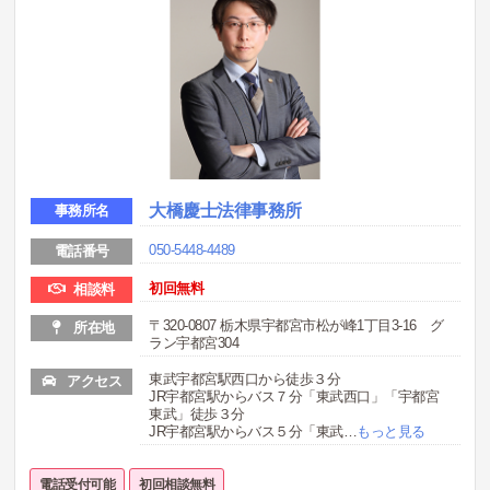
大橋慶士法律事務所
事務所名
050-5448-4489
電話番号
初回無料
相談料
〒320-0807 栃木県宇都宮市松が峰1丁目3-16 グ
所在地
ラン宇都宮304
東武宇都宮駅西口から徒歩３分
アクセス
JR宇都宮駅からバス７分「東武西口」「宇都宮
東武」徒歩３分
JR宇都宮駅からバス５分「東武
…
もっと見る
電話受付可能
初回相談無料