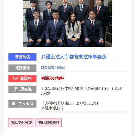
弁護士法人宇都宮東法律事務所
事務所名
050-5267-5658
電話番号
初回60分無料
相談料
〒321-0953 栃木県宇都宮市東宿郷4-1-20 山口ビ
所在地
ル4階
「JR宇都宮駅東口」より徒歩10分
アクセス
※駐車場あり
電話受付可能
初回相談無料