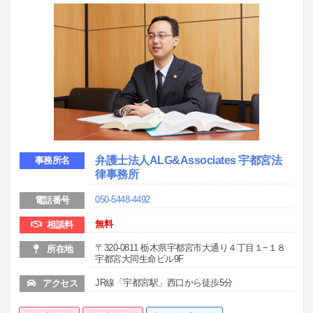
弁護士法人ALG&Associates 宇都宮法
事務所名
律事務所
050-5448-4492
電話番号
無料
相談料
〒320-0811 栃木県宇都宮市大通り４丁目１−１８
所在地
宇都宮大同生命ビル9F
JR線「宇都宮駅」西口から徒歩5分
アクセス