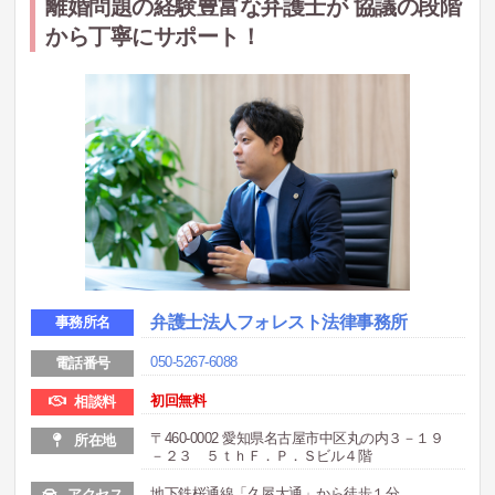
離婚問題の経験豊富な弁護士が 協議の段階
から丁寧にサポート！
弁護士法人フォレスト法律事務所
事務所名
050-5267-6088
電話番号
初回無料
相談料
〒460-0002 愛知県名古屋市中区丸の内３－１９
所在地
－２３ ５ｔｈＦ．Ｐ．Ｓビル４階
地下鉄桜通線「久屋大通」から徒歩１分
アクセス