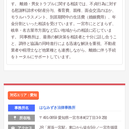
す。 離婚・男女トラブルに関する相談では、不貞行為に対す
る慰謝料請求や財産分与、養育費、親権、面会交流のほか、
モラルハラスメント、別居期間中の生活費（婚姻費用）、年
金分割といった相談を受けています。一宮市にとどまらず、
岐阜・名古屋市方面など広い地域からの相談に応じていま
す。 同事務所は、最善の解決策を相談者と十分に話し合うこ
と、調停と協議の同時進行による迅速な解決を重視、不動産
業者や税理士など他業種とも連携しながら、離婚に伴う手続
をトータルにサポートしています。
対応エリア：愛知
はなみずき法律事務所
事務所名
〒491-0859 愛知県一宮市本町2丁目3-9 2階
所在地
JR「尾張一宮駅」東口から徒歩5分／一宮市循環
アクセス