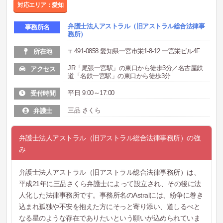
対応エリア：愛知
弁護士法人アストラル（旧アストラル総合法律事
事務所名
務所）
〒491-0858 愛知県一宮市栄1-8-12 一宮栄ビル4F
所在地
JR「尾張一宮駅」の東口から徒歩3分／名古屋鉄
アクセス
道「名鉄一宮駅」の東口から徒歩3分
平日 9:00～17:00
受付時間
三品 さくら
弁護士
弁護士法人アストラル（旧アストラル総合法律事務所）の強
み
弁護士法人アストラル（旧アストラル総合法律事務所）は、
平成21年に三品さくら弁護士によって設立され、その後に法
人化した法律事務所です。事務所名のAstralには、紛争に巻き
込まれ孤独や不安を抱えた方にそっと寄り添い、道しるべと
なる星のような存在でありたいという願いが込められていま