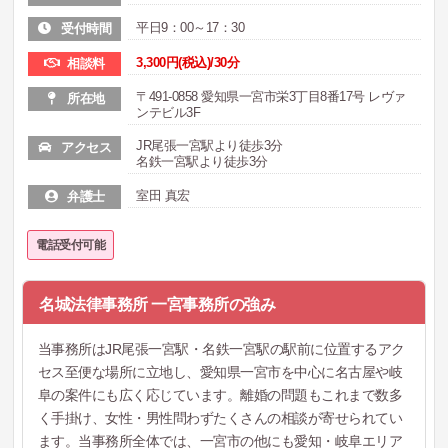
平日9：00～17：30
受付時間
3,300円(税込)/30分
相談料
〒491-0858 愛知県一宮市栄3丁目8番17号 レヴァ
所在地
ンテビル3F
JR尾張一宮駅より徒歩3分
アクセス
名鉄一宮駅より徒歩3分
室田 真宏
弁護士
電話受付可能
名城法律事務所 一宮事務所の強み
当事務所はJR尾張一宮駅・名鉄一宮駅の駅前に位置するアク
セス至便な場所に立地し、愛知県一宮市を中心に名古屋や岐
阜の案件にも広く応じています。離婚の問題もこれまで数多
く手掛け、女性・男性問わずたくさんの相談が寄せられてい
ます。当事務所全体では、一宮市の他にも愛知・岐阜エリア