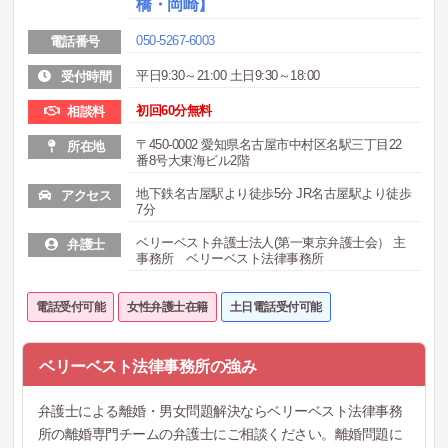
橋・岡崎】
050-5267-6003
電話番号
平日9:30～21:00 土日9:30～18:00
受付時間
初回60分無料
相談料
〒450-0002 愛知県名古屋市中村区名駅三丁目22
所在地
番8号大東海ビル2階
地下鉄名古屋駅より徒歩5分 JR名古屋駅より徒歩
アクセス
7分
ベリーベスト弁護士法人(第一東京弁護士会） 主
弁護士
事務所 ベリーベスト法律事務所
電話受付可能
女性弁護士在籍
土日電話受付可能
ベリーベスト法律事務所の強み
弁護士による離婚・男女問題解決ならベリーベスト法律事務
所の離婚専門チームの弁護士にご相談ください。離婚問題に