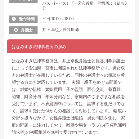
バス（i－バス）「一宮市役所」停留所より徒歩3
分
平日 10:00～18:00
受付時間
井上 卓也／長谷川 希
弁護士
はなみずき法律事務所の強み
はなみずき法律事務所は、井上卓也弁護士と長谷川希弁護士
によって愛知県一宮市に開設された法律事務所です。男女双
方の弁護士が在籍しているため、同性の弁護士への相談を希
望する方にも対応しています。 夫婦・親子をめぐる問題で
は、離婚や親権、婚姻費用、子の監護、面会交流、養育費、
認知、財産分与、年金分割など、家庭内のさまざまな相談を
受けています。不貞慰謝料については、請求する側だけでな
く、請求を受けた側からの相談にも対応しています。 幅広い
分野を扱うなかで、女性弁護士は離婚・男女問題を含む「家
庭の問題」に注力しており、離婚や男女トラブル(不貞慰謝料
請求等)の初回相談を無料で受け付けています。