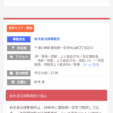
対応エリア：愛知
鈴木泉法律事務所
事務所名
〒491-0869 愛知県一宮市向山町2丁目22-2
所在地
JR「尾張一宮駅」より徒歩17分／名古屋鉄道
アクセス
「名鉄一宮駅」より徒歩17分／名鉄バス「一宮高
校前」停留所より徒歩3分／駐車
…
もっと見る
平日 9:00～17:00
受付時間
鈴木 泉
弁護士
鈴木泉法律事務所の強み
鈴木泉法律事務所は、1986年に愛知県一宮市で開所して以