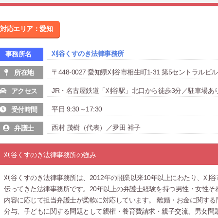
対応エリア：愛知
刈谷くすのき法律事務所
事務所名
〒448-0027 愛知県刈谷市相生町1-31 第5セントラルビル
所在地
JR・名古屋鉄道「刈谷駅」北口から徒歩3分／駐車場あ
アクセス
平日 9:30～17:30
受付時間
西村 茂樹（代表）／夛田 裕子
弁護士
刈谷くすのき法律事務所の強み
刈谷くすのき法律事務所は、2012年の開業以来10年以上にわたり、刈
伝ってきた法律事務所です。20年以上の弁護士経験を持つ男性・女性そ
内容に応じて担当弁護士が柔軟に対応しています。 離婚・お金に関する
分与、子どもに関する問題として親権・養育費請求・親子交流、男女問