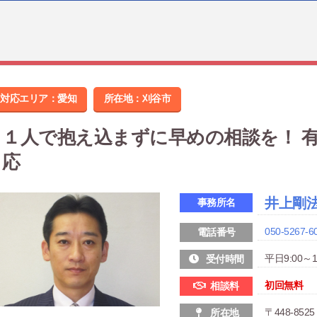
対応エリア：愛知
所在地：
刈谷市
１人で抱え込まずに早めの相談を！ 
応
井上剛
事務所名
050-5267-6
電話番号
平日9:00～1
受付時間
初回無料
相談料
〒448-8
所在地