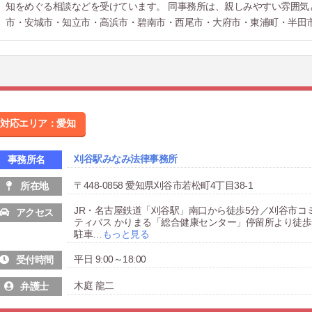
知をめぐる相談などを受けています。 同事務所は、親しみやすい雰囲気
市・安城市・知立市・高浜市・碧南市・西尾市・大府市・東浦町・半田
対応エリア：愛知
刈谷駅みなみ法律事務所
事務所名
〒448-0858 愛知県刈谷市若松町4丁目38-1
所在地
JR・名古屋鉄道「刈谷駅」南口から徒歩5分／刈谷市コ
アクセス
ティバス かりまる「総合健康センター」停留所より徒歩
駐車
…
もっと見る
平日 9:00～18:00
受付時間
木庭 龍二
弁護士