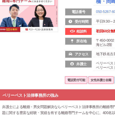
橋・岡
050-5267-6
電話番号
平日9:30～21
受付時間
初回60分無
相談料
〒450-0
所在地
海ビル2階
地下鉄名古屋
アクセス
ベリーベス
弁護士
ベリーベス
電話受付可能
女性弁護士在籍
ベリーベスト法律事務所の強み
弁護士による離婚・男女問題解決ならベリーベスト法律事務所の離婚専
題に関する豊富な経験・実績を有する離婚専門チームを中心に、400名