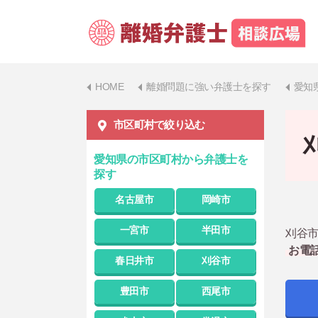
HOME
離婚問題に強い弁護士を探す
愛知
市区町村で絞り込む
愛知県の市区町村から弁護士を
探す
名古屋市
岡崎市
一宮市
半田市
刈谷市
お電
春日井市
刈谷市
豊田市
西尾市