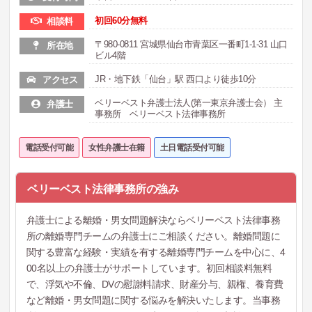
初回60分無料
相談料
〒980-0811 宮城県仙台市青葉区一番町1-1-31 山口
所在地
ビル4階
JR・地下鉄「仙台」駅 西口より徒歩10分
アクセス
ベリーベスト弁護士法人(第一東京弁護士会） 主
弁護士
事務所 ベリーベスト法律事務所
電話受付可能
女性弁護士在籍
土日電話受付可能
ベリーベスト法律事務所の強み
弁護士による離婚・男女問題解決ならベリーベスト法律事務
所の離婚専門チームの弁護士にご相談ください。離婚問題に
関する豊富な経験・実績を有する離婚専門チームを中心に、4
00名以上の弁護士がサポートしています。初回相談料無料
で、浮気や不倫、DVの慰謝料請求、財産分与、親権、養育費
など離婚・男女問題に関する悩みを解決いたします。当事務