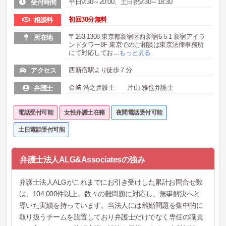
平日9:30～20:00、土日祝9:30～18:30
受付時間
初回30分無料
相談料
〒163-1308 東京都新宿区西新宿6-5-1 新宿アイラ
所在地
ンドタワー8F 東京でのご相談は東京法律事務所
にて対応してお
…
もっと見る
西新宿駅より徒歩７分
アクセス
金﨑 浩之弁護士 片山 雅也弁護士
弁護士
電話受付可能
女性弁護士在籍
夜間電話受付可能
土日電話受付可能
弁護士法人ALG&Associatesの強み
弁護士法人ALGがこれまでにお引き受けした累計お問合せ数
は、104,000件以上。数々の難問題に対応し、無事解決へと
導いた実績を持っています。当法人には離婚問題を集中的に
取り扱うチームを設置しており弁護士だけでなく専任の職員