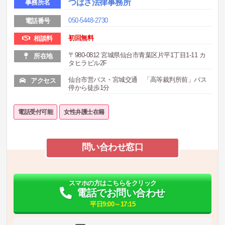
つばさ法律事務所
事務所名
050-5448-2730
電話番号
初回無料
相談料
〒980-0812 宮城県仙台市青葉区片平1丁目1-11 カ
所在地
タヒラビル2F
仙台市営バス・宮城交通 「高等裁判所前」バス
アクセス
停から徒歩1分
電話受付可能
女性弁護士在籍
問い合わせ窓口
スマホの方はこちらをクリック
電話でお問い合わせ
平日9:00～17:15