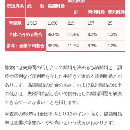
裁判離婚
都道府県
総 数
協議離婚
計
調停離婚
審判離婚
青森県
1,915
1,696
219
157
25
1
全体に占める割合
88.6%
11.4%
8.2%
1.3%
0
参考）全国平均割合
88.3%
11.7%
8.3%
1.2%
1
離婚には夫婦間の話し合いで離婚を決める協議離婚と、調
停や審判など裁判所を介した手続きで進める裁判離婚とが
あります。協議離婚の割合の高さ、および裁判離婚の比率
の低さは、夫婦間の話し合いで自分たちの離婚問題を解決
できるケースが多いことを指します。
青森県の88.6%は全国平均より0.3ポイント高く、協議離婚
率は全国水準並み～やや高いという状況がわかります。