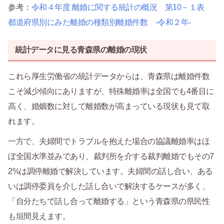
参考：
令和４年度 離婚に関する統計の概況 第10－１表
都道府県別にみた離婚の種類別離婚件数 -令和２年-
統計データに見る青森県の離婚の現状
これら厚生労働省の統計データからは、青森県は離婚件数
こそ減少傾向にありますが、特殊離婚率は全国でも4番目に
高く、婚姻数に対して離婚数が高まっている現状も見て取
れます。
一方で、夫婦間でトラブルを抱えた場合の協議離婚率はほ
ぼ全国水準並みであり、裁判所を介する裁判離婚でもその7
2%は調停離婚で解決しています。夫婦間の話し合い、ある
いは調停委員を介した話し合いで解決するケースが多く、
「自分たちで話し合って離婚する」という青森県の県民性
も垣間見えます。