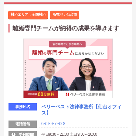
対応エリア：全国対応
所在地：
仙台市
離婚専門チームが納得の成果を導きます
ベリーベスト法律事務所
【仙台オフィ
事務所名
ス】
050-5267-6003
電話番号
平日9:30～21:00 土日9:30～18:00
受付時間