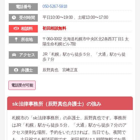
050-5267-5918
電話番号
平日10:00〜19:00 、土曜13:00〜17:00
受付時間
初回相談無料
相談料
〒060-0002 北海道札幌市中央区北2条西3丁目1 太
所在地
陽生命札幌ビル7階
JR「札幌」駅から徒歩５分、「大通」駅から徒
アクセス
歩７分
辰野真也 宮﨑正直
弁護士
電話受付可能
slc法律事務所（辰野真也弁護士）の強み
札幌市の「slc法律事務所」の弁護士、辰野真也です。事務所
はJR「札幌」駅から徒歩５分、「大通」駅から徒歩７分のア
クセス便利な場所。予約をいただければ、当日でも、夜間で
も、土日祝でも相談可能です。初回相談は１時間無料でお受