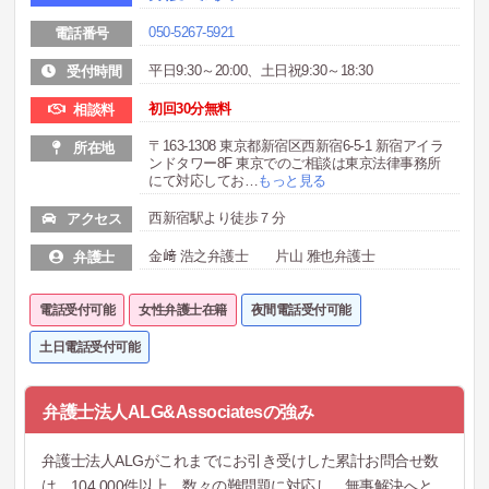
050-5267-5921
電話番号
平日9:30～20:00、土日祝9:30～18:30
受付時間
初回30分無料
相談料
〒163-1308 東京都新宿区西新宿6-5-1 新宿アイラ
所在地
ンドタワー8F 東京でのご相談は東京法律事務所
にて対応してお
…
もっと見る
西新宿駅より徒歩７分
アクセス
金﨑 浩之弁護士 片山 雅也弁護士
弁護士
電話受付可能
女性弁護士在籍
夜間電話受付可能
土日電話受付可能
弁護士法人ALG&Associatesの強み
弁護士法人ALGがこれまでにお引き受けした累計お問合せ数
は、104,000件以上。数々の難問題に対応し、無事解決へと