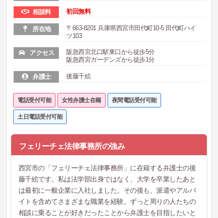
初回無料
相談料
〒663-8201 兵庫県西宮市田代町10-5 田代町ハイ
所在地
ツ103
阪急西宮北口駅東口から徒歩5分
アクセス
阪急西宮ガーデンズから徒歩1分
後藤千絵
弁護士
電話受付可能
女性弁護士在籍
夜間電話受付可能
土日電話受付可能
フェリーチェ法律事務所の強み
西宮市の「フェリーチェ法律事務所」に在籍する弁護士の後
藤千絵です。私は法学部出身ではなく、大学を卒業したあと
は最初に一般企業に入社しました。その後も、派遣やアルバ
イトを含めてさまざまな職業を経験。ずっと周りの人たちの
相談に乗ることが好きだったことから弁護士を目指したいと