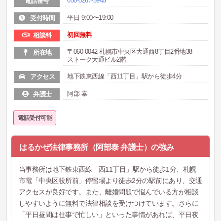
050-5267-5945
電話番号
平日 9:00〜19:00
受付時間
初回無料
相談料
〒060-0042 札幌市中央区大通西8丁目2番地38
所在地
ストーク大通ビル2階
地下鉄東西線「西11丁目」駅から徒歩4分
アクセス
阿部 泰
弁護士
電話受付可能
はるかぜ法律事務所（阿部泰 弁護士）の強み
当事務所は地下鉄東西線「西11丁目」駅から徒歩1分、札幌
市電「中央区役所前」停留場より徒歩2分の駅前にあり、交通
アクセスが良好です。また、離婚問題で悩んでいる方が相談
しやすいように無料で法律相談を受けつけています。さらに
「平日昼間は仕事で忙しい」といった事情があれば、平日夜