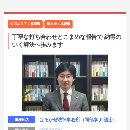
対応エリア：北海道
所在地：
札幌市
丁寧な打ち合わせとこまめな報告で 納得の
いく解決へ歩みます
はるかぜ法律事務所（阿部泰 弁護士）
事務所名