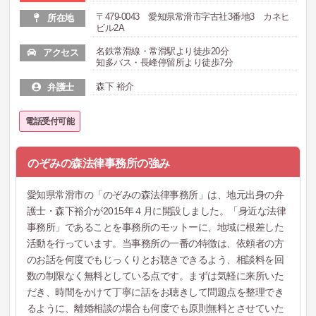
〒479-0043 愛知県常滑市字古社3番地3 カネヒ
所在地
ビル2A
名鉄常滑線・常滑駅より徒歩20分
アクセス
知多バス・長峰停留所より徒歩7分
森下 裕介
弁護士
電話受付可能
のぞみの森法律事務所の強み
愛知県常滑市の「のぞみの森法律事務所」は、地元出身の弁
護士・森下裕介が2015年４月に開設しました。「身近な法律
事務所」であることを事務所のモットーに、地域に根差した
活動を行っています。当事務所の一番の特徴は、依頼者の方
のお話を何度でもじっくりとお聴きできるよう、相談料を回
数の制限なく無料としている点です。まずは気軽に来所いた
だき、時間をかけて丁寧に話をお聴きして問題点を整理でき
るように、離婚相談の場合も何度でも原則無料とさせていた