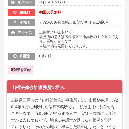
平日 9:30〜17:00
受付時間
初回30分無料
相談料
〒723-0016 広島県三原市宮沖4丁目10番6号
所在地
三原駅より徒歩17分
アクセス
事務所の場所は広島県立三原高校のすぐ近くであ
り、看板が目印です。
※駐車場も完備しております。
山根 務
弁護士
電話受付可能
山根法律会計事務所の強み
広島県三原市の「山根法律会計事務所」は、山根務弁護士が2
014年１月に開所した法律事務所です。私は生まれも育ちも
この三原で、当事務所が開所するまで、実は三原市には弁護
士が２人しかおらず、地域に弁護士が足りない状況を危惧し
ていました。そのため地域に根差した活動をしたいという思