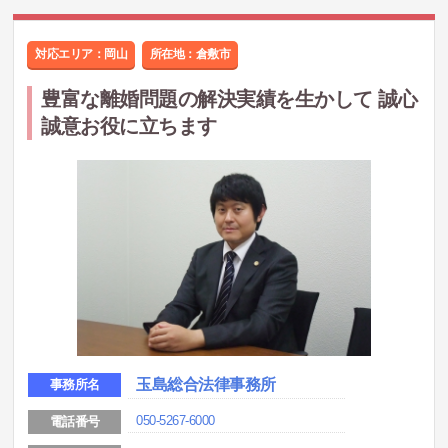
対応エリア：岡山
所在地：
倉敷市
豊富な離婚問題の解決実績を生かして 誠心
誠意お役に立ちます
玉島総合法律事務所
事務所名
050-5267-6000
電話番号