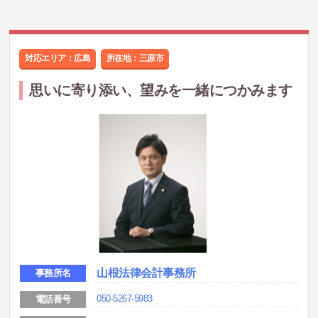
対応エリア：広島
所在地：
三原市
思いに寄り添い、望みを一緒につかみます
山根法律会計事務所
事務所名
050-5267-5983
電話番号