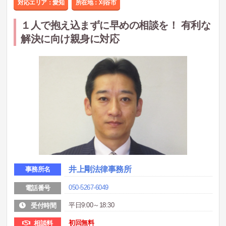
対応エリア：愛知
所在地：
刈谷市
１人で抱え込まずに早めの相談を！ 有利な
解決に向け親身に対応
井上剛法律事務所
事務所名
050-5267-6049
電話番号
平日9:00～18:30
受付時間
初回無料
相談料