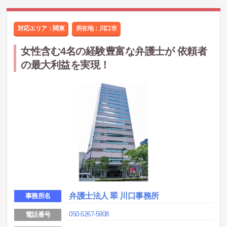
対応エリア：関東
所在地：
川口市
女性含む4名の経験豊富な弁護士が 依頼者
の最大利益を実現！
弁護士法人 翠 川口事務所
事務所名
050-5267-5908
電話番号