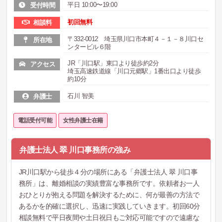
平日 10:00〜19:00
受付時間
初回無料
相談料
〒332-0012 埼玉県川口市本町４－１－８川口セ
所在地
ンタービル６階
JR「川口駅」東口より徒歩約2分
アクセス
埼玉高速鉄道線「川口元郷駅」1番出口より徒歩
約10分
石川 智美
弁護士
電話受付可能
女性弁護士在籍
弁護士法人 翠 川口事務所の強み
JR川口駅から徒歩４分の場所にある「弁護士法人 翠 川口事
務所」は、離婚相談の実績豊富な事務所です。依頼者お一人
おひとりが抱える問題を解決するために、何が最善の方法で
あるかを的確に選択し、迅速に実践していきます。初回60分
相談無料で平日夜間や土日祝日もご対応可能ですので遠慮な