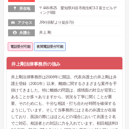
〒448-8525 愛知県刈谷市相生町3-3 富士ビルデ
所在地
ィング6階
JR刈谷駅より徒歩7分
アクセス
井上 剛
弁護士
電話受付可能
夜間電話受付可能
井上剛法律事務所の強み
井上剛法律事務所は2008年に開設。代表弁護士の井上剛は弁
護士登録（2001年）以来、離婚に関するさまざまな案件を手
掛けてきました。特に離婚の問題は、感情面の対立が背景に
あることが多々ありますから、状況を丁寧に聞くことが重
要。そのためにも、十分な相談・打ち合わせ時間を確保する
ようにしています。そして当事務所には２名の弁護士が在籍
しており、面談の際にはほとんどの場合において弁護士２名
でご対応。相談者との対話に力を入れています。初回相談料3