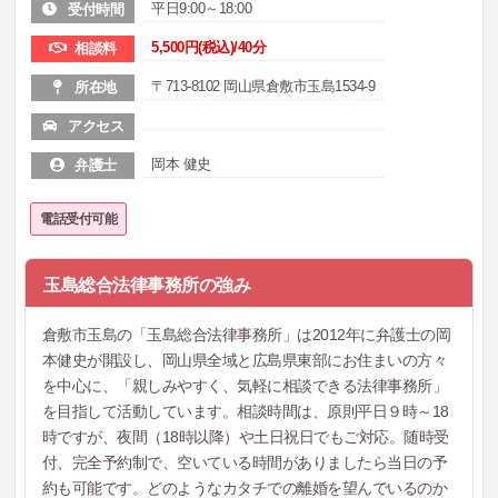
平日9:00～18:00
受付時間
5,500円(税込)/40分
相談料
〒713-8102 岡山県倉敷市玉島1534-9
所在地
アクセス
岡本 健史
弁護士
電話受付可能
玉島総合法律事務所の強み
倉敷市玉島の「玉島総合法律事務所」は2012年に弁護士の岡
本健史が開設し、岡山県全域と広島県東部にお住まいの方々
を中心に、「親しみやすく、気軽に相談できる法律事務所」
を目指して活動しています。相談時間は、原則平日９時～18
時ですが、夜間（18時以降）や土日祝日でもご対応。随時受
付、完全予約制で、空いている時間がありましたら当日の予
約も可能です。どのようなカタチでの離婚を望んでいるのか