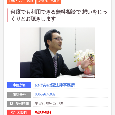
対応エリア：愛知
所在地：
常滑市
何度でも利用できる無料相談で 想いをじっ
くりとお聴きします
のぞみの森法律事務所
事務所名
050-5267-5982
電話番号
平日9：00～19：00
受付時間
相談料無料
相談料