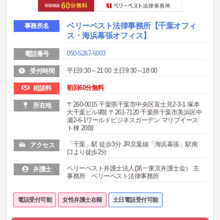
ベリーベスト法律事務所
【千葉オフィ
事務所名
ス・海浜幕張オフィス】
050-5267-6003
電話番号
平日9:30～21:00 土日9:30～18:00
受付時間
初回60分無料
相談料
〒260-0015 千葉県千葉市中央区富士見2-3-1 塚本
所在地
大千葉ビル9階 〒261-7120 千葉県千葉市美浜区中
瀬2-6-1ワールドビジネスガーデン マリブイース
ト棟 20階
「千葉」駅 徒歩3分 JR京葉線「海浜幕張」駅南
アクセス
口より徒歩2分
ベリーベスト弁護士法人(第一東京弁護士会） 主
弁護士
事務所 ベリーベスト法律事務所
電話受付可能
女性弁護士在籍
土日電話受付可能