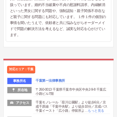
扱っています。婚約不当破棄や不貞の慰謝料請求、内縁解消
といった男女に関する問題や、強制認知・親子関係不存在な
ど親子に関する問題にも対応しています。 １件１件の個別の
事情を聞いたうえで、依頼者と共に悩みながらオーダーメイ
ドで問題の解決方法を考えるなど、誠実な対応を心がけてい
ます。
対応エリア：千葉
千葉第一法律事務所
事務所名
〒260-0013 千葉県千葉市中央区中央2-9-8 千葉広
所在地
小路ビル7階
千葉モノレール「葭川公園駅」より徒歩6分／京
アクセス
成千原線「千葉中央駅」より徒歩10分／京成バス
千葉イースト「広小路」停留所よ
…
もっと見る