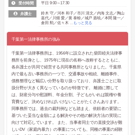
平日 9:00～17:30
受付時間
鈴木 守／河本 和子／市川 清文／内海 文志／陶山
弁護士
嘉代／川畑 愛／黄 泰軫／城戸 盾暁／本間 隆一／
倉田 勲／佐々木
…
もっと見る
千葉第一法律事務所の強み
千葉第一法律事務所は、1956年に設立された柴田睦夫法律事
務所を前身とし、1975年に現在の名称へ改称するとともに、
各弁護士が共同で経営する共同事務所となりました。千葉県
内で最も古い事務所の一つで、交通事故や相続、離婚事件、
債務整理など幅広い分野を取り扱っており、弁護士ごとに取
扱分野が大きく異なっているのが特徴です。 離婚に際して
は、財産分与や慰謝料、年金分割、子どもがいれば親権や養
育費など、決めなければいけないことがたくさんあります。
同事務所では、過去の裁判例なども踏まえ、依頼者の要望に
基づいた妥当な金額による解決やその他の解決方法の実現に
向けて対応しています。 また、当事者同士での直接交渉が難
しいDV（家庭内暴力）の事案についても、同種の事案の経験