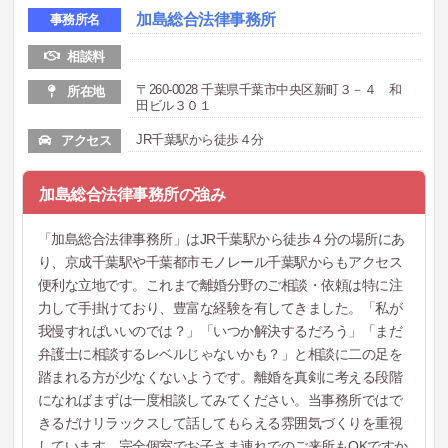
加島総合法律事務所
事務所名
相談料
〒260-0028 千葉県千葉市中央区新町３－４ 和
所在地
田ビル３０１
JR千葉駅から徒歩４分
アクセス
加島総合法律事務所の強み
「加島総合法律事務所」はJR千葉駅から徒歩４分の場所にあ
り、京成千葉駅や千葉都市モノレール千葉駅からもアクセス
便利な立地です。これまで離婚分野のご相談・依頼は特に注
力して手掛けており、豊富な経験を有してきました。「私が
我慢すればいいのでは？」「いつか解決するだろう」「まだ
弁護士に相談するレベルじゃないかも？」と相談に二の足を
踏まれる方が少なくないようです。離婚を真剣に考える段階
になればまずは一度相談してみてください。当事務所ではで
きるだけリラックスして話してもらえる雰囲気づくりを重視
しています。完全個室でお子さま連れでのご来所もOKですか