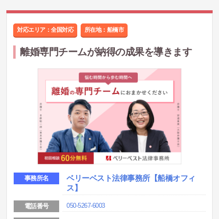
対応エリア：全国対応
所在地：
船橋市
離婚専門チームが納得の成果を導きます
ベリーベスト法律事務所
【船橋オフィ
事務所名
ス】
050-5267-6003
電話番号