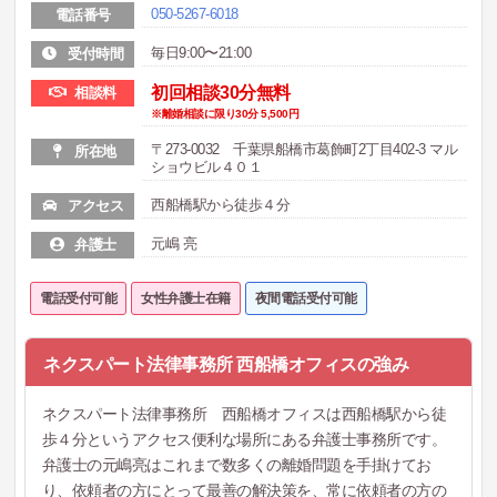
050-5267-6018
電話番号
毎日9:00〜21:00
受付時間
初回相談30分無料
相談料
※離婚相談に限り30分 5,500円
〒273-0032 千葉県船橋市葛飾町2丁目402-3 マル
所在地
ショウビル４０１
西船橋駅から徒歩４分
アクセス
元嶋 亮
弁護士
電話受付可能
女性弁護士在籍
夜間電話受付可能
ネクスパート法律事務所 西船橋オフィスの強み
ネクスパート法律事務所 西船橋オフィスは西船橋駅から徒
歩４分というアクセス便利な場所にある弁護士事務所です。
弁護士の元嶋亮はこれまで数多くの離婚問題を手掛けてお
り、依頼者の方にとって最善の解決策を、常に依頼者の方の