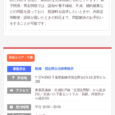
子関係・男女関係では、認知や養子縁組、不貞、婚約破棄な
どの問題を扱っており、慰謝料を請求したいときや、内容証
明郵便・訴状が届いたときの対応まで、問題解決のお手伝い
をすることが可能です。
対応エリア：千葉
船橋・習志野台法律事務所
事務所名
〒274-0063 千葉県船橋市習志野台2-5-18 音羽ビル
所在地
2階
東葉高速線・京成松戸線「北習志野駅」から徒歩
アクセス
2分／京成バス千葉セントラル「高郷」停留所か
ら徒歩2分
平日 10:00～20:00
受付時間