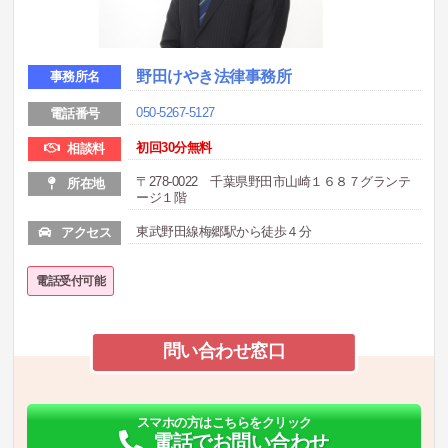
野田けやき法律事務所
事務所名
050-5267-5127
電話番号
初回30分無料
相談料
〒278-0022 千葉県野田市山崎１６８７グランテ
所在地
ージ１階
東武野田線梅郷駅から徒歩４分
アクセス
電話受付可能
問い合わせ窓口
スマホの方はこちらをクリック
電話でお問い合わせ