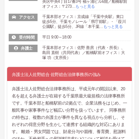
央区中央4丁目17番3号 袖ヶ浦ビル6階／船橋駅前
オフィス：〒273
…
もっと見る
千葉本部オフィス：京成線「千葉中央駅」東口
アクセス
徒歩5分、千葉モノレール「県庁前駅」・「葭川
公園駅」徒歩5分、JR線「本千葉
…
もっと見る
平日 9:00～18:00
受付時間
千葉本部オフィス：佐野 善房（代表・所長）、
弁護士
島田 直樹（共同代表）／船橋駅前オフィス：大
塚 功（支所長）
弁護士法人佐野総合 佐野総合法律事務所の強み
弁護士法人佐野総合法律事務所は、平成元年の開設以来、20
名を超える弁護士が在籍する千葉県最大級規模の法律事務所
です。千葉本部と船橋駅前の2拠点で、企業法務をはじめ、一
般民事や家事事件など幅広い分野を扱っています。 同事務所
の特色は、複数の弁護士が事件を異なる視点から分析し、そ
れぞれの得意分野を生かして連携する組織的な対応にありま
す。 離婚・男女問題では、財産分与や親権、養育費、慰謝料
のほか、不倫相手への慰謝料請求などについて相談を受けて