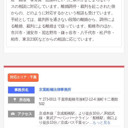
スの相談に対応しています。離婚調停・裁判を起こされた側
からの、どのように対応するかという相談も受けています。
手続としては、裁判所を通さない段階の離婚から、調停によ
る離婚、裁判による離婚まで扱っています。船橋市のほか、
市川市・浦安市・習志野市・鎌ヶ谷市・八千代市・松戸市・
柏市、東京23区などからの相談に応じています。
対応エリア：千葉
京葉船橋法律事務所
事務所名
〒273-0011 千葉県船橋市湊町2-12-4 湊町十二番館
所在地
502
京成本線「京成船橋駅」より徒歩10分／JR総武
アクセス
線・東武アーバンパークライン「船橋駅」南口よ
り徒歩13分／京成バス千葉セン
…
もっと見る