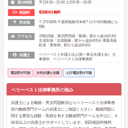
平日9:30～21:00 土日9:30～18:00
受付時間
初回60分無料
相談料
〒273-0005 千葉県船橋市本町7-11-5 KDX船橋ビル
所在地
6階
JR総武線、東武野田線「船橋」駅から徒歩約3分
アクセス
京成本線「京成船橋」駅から徒歩約5分 東葉高速
鉄道「東海神」駅から徒歩約6分
ベリーベスト弁護士法人(第一東京弁護士会） 主
弁護士
事務所 ベリーベスト法律事務所
電話受付可能
女性弁護士在籍
土日電話受付可能
ベリーベスト法律事務所の強み
弁護士による離婚・男女問題解決ならベリーベスト法律事務
所の離婚専門チームの弁護士にご相談ください。離婚問題に
関する豊富な経験・実績を有する離婚専門チームを中心に、4
00名以上の弁護士がサポートしています。初回相談料無料