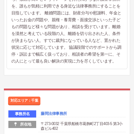
を、誰もが気軽に利用できる身近な法律事務所にすることを
目指しています。 離婚問題には、財産分与や慰謝料、年金と
いったお金の問題や、親権・養育費・面接交渉といった子ど
もの問題など様々な問題があり、相談を受けています。離婚
を漠然と考えている段階の人、離婚を切り出された人、条件
が決まらない人、すでに裁判になっている人など、置かれた
状況に応じて対応しています。 協議段階でのサポートから調
停・訴訟まで幅広く扱っており、相談者の希望を第一に、そ
の人にとって最も良い解決の実現に力を尽くしています。
対応エリア：千葉
藤岡法律事務所
事務所名
〒273-0032 千葉県船橋市葛飾町2丁目403-5 第3小
所在地
森ビル402