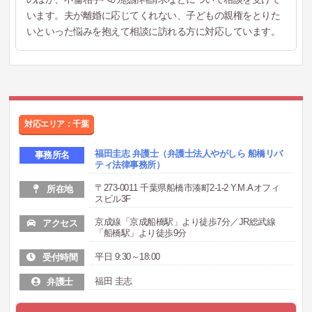
います。夫が離婚に応じてくれない、子どもの親権をとりた
いといった悩みを抱えて相談に訪れる方に対応しています。
対応エリア：千葉
福田圭志 弁護士（弁護士法人やがしら 船橋リバ
事務所名
ティ法律事務所）
〒273-0011 千葉県船橋市湊町2-1-2 Y.M.Aオフィ
所在地
スビル3F
京成線「京成船橋駅」より徒歩7分／JR総武線
アクセス
「船橋駅」より徒歩9分
平日 9:30～18:00
受付時間
福田 圭志
弁護士