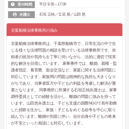
平日 9:30～17:00
受付時間
石垣 正純／立花 朋／山田 悠
弁護士
京葉船橋法律事務所の強み
京葉船橋法律事務所は、千葉県船橋市で、日常生活の中で生
じる様々な法律問題の相談を受けている法律事務所です。依
頼者の状況や気持ちを丁寧に伺いながら、法的に適切で現実
的な解決を目指しています。 家事事件では、離婚、親権・監
護者指定、養育費、面会交流など、家庭に関する法律問題に
対応しています。家族間の問題は精神的な負担も大きくなり
がちであり、当事者双方や子どもの利益を考慮した解決が重
要となります。 同事務所に所属する石垣正純弁護士は、家事
調停委員としての経験を活かし、離婚の問題に強みを持って
います。山田悠弁護士は、子ども支援の国際NGOで長年勤務
した経験を生かし、家族・子どもをめぐる紛争を中心に取り
組んでいます。離婚や別居に伴い、自分自身や子どもの将来
が不安といった相談にも対応しています。