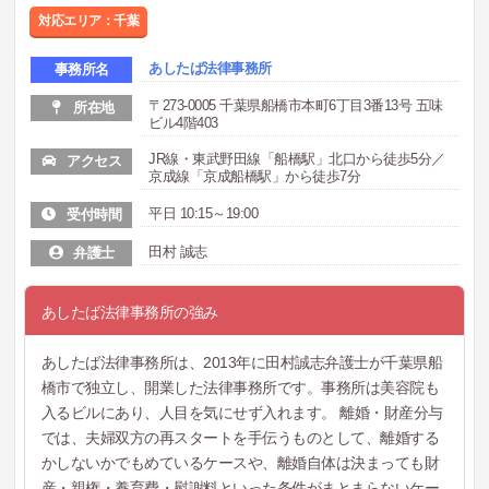
対応エリア：千葉
あしたば法律事務所
事務所名
〒273-0005 千葉県船橋市本町6丁目3番13号 五味
所在地
ビル4階403
JR線・東武野田線「船橋駅」北口から徒歩5分／
アクセス
京成線「京成船橋駅」から徒歩7分
平日 10:15～19:00
受付時間
田村 誠志
弁護士
あしたば法律事務所の強み
あしたば法律事務所は、2013年に田村誠志弁護士が千葉県船
橋市で独立し、開業した法律事務所です。事務所は美容院も
入るビルにあり、人目を気にせず入れます。 離婚・財産分与
では、夫婦双方の再スタートを手伝うものとして、離婚する
かしないかでもめているケースや、離婚自体は決まっても財
産・親権・養育費・慰謝料といった条件がまとまらないケー