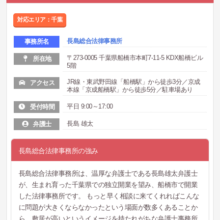
対応エリア：千葉
長島総合法律事務所
事務所名
〒273-0005 千葉県船橋市本町7-11-5 KDX船橋ビル
所在地
5階
JR線・東武野田線「船橋駅」から徒歩3分／京成
アクセス
本線「京成船橋駅」から徒歩5分／駐車場あり
平日 9:00～17:00
受付時間
長島 雄太
弁護士
長島総合法律事務所の強み
長島総合法律事務所は、温厚な弁護士である長島雄太弁護士
が、生まれ育った千葉県での独立開業を望み、船橋市で開業
した法律事務所です。 もっと早く相談に来てくれればこんな
に問題が大きくならなかったという場面が数多くあることか
ら、敷居が高いというイメージを持たれがちな弁護士事務所