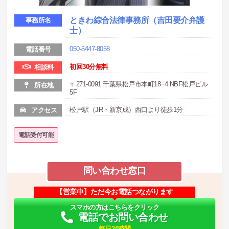
ときわ綜合法律事務所（吉田要介弁護
事務所名
士）
050-5447-8058
電話番号
初回30分無料
相談料
〒271-0091 千葉県松戸市本町18−4 NBF松戸ビル
所在地
5F
松戸駅（JR・新京成）西口より徒歩1分
アクセス
電話受付可能
問い合わせ窓口
【営業中】ただ今お電話つながります
スマホの方はこちらをクリック
電話でお問い合わせ
毎日24時間