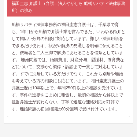
福田圭志 弁護士（弁護士法人やがしら 船橋リバティ法律事務
所）の強み
船橋リバティ法律事務所の福田圭志弁護士は、千葉県で育
ち、1年目から船橋で弁護士業を営んできた、いわゆる街弁と
して幅広い分野の相談に対応しています。難しい法律用語を
できるだけ使わず、状況や解決の見通しを明確に伝えること
と、依頼者と二人三脚で解決にあたることを信条としていま
す。 離婚問題では、婚姻費用、財産分与、慰謝料、養育費な
どについて、交渉から調停・訴訟まで一貫して対応していま
す。すでに別居している方だけでなく、これから別居や離婚
を考えている方の相談にも応じています。 福田圭志弁護士の
弁護士歴は10年以上で、年間250件以上の相談を受けていま
す。事件の進捗をこまめに報告し、最初の相談から解決まで
担当弁護士が変わらない、丁寧で迅速な連絡対応が好評で
す。離婚問題の初回相談は60分無料で受け付けています。