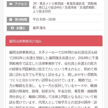
JR・東京メトロ東西線・東葉高速鉄道「西船橋
アクセス
駅」南口より徒歩4分／京成本線「京成西船駅」
より徒歩10分
平日 9:00～19:00
受付時間
藤岡 隆夫
弁護士
藤岡法律事務所の強み
藤岡法律事務所は、大手メーカーで13年間の会社員生活を経
て2002年に弁護士登録した藤岡隆夫弁護士が、2018年に千葉
県船橋市で設立した法律事務所です。会社員と弁護士の双方
の経験を問題解決に役立てたいという考えのもと、初めて相
談に訪れる方でも不安なく話せるよう、親しみやすい雰囲気
づくりと分かりやすい説明を心がけています。 離婚では、一
方が離婚を主張し、もう一方が反対しているケースや、離婚
原因の帰責性、親権、財産分与、年金分割、養育費・婚姻費
用分担など、離婚に関係して法律上問題となる点について相
談を受けています。代理人として相手方との交渉や調停・訴
訟に対応するほか、継続的な法律相談にも応じています。 親