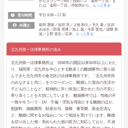
からタクシーで8分／西鉄バス「金田一丁目」ま
たは「金田一丁目」停留所から
…
もっと見る
平日 9:00～17:30
受付時間
前田 憲徳／迫田 学／上地 和久／天久 泰／吉武
弁護士
みゆき／田篭 亮博／池上 遊／今里 晋也／諸隈 美
波／上野 直生／石井
…
もっと見る
北九州第一法律事務所の強み
北九州第一法律事務所は、1968年の開設以来50年以上にわた
り、福岡県・北九州を中心とする数多くの離婚事件に取り組
んできた北九州市小倉北区の法律事務所です。「北九州市民
のみなさまと共に」をスローガンに、離婚した場合の生活や
子どものことなど、精神的に辛い状況に置かれた方の不安に
寄り添うことを大切にしています。 離婚事件では、性格の不
一致やモラハラ・DV、不倫・浮気を理由とする離婚のほか、
慰謝料、婚姻費用、財産分与、親権、養育費、面会交流な
ど、離婚に関するお悩みについて相談を受けています。離婚
を切り出した側・求められた側の双方に対応しており、不貞