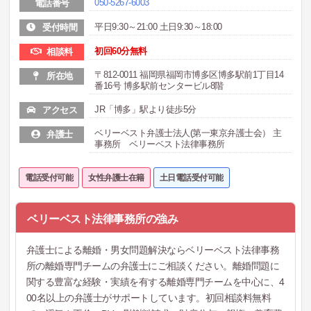
050-5267-6003
電話番号
平日9:30～21:00 土日9:30～18:00
受付時間
初回60分無料
相談料
〒812-0011 福岡県福岡市博多区博多駅前1丁目14
所在地
番16号 博多駅前センタービル8階
JR「博多」駅より徒歩5分
アクセス
ベリーベスト弁護士法人(第一東京弁護士会） 主
弁護士
事務所 ベリーベスト法律事務所
電話受付可能
女性弁護士在籍
土日電話受付可能
ベリーベスト法律事務所の強み
弁護士による離婚・男女問題解決ならベリーベスト法律事務
所の離婚専門チームの弁護士にご相談ください。離婚問題に
関する豊富な経験・実績を有する離婚専門チームを中心に、4
00名以上の弁護士がサポートしています。初回相談料無料