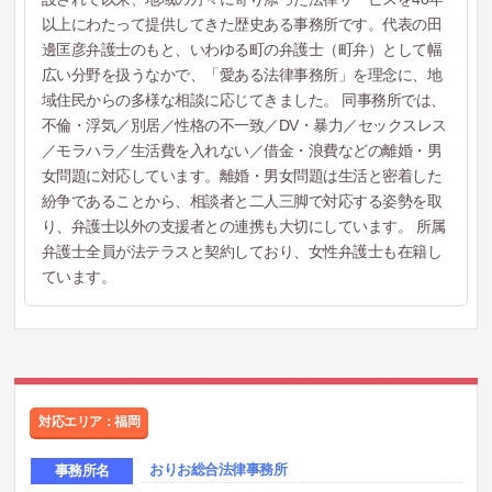
以上にわたって提供してきた歴史ある事務所です。代表の田
邊匡彦弁護士のもと、いわゆる町の弁護士（町弁）として幅
広い分野を扱うなかで、「愛ある法律事務所」を理念に、地
域住民からの多様な相談に応じてきました。 同事務所では、
不倫・浮気／別居／性格の不一致／DV・暴力／セックスレス
／モラハラ／生活費を入れない／借金・浪費などの離婚・男
女問題に対応しています。離婚・男女問題は生活と密着した
紛争であることから、相談者と二人三脚で対応する姿勢を取
り、弁護士以外の支援者との連携も大切にしています。 所属
弁護士全員が法テラスと契約しており、女性弁護士も在籍し
ています。
対応エリア：福岡
おりお総合法律事務所
事務所名