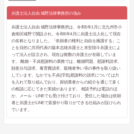
弁護士法人自由 城野法律事務所の強み
弁護士法人自由 城野法律事務所は、令和5年1月に北九州市小
倉南区城野で開設され、令和6年4月に弁護士法人化して現在
の名称となりました。「依頼者の権利と自由を擁護する」こ
とを目的に共同代表の阪本志雄弁護士と末安陸斗弁護士によ
って法人が設立され、現在は複数の弁護士が在籍していま
す。 離婚・不貞慰謝料の業務では、離婚問題、慰謝料請求、
財産分与請求、養育費請求、親権者争い等の事件を取り扱い
しています。なかでも不貞(浮気)慰謝料の請求については力
を入れて取り組んでおり、探偵業者からの紹介を通じて多く
の相談に応じてきた実績があります。 相談予約は電話のほ
か、メール・LINEでも受け付けており、受任した場合は依頼
者と弁護士がLINEで直接やり取りができる仕組みが設けられ
ています。