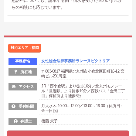
慰謝料についても、請求する側・請求を受けた側のいずれか
らの相談にも応じています。
対応エリア：福岡
女性総合法律事務所ラレーヌビクトリア
事務所名
〒803-0817 福岡県北九州市小倉北区田町16-12 宮
所在地
崎ビル201号室
JR「西小倉駅」より徒歩16分／北九州モノレー
アクセス
ル「旦過駅」より徒歩19分／西鉄バス「金田二丁
目」停留所より徒歩3分
月火水木 10:00～12:00／13:00～16:00（休所日：
受付時間
金土日祝）
後藤 景子
弁護士