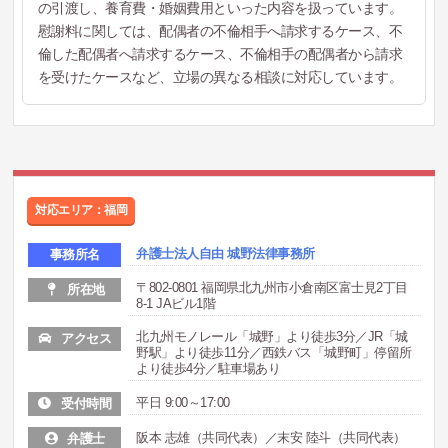
の引渡し、養育費・婚姻費用といった内容を扱っています。
慰謝料に関しては、配偶者の不倫相手へ請求するケース、不
倫した配偶者へ請求するケース、不倫相手の配偶者から請求
を受けたケースなど、立場の異なる相談に対応しています。
対応エリア：福岡
弁護士法人自由 城野法律事務所
事務所名
〒802-0801 福岡県北九州市小倉南区富士見2丁目
所在地
8-1 JAビル1階
北九州モノレール「城野」より徒歩3分／JR「城
アクセス
野駅」より徒歩11分／西鉄バス「城野町」停留所
より徒歩4分／駐車場あり
平日 9:00～17:00
受付時間
阪本 志雄（共同代表）／末安 陸斗（共同代表）
弁護士