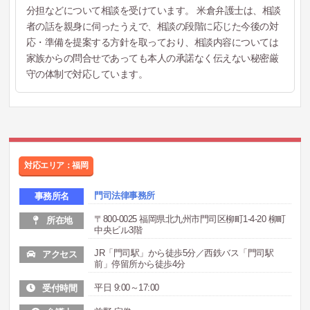
分担などについて相談を受けています。 米倉弁護士は、相談
者の話を親身に伺ったうえで、相談の段階に応じた今後の対
応・準備を提案する方針を取っており、相談内容については
家族からの問合せであっても本人の承諾なく伝えない秘密厳
守の体制で対応しています。
対応エリア：福岡
門司法律事務所
事務所名
〒800-0025 福岡県北九州市門司区柳町1-4-20 柳町
所在地
中央ビル3階
JR「門司駅」から徒歩5分／西鉄バス「門司駅
アクセス
前」停留所から徒歩4分
平日 9:00～17:00
受付時間