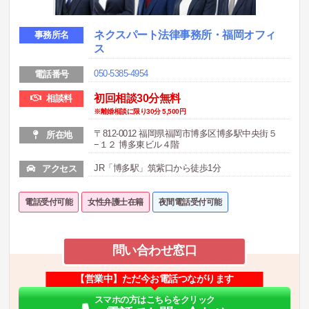
ネクスパート法律事務所・福岡オフィ
事務所名
ス
050-5385-4954
電話番号
初回相談30分無料
相談料
※離婚相談に限り30分 5,500円
〒812-0012 福岡県福岡市博多区博多駅中央街５
所在地
−１２ 博多東ビル４階
JR「博多駅」筑紫口から徒歩1分
アクセス
電話受付可能
女性弁護士在籍
夜間電話受付可能
問い合わせ窓口
【営業中】ただ今お電話つながります
スマホの方はこちらをクリック