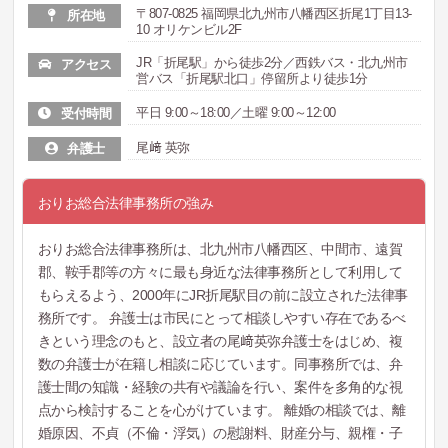
〒807-0825 福岡県北九州市八幡西区折尾1丁目13-
所在地
10 オリケンビル2F
JR「折尾駅」から徒歩2分／西鉄バス・北九州市
アクセス
営バス「折尾駅北口」停留所より徒歩1分
平日 9:00～18:00／土曜 9:00～12:00
受付時間
尾﨑 英弥
弁護士
おりお総合法律事務所の強み
おりお総合法律事務所は、北九州市八幡西区、中間市、遠賀
郡、鞍手郡等の方々に最も身近な法律事務所として利用して
もらえるよう、2000年にJR折尾駅目の前に設立された法律事
務所です。 弁護士は市民にとって相談しやすい存在であるべ
きという理念のもと、設立者の尾﨑英弥弁護士をはじめ、複
数の弁護士が在籍し相談に応じています。同事務所では、弁
護士間の知識・経験の共有や議論を行い、案件を多角的な視
点から検討することを心がけています。 離婚の相談では、離
婚原因、不貞（不倫・浮気）の慰謝料、財産分与、親権・子