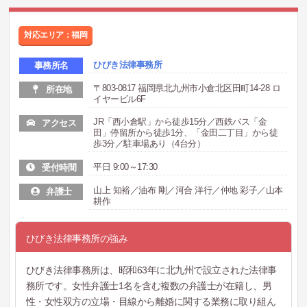
対応エリア：福岡
ひびき法律事務所
事務所名
〒803‐0817 福岡県北九州市小倉北区田町14-28 ロ
所在地
イヤービル6F
JR「西小倉駅」から徒歩15分／西鉄バス「金
アクセス
田」停留所から徒歩1分、「金田二丁目」から徒
歩3分／駐車場あり（4台分）
平日 9:00～17:30
受付時間
山上 知裕／油布 剛／河合 洋行／仲地 彩子／山本
弁護士
耕作
ひびき法律事務所の強み
ひびき法律事務所は、昭和63年に北九州で設立された法律事
務所です。女性弁護士1名を含む複数の弁護士が在籍し、男
性・女性双方の立場・目線から離婚に関する業務に取り組ん