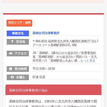
対応エリア：福岡
黒崎合同法律事務所
事務所名
〒806-0021 福岡県北九州市八幡西区黒崎3丁目1-7
所在地
アースコート黒崎駅前BLDG. 4階
JR「黒崎駅」1番出口から徒歩2分／筑豊電気鉄
アクセス
道「黒崎駅前駅」から徒歩2分／西鉄バス・北九
州市営バス「黒崎駅前ふれあい通
…
もっと見る
平日 9:00～18:00
受付時間
田邊 匡彦
弁護士
黒崎合同法律事務所の強み
黒崎合同法律事務所は、1981年に北九州市八幡西区黒崎で開
設されて以来、地域の方々に寄り添った法律サービスを40年