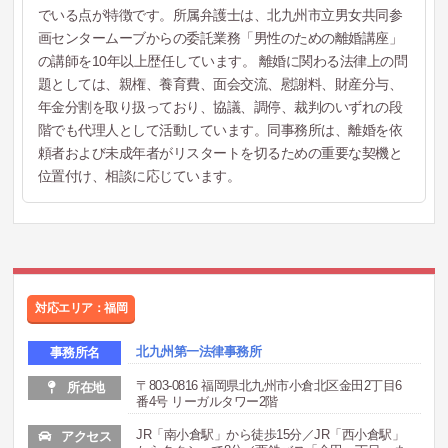
でいる点が特徴です。所属弁護士は、北九州市立男女共同参
画センタームーブからの委託業務「男性のための離婚講座」
の講師を10年以上歴任しています。 離婚に関わる法律上の問
題としては、親権、養育費、面会交流、慰謝料、財産分与、
年金分割を取り扱っており、協議、調停、裁判のいずれの段
階でも代理人として活動しています。同事務所は、離婚を依
頼者および未成年者がリスタートを切るための重要な契機と
位置付け、相談に応じています。
対応エリア：福岡
北九州第一法律事務所
事務所名
〒803-0816 福岡県北九州市小倉北区金田2丁目6
所在地
番4号 リーガルタワー2階
JR「南小倉駅」から徒歩15分／JR「西小倉駅」
アクセス