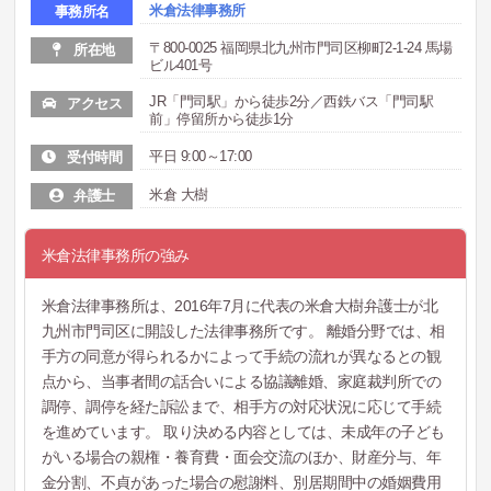
米倉法律事務所
事務所名
〒800-0025 福岡県北九州市門司区柳町2-1-24 馬場
所在地
ビル401号
JR「門司駅」から徒歩2分／西鉄バス「門司駅
アクセス
前」停留所から徒歩1分
平日 9:00～17:00
受付時間
米倉 大樹
弁護士
米倉法律事務所の強み
米倉法律事務所は、2016年7月に代表の米倉大樹弁護士が北
九州市門司区に開設した法律事務所です。 離婚分野では、相
手方の同意が得られるかによって手続の流れが異なるとの観
点から、当事者間の話合いによる協議離婚、家庭裁判所での
調停、調停を経た訴訟まで、相手方の対応状況に応じて手続
を進めています。 取り決める内容としては、未成年の子ども
がいる場合の親権・養育費・面会交流のほか、財産分与、年
金分割、不貞があった場合の慰謝料、別居期間中の婚姻費用