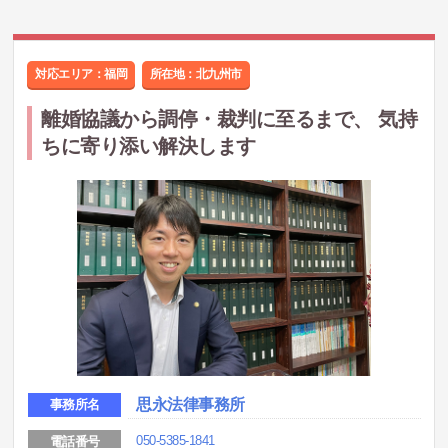
対応エリア：福岡
所在地：
北九州市
離婚協議から調停・裁判に至るまで、 気持
ちに寄り添い解決します
思永法律事務所
事務所名
050-5385-1841
電話番号