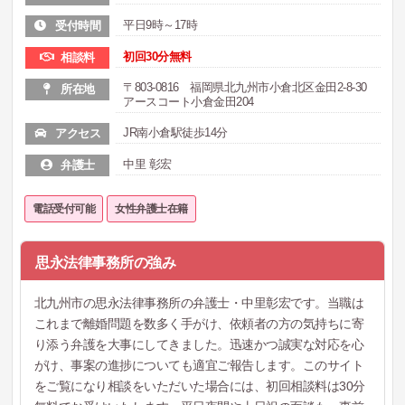
平日9時～17時
受付時間
初回30分無料
相談料
〒803-0816 福岡県北九州市小倉北区金田2-8-30
所在地
アースコート小倉金田204
JR南小倉駅徒歩14分
アクセス
中里 彰宏
弁護士
電話受付可能
女性弁護士在籍
思永法律事務所の強み
北九州市の思永法律事務所の弁護士・中里彰宏です。当職は
これまで離婚問題を数多く手がけ、依頼者の方の気持ちに寄
り添う弁護を大事にしてきました。迅速かつ誠実な対応を心
がけ、事案の進捗についても適宜ご報告します。このサイト
をご覧になり相談をいただいた場合には、初回相談料は30分