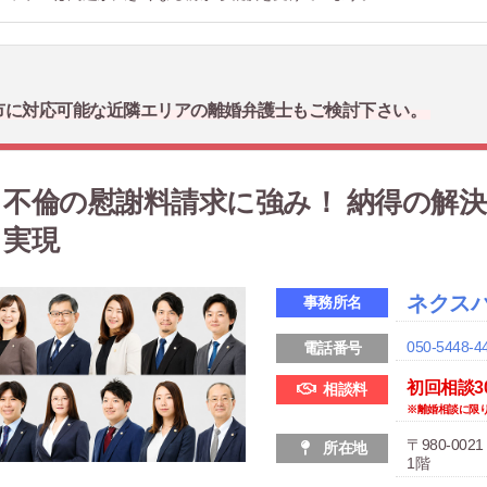
市に対応可能な近隣エリアの離婚弁護士もご検討下さい。
不倫の慰謝料請求に強み！ 納得の解
実現
ネクス
事務所名
050-5448-4
電話番号
初回相談3
相談料
※離婚相談に限り30
〒980-00
所在地
1階