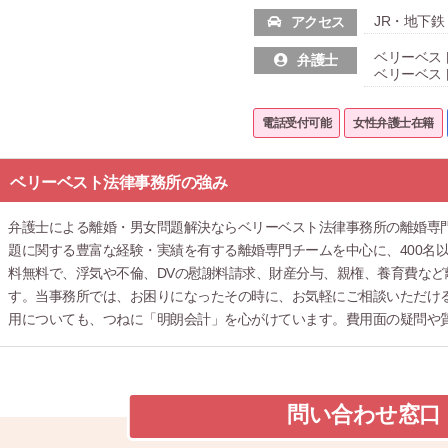
JR・地下鉄
アクセス
ベリーベス
弁護士
ベリーベス
電話受付可能
女性弁護士在籍
ベリーベスト法律事務所の強み
弁護士による離婚・男女問題解決ならベリーベスト法律事務所の離婚専
題に関する豊富な経験・実績を有する離婚専門チームを中心に、400名
料無料で、浮気や不倫、DVの慰謝料請求、財産分与、親権、養育費な
す。当事務所では、お困りになったその時に、お気軽にご相談いただける
用についても、つねに「明朗会計」を心がけています。費用面の疑問や
問い合わせ窓口