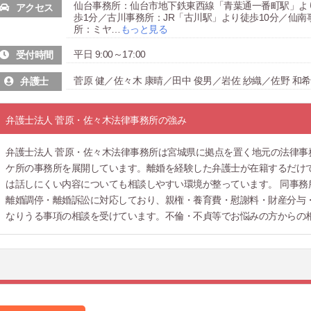
仙台事務所：仙台市地下鉄東西線「青葉通一番町駅」よ
アクセス
歩1分／古川事務所：JR「古川駅」より徒歩10分／仙南
所：ミヤ
…
もっと見る
平日 9:00～17:00
受付時間
菅原 健／佐々木 康晴／田中 俊男／岩佐 紗織／佐野 和希
弁護士
弁護士法人 菅原・佐々木法律事務所の強み
弁護士法人 菅原・佐々木法律事務所は宮城県に拠点を置く地元の法律事
ケ所の事務所を展開しています。離婚を経験した弁護士が在籍するだけ
は話しにくい内容についても相談しやすい環境が整っています。 同事務
離婚調停・離婚訴訟に対応しており、親権・養育費・慰謝料・財産分与
なりうる事項の相談を受けています。不倫・不貞等でお悩みの方からの