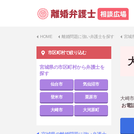
HOME
離婚問題に強い弁護士を探す
宮城
市区町村で絞り込む
宮城県の市区町村から弁護士を
探す
仙台市
気仙沼市
登米市
栗原市
大崎市
お電
大崎市
大河原町