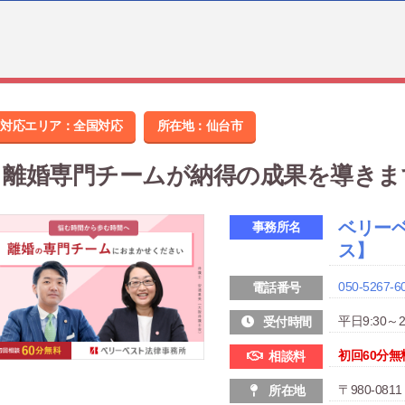
対応エリア：全国対応
所在地：
仙台市
離婚専門チームが納得の成果を導きま
ベリー
事務所名
ス】
050-5267-6
電話番号
平日9:30～21
受付時間
初回60分無
相談料
〒980-08
所在地