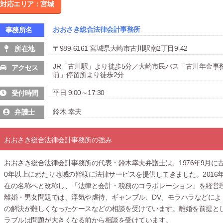
対応エリア：宮城
おおさき総合法律会計事務所
事務所名
〒989-6161 宮城県大崎市古川駅南2丁目9-42
所在地
JR「古川駅」より徒歩5分／大崎市民バス「古川年金事
アクセス
前」停留所より徒歩2分
平日 9:00～17:30
受付時間
鈴木 幸夫
弁護士
おおさき総合法律会計事務所の強み
おおさき総合法律会計事務所の代表・鈴木幸夫弁護士は、1976年9月に
0年以上にわたり地域の皆様に法律サービスを提供してきました。201
在の名称へと改称し、「法律と会計・税務のコラボレーション」を経営
離婚・男女問題では、浮気や虐待、ギャンブル、DV、モラハラなどに
の解決が難しくなったケースなどの相談を受けています。離婚を前提と
ラブルは問題が大きくなる前から相談を受けています。