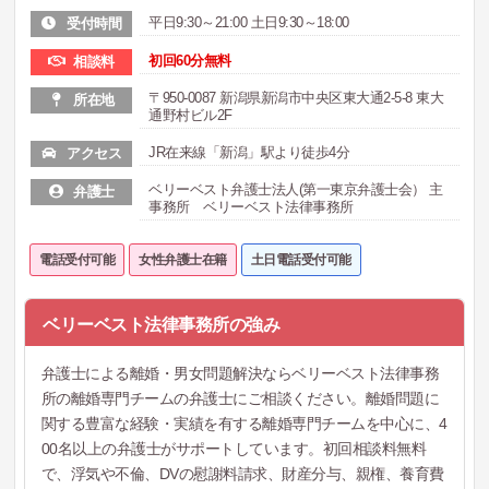
平日9:30～21:00 土日9:30～18:00
受付時間
初回60分無料
相談料
〒950-0087 新潟県新潟市中央区東大通2-5-8 東大
所在地
通野村ビル2F
JR在来線「新潟」駅より徒歩4分
アクセス
ベリーベスト弁護士法人(第一東京弁護士会） 主
弁護士
事務所 ベリーベスト法律事務所
電話受付可能
女性弁護士在籍
土日電話受付可能
ベリーベスト法律事務所の強み
弁護士による離婚・男女問題解決ならベリーベスト法律事務
所の離婚専門チームの弁護士にご相談ください。離婚問題に
関する豊富な経験・実績を有する離婚専門チームを中心に、4
00名以上の弁護士がサポートしています。初回相談料無料
で、浮気や不倫、DVの慰謝料請求、財産分与、親権、養育費