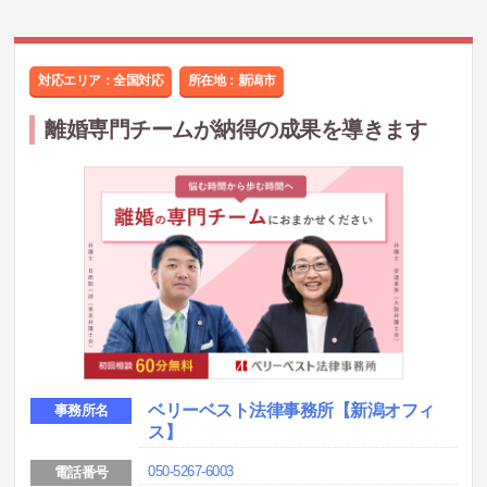
対応エリア：全国対応
所在地：
新潟市
離婚専門チームが納得の成果を導きます
ベリーベスト法律事務所
【新潟オフィ
事務所名
ス】
050-5267-6003
電話番号