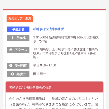
対応エリア：新潟
柏崎きぼう法律事務所
事務所名
〒945-0051 新潟県柏崎市東本町1-16-33 北野屋ス
所在地
ポーツ2階
JR「柏崎駅」より徒歩10分／越後交通「柏崎高
アクセス
校東」バス停留所より徒歩4分／駐車場（要確
認）
平日 9:30～17:30
受付時間
田才 淳一
弁護士
柏崎きぼう法律事務所の強み
かしわざき法律事務所は、「地域の皆さまのお力に！」とい
う言葉を掲げ、柏崎市でさまざまな相談に応じています。個