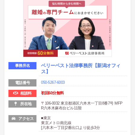
ベリーベスト法律事務所
【新潟オフィ
事務所名
ス】
050-5267-6003
電話番号
初回60分無料
相談料
〒106-0032 東京都港区六本木一丁目8番7号 MFP
所在地
R六本木麻布台ビル11階
■東京
アクセス
東京メトロ南北線
[六本木一丁目]2番出口より徒歩3分