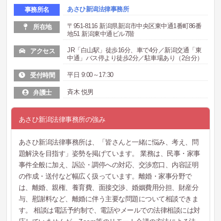
あさひ新潟法律事務所
事務所名
〒951-8116 新潟県新潟市中央区東中通1番町86番
所在地
地51 新潟東中通ビル7階
JR「白山駅」徒歩16分、車で4分／新潟交通「東
アクセス
中通」バス停より徒歩2分／駐車場あり（2台分）
平日 9:00～17:30
受付時間
斉木 悦男
弁護士
あさひ新潟法律事務所の強み
あさひ新潟法律事務所は、「皆さんと一緒に悩み、考え、問
題解決を目指す」姿勢を掲げています。 業務は、民事・家事
事件全般に加え、訴訟・調停への対応、交渉窓口、内容証明
の作成・送付など幅広く扱っています。離婚・家事分野で
は、離婚、親権、養育費、面接交渉、婚姻費用分担、財産分
与、慰謝料など、離婚に伴う主要な問題について相談できま
す。 相談は電話予約制で、電話やメールでの法律相談には対