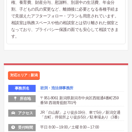
権、養育費、財産分与、慰謝料、別居中の生活費、年金分
割、子どもの氏の変更など、離婚後に必要となる各種手続ま
で見据えたアフターフォロー・プランも用意されています。
相談室は執務スペースや他の相談室とは切り離された個室と
なっており、プライバシー保護の面でも安心して相談できま
す。
対応エリア：新潟
岩渕・浩法律事務所
事務所名
〒951-8061 新潟県新潟市中央区西堀通4番町259
所在地
番58 西堀青藍館701号
JR「白山駅」より徒歩19分、車で5分／新潟交通
アクセス
「古町」停留所より徒歩5分／駐車場あり（3番）
平日 8:00～19:00／土曜 8:00～17:00
受付時間