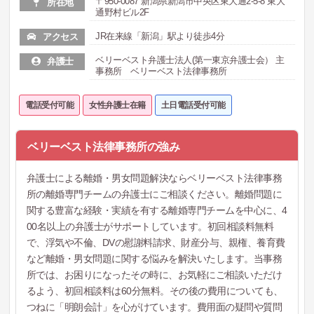
〒950-0087 新潟県新潟市中央区東大通2-5-8 東大
所在地
通野村ビル2F
JR在来線「新潟」駅より徒歩4分
アクセス
ベリーベスト弁護士法人(第一東京弁護士会） 主
弁護士
事務所 ベリーベスト法律事務所
電話受付可能
女性弁護士在籍
土日電話受付可能
ベリーベスト法律事務所の強み
弁護士による離婚・男女問題解決ならベリーベスト法律事務
所の離婚専門チームの弁護士にご相談ください。離婚問題に
関する豊富な経験・実績を有する離婚専門チームを中心に、4
00名以上の弁護士がサポートしています。初回相談料無料
で、浮気や不倫、DVの慰謝料請求、財産分与、親権、養育費
など離婚・男女問題に関する悩みを解決いたします。当事務
所では、お困りになったその時に、お気軽にご相談いただけ
るよう、初回相談料は60分無料。その後の費用についても、
つねに「明朗会計」を心がけています。費用面の疑問や質問