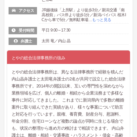
JR越後線「上所駅」より徒歩3分／新潟交通「南
アクセス
高校前」バス停より徒歩1分／新潟バイパス 桜木I
Cから車で5分／無料駐車場
…
もっと見る
平日 9:00～17:30
受付時間
太田 竜／内山 晶
弁護士
とやの総合法律事務所の強み
とやの総合法律事務所は、異なる法律事務所で経験を積んだ
内山晶弁護士と太田竜弁護士の2名が共同で設立した総合法律
事務所です。2014年の開設以来、互いの専門性を深めながら
業務領域を広げ、個人の離婚・相続から企業法務まで多様な
事件に対応してきました。 これまでに新潟県内で多数の離婚
案件に取り組んできた実績があり、様々な事案について助言
と対応を行っています。親権、養育費、財産分与、慰謝料、
年金分割、住宅ローンなど複数の論点が同時に生じる場合で
も、状況の整理から進め方の検討まで相談できます。 内山弁
護士は、離婚・相続・交通事故・ハラスメント・借金・高齢