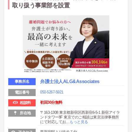
取り扱う事業部を設置
弁護士法人ALG&Associates
事務所名
050-5267-5921
電話番号
初回30分無料
相談料
〒163-1308 東京都新宿区西新宿6-5-1 新宿アイラ
所在地
ンドタワー8F 東京でのご相談は東京法律事務所
にて対応してお
…
もっと見る
西新宿駅より徒歩７分