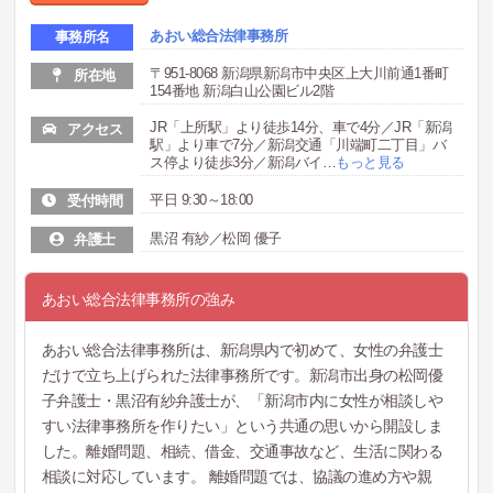
あおい総合法律事務所
事務所名
〒951-8068 新潟県新潟市中央区上大川前通1番町
所在地
154番地 新潟白山公園ビル2階
JR「上所駅」より徒歩14分、車で4分／JR「新潟
アクセス
駅」より車で7分／新潟交通「川端町二丁目」バ
ス停より徒歩3分／新潟バイ
…
もっと見る
平日 9:30～18:00
受付時間
黒沼 有紗／松岡 優子
弁護士
あおい総合法律事務所の強み
あおい総合法律事務所は、新潟県内で初めて、女性の弁護士
だけで立ち上げられた法律事務所です。新潟市出身の松岡優
子弁護士・黒沼有紗弁護士が、「新潟市内に女性が相談しや
すい法律事務所を作りたい」という共通の思いから開設しま
した。離婚問題、相続、借金、交通事故など、生活に関わる
相談に対応しています。 離婚問題では、協議の進め方や親