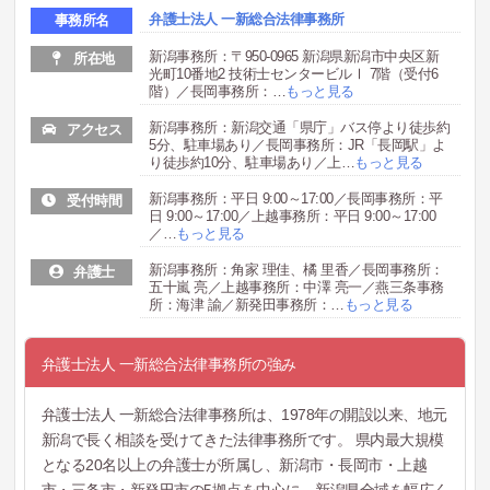
弁護士法人 一新総合法律事務所
事務所名
新潟事務所：〒950-0965 新潟県新潟市中央区新
所在地
光町10番地2 技術士センタービルⅠ 7階（受付6
階）／長岡事務所：
…
もっと見る
新潟事務所：新潟交通「県庁」バス停より徒歩約
アクセス
5分、駐車場あり／長岡事務所：JR「長岡駅」よ
り徒歩約10分、駐車場あり／上
…
もっと見る
新潟事務所：平日 9:00～17:00／長岡事務所：平
受付時間
日 9:00～17:00／上越事務所：平日 9:00～17:00
／
…
もっと見る
新潟事務所：角家 理佳、橘 里香／長岡事務所：
弁護士
五十嵐 亮／上越事務所：中澤 亮一／燕三条事務
所：海津 諭／新発田事務所：
…
もっと見る
弁護士法人 一新総合法律事務所の強み
弁護士法人 一新総合法律事務所は、1978年の開設以来、地元
新潟で長く相談を受けてきた法律事務所です。 県内最大規模
となる20名以上の弁護士が所属し、新潟市・長岡市・上越