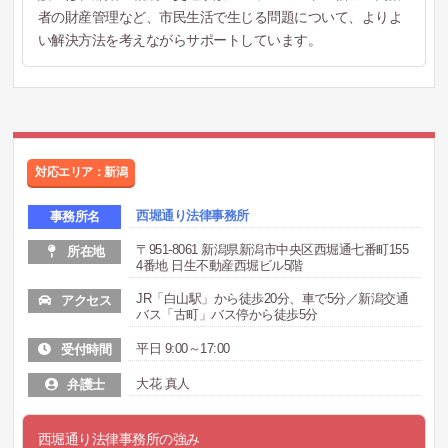
者の財産管理など、市民生活で生じる問題について、よりよ
い解決方法を考えながらサポートしています。
対応エリア：新潟
西堀通り法律事務所
事務所名
〒951-8061 新潟県新潟市中央区西堀通七番町155
所在地
4番地 日生不動産西堀ビル5階
JR「白山駅」から徒歩20分、車で5分／新潟交通
アクセス
バス「古町」バス停から徒歩5分
平日 9:00～17:00
受付時間
大花 真人
弁護士
西堀通り法律事務所の強み