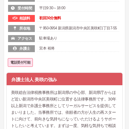
平日9:30～18:00
受付時間
初回30分無料
相談料
〒950-0954 新潟県新潟市中央区美咲町1丁目7-55
所在地
駐車場あり
アクセス
宮本 裕将
弁護士
電話受付可能
弁護士法人 美咲の強み
美咲総合法律税務事務所は新潟県の中心部、新潟県庁からほ
ど近い新潟市中央区美咲町に位置する法律事務所です。30年
以上新潟で弁護士事務所としてリーガルサービスを提供して
まいりました。当事務所では、依頼者の方が人生の再スター
トに向けて、前向きな気持ちになっていただけるようサポー
トしたいと考えています。まずは一度、気軽な気持ちで相談