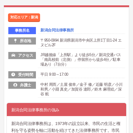
対応エリア：新潟
新潟合同法律事務所
事務所名
〒950-0994 新潟県新潟市中央区上所1丁目1-24 エ
所在地
ヌビル2F
JR越後線「上所駅」より徒歩5分／新潟交通バス
アクセス
「南高校前（北側）」停留所から徒歩4分／駐車
場あり（7台分）
平日 9:00～17:00
受付時間
中村 周而／土屋 俊幸／金子 修／近藤 明彦／小川
弁護士
和男／小淵 真史／加賀谷 達郎／鈴木 麻理絵／深
谷 航
新潟合同法律事務所の強み
新潟合同法律事務所は、1973年の設立以来、市民の生活と権
利を守る姿勢を軸に活動を続けてきた法律事務所です。市民