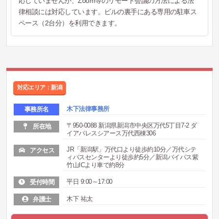
応していませんが、Zoom等のリモート会議の方法による法
律相談には対応しています。ビルの裏手にある専用の駐車ス
ペース（2台分）を利用できます。
対応エリア：新潟
木下法律事務所
事務所名
〒950-0088 新潟県新潟市中央区万代5丁目7-2 ダ
所在地
イアパレスシアース万代西棟306
JR「新潟駅」万代口より徒歩約10分／万代シテ
アクセス
ィバスセンターより徒歩約5分／新潟バイパス紫
竹山ICより車で約8分
平日 9:00～17:00
受付時間
木下 祐太
弁護士