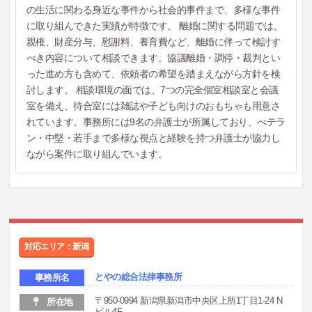
の生活に関わる身近な事件から社会的事件まで、多様な事件
に取り組んできた実績が特徴です。 離婚に関する問題では、
親権、財産分与、慰謝料、養育費など、離婚に伴って検討す
べき内容について相談できます。協議離婚・調停・裁判とい
った進め方も含めて、依頼者の希望を踏まえながら方針を検
討します。 相談環境の面では、7つの完全個室相談室と会議
室を備え、待合室には雑誌や子ども向けのおもちゃも用意さ
れています。事務所には9名の弁護士が所属しており、べテラ
ン・中堅・若手まで多様な視点と経験を持つ弁護士が協力し
ながら案件に取り組んでいます。
対応エリア：新潟
とやの総合法律事務所
事務所名
〒950-0994 新潟県新潟市中央区上所1丁目1-24 N
所在地
ビル4F