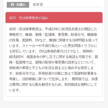
岩渕 浩
弁護士
岩渕・浩法律事務所の強み
岩渕・浩法律事務所は、平成12年に岩渕浩弁護士が開設した
事務所で、離婚、親権・監護権、養育費、財産分与、離婚後
の扶養、慰謝料、DVなど、離婚に関連する法律問題を扱って
います。ストーカーや不貞行為といった男女関係トラブルに
も対応しています。 DVは身体的暴力だけでなく、精神的・
経済的DV、保護命令の申し立てに関する相談も可能です。親
権・監護権では、親権の取得や養育費の請求などについて、
依頼者の希望と子どもの生活を踏まえた進め方を助言しま
す。財産分与では、所有財産の分配に加えて慰謝料的要素を
考慮し、法的根拠に基づいて交渉します。 費用面では、弁護
士費用に関する心配を解消するため、初回相談を無料にして
います。