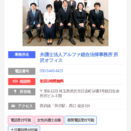
弁護士法人アルファ総合法律事務所 所
事務所名
沢オフィス
050-5448-4423
電話番号
初回1時間無料
相談料
〒359-1123 埼玉県所沢市日吉町14番3号朝日生命
所在地
所沢ビル３階
西武線「所沢駅」西口 徒歩1分
アクセス
電話受付可能
女性弁護士在籍
夜間電話受付可能
土日電話受付可能