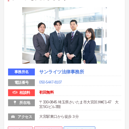
サンライツ法律事務所
事務所名
050-5447-8107
電話番号
初回無料
相談料
〒330-0845 埼玉県さいたま市大宮区仲町1-47 大
所在地
宮SGビル3階
大宮駅東口から徒歩３分
アクセス