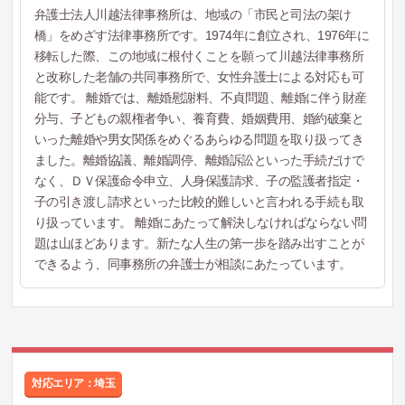
弁護士法人川越法律事務所は、地域の「市民と司法の架け
橋」をめざす法律事務所です。1974年に創立され、1976年に
移転した際、この地域に根付くことを願って川越法律事務所
と改称した老舗の共同事務所で、女性弁護士による対応も可
能です。 離婚では、離婚慰謝料、不貞問題、離婚に伴う財産
分与、子どもの親権者争い、養育費、婚姻費用、婚約破棄と
いった離婚や男女関係をめぐるあらゆる問題を取り扱ってき
ました。離婚協議、離婚調停、離婚訴訟といった手続だけで
なく、ＤＶ保護命令申立、人身保護請求、子の監護者指定・
子の引き渡し請求といった比較的難しいと言われる手続も取
り扱っています。 離婚にあたって解決しなければならない問
題は山ほどあります。新たな人生の第一歩を踏み出すことが
できるよう、同事務所の弁護士が相談にあたっています。
対応エリア：埼玉