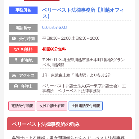
ベリーベスト法律事務所
【川越オフィ
事務所名
ス】
050-5267-6003
電話番号
平日9:30～21:00 土日9:30～18:00
受付時間
初回60分無料
相談料
〒350-1123 埼玉県川越市脇田本町1番地3グラン
所在地
ベル川越8階
JR・東武東上線「川越駅」より徒歩2分
アクセス
ベリーベスト弁護士法人(第一東京弁護士会） 主
弁護士
事務所 ベリーベスト法律事務所
電話受付可能
女性弁護士在籍
土日電話受付可能
ベリーベスト法律事務所の強み
弁護士による離婚・男女問題解決ならベリーベスト法律事務