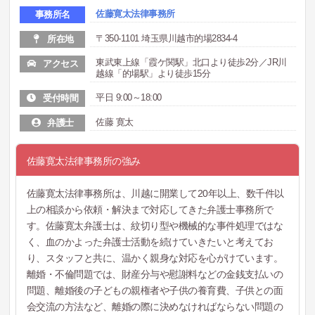
佐藤寛太法律事務所
事務所名
〒350-1101 埼玉県川越市的場2834-4
所在地
東武東上線「霞ケ関駅」北口より徒歩2分／JR川
アクセス
越線「的場駅」より徒歩15分
平日 9:00～18:00
受付時間
佐藤 寛太
弁護士
佐藤寛太法律事務所の強み
佐藤寛太法律事務所は、川越に開業して20年以上、数千件以
上の相談から依頼・解決まで対応してきた弁護士事務所で
す。佐藤寛太弁護士は、紋切り型や機械的な事件処理ではな
く、血のかよった弁護士活動を続けていきたいと考えてお
り、スタッフと共に、温かく親身な対応を心がけています。
離婚・不倫問題では、財産分与や慰謝料などの金銭支払いの
問題、離婚後の子どもの親権者や子供の養育費、子供との面
会交流の方法など、離婚の際に決めなければならない問題の