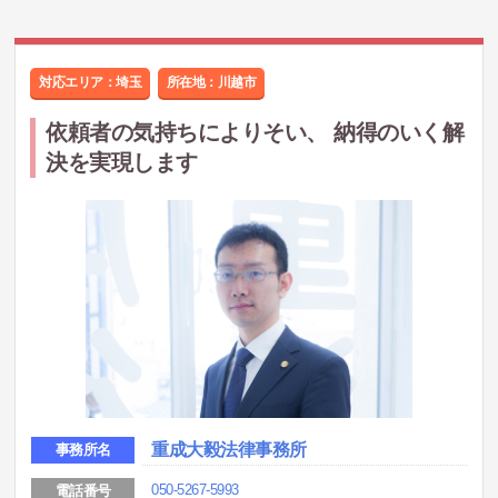
対応エリア：埼玉
所在地：
川越市
依頼者の気持ちによりそい、 納得のいく解
決を実現します
重成大毅法律事務所
事務所名
050-5267-5993
電話番号