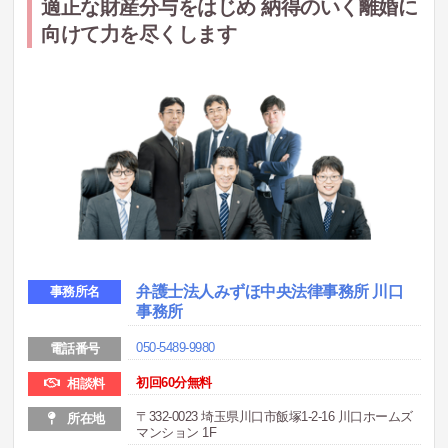
適正な財産分与をはじめ 納得のいく離婚に
向けて力を尽くします
弁護士法人みずほ中央法律事務所 川口
事務所名
事務所
050-5489-9980
電話番号
初回60分無料
相談料
〒332-0023 埼玉県川口市飯塚1-2-16 川口ホームズ
所在地
マンション 1F