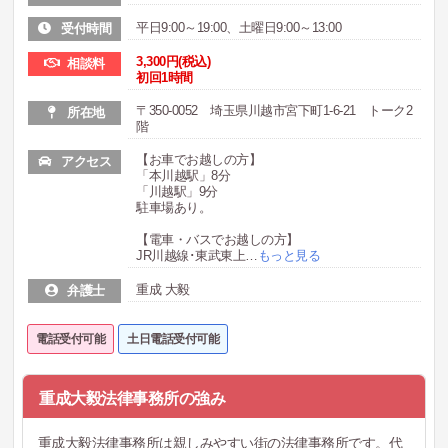
平日9:00～19:00、土曜日9:00～13:00
受付時間
3,300円(税込)
相談料
初回1時間
〒350-0052 埼玉県川越市宮下町1-6-21 トーク2
所在地
階
【お車でお越しの方】
アクセス
「本川越駅」8分
「川越駅」9分
駐車場あり。
【電車・バスでお越しの方】
JR川越線･東武東上
…
もっと見る
重成 大毅
弁護士
電話受付可能
土日電話受付可能
重成大毅法律事務所の強み
重成大毅法律事務所は親しみやすい街の法律事務所です。代