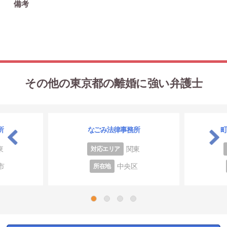
備考
その他の東京都の離婚に強い弁護士
所
なごみ法律事務所
東
関東
対応エリア
市
中央区
所在地
1
2
3
4