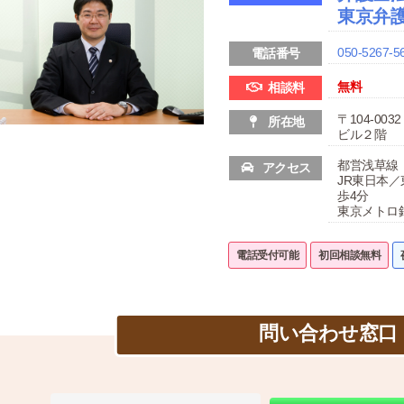
東京弁護
050-5267-5
電話番号
無料
相談料
〒104-00
所在地
ビル２階
都営浅草線
アクセス
JR東日本
歩4分
東京メトロ
電話受付可能
初回相談無料
問い合わせ窓口