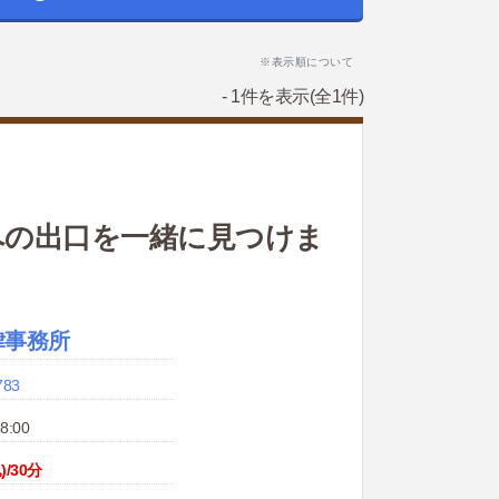
※表示順について
- 1件を表示
(全1件)
への出口を一緒に見つけま
律事務所
783
8:00
)/30分