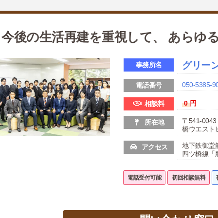
今後の生活再建を重視して、 あらゆ
グリー
事務所名
050-5385-9
電話番号
0
円
相談料
〒541-0
所在地
橋ウエスト
地下鉄御堂
アクセス
四ツ橋線「
電話受付可能
初回相談無料