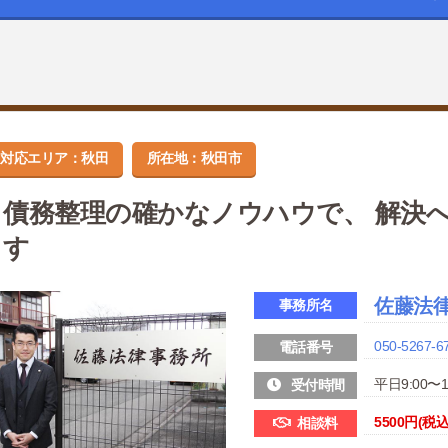
対応エリア：秋田
所在地：秋田市
債務整理の確かなノウハウで、 解決
す
佐藤法
事務所名
050-5267-6
電話番号
平日9:00〜1
受付時間
5500円
(税込
相談料