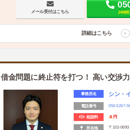
05
メール受付はこちら
24時
詳細はこちら
借金問題に終止符を打つ！ 高い交渉
シン・
事務所名
050-5267-5
電話番号
0
円
相談料
〒102-00
所在地