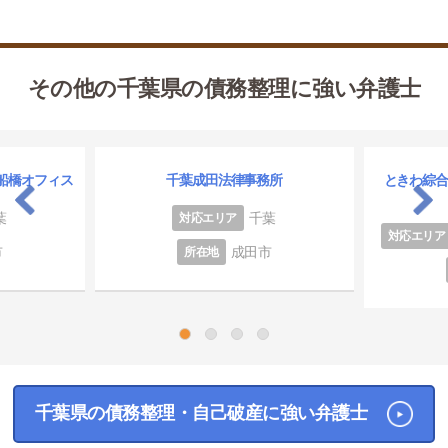
その他の千葉県の債務整理に強い弁護士
船橋オフィス
千葉成田法律事務所
ときわ綜
葉
千葉
対応エリア
対応エリア
市
成田市
所在地
1
2
3
4
千葉県の債務整理・自己破産に強い弁護士