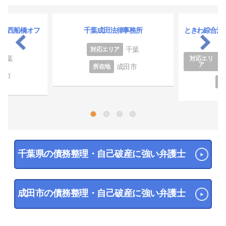
所 西船橋オフ
千葉成田法律事務所
ときわ綜合法
千葉
対応エリア
千葉
対応エリ
ア
成田市
所在地
橋市
所
1
2
3
4
千葉県の債務整理・自己破産に強い弁護士
成田市の債務整理・自己破産に強い弁護士