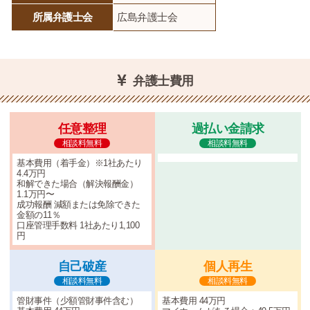
所属弁護士会
広島弁護士会
弁護士費用
任意整理
過払い金請求
相談料無料
相談料無料
基本費用（着手金）※1社あたり
4.4万円
和解できた場合（解決報酬金）
1.1万円〜
成功報酬 減額または免除できた
金額の11％
口座管理手数料 1社あたり1,100
円
自己破産
個人再生
相談料無料
相談料無料
管財事件（少額管財事件含む）
基本費用 44万円