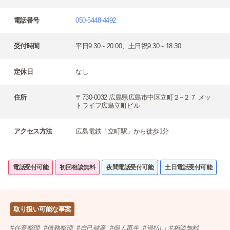
電話番号
050-5448-4492
受付時間
平日9:30～20:00、土日祝9:30～18:30
定休日
なし
住所
〒730-0032 広島県広島市中区立町２−２７ メッ
トライフ広島立町ビル
アクセス方法
広島電鉄「立町駅」から徒歩1分
電話受付可能
初回相談無料
夜間電話受付可能
土日電話受付可能
取り扱い可能な事案
任意整理
債務整理
自己破産
個人再生
過払い
相談無料