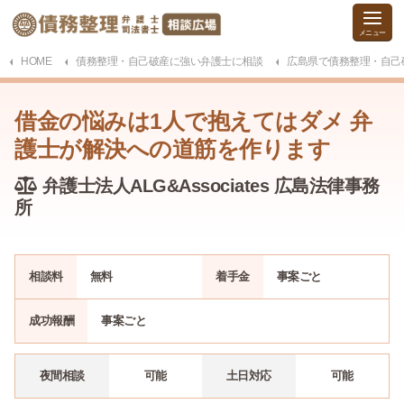
HOME
債務整理・自己破産に強い弁護士に相談
広島県で債務整理・自己
借金の悩みは1人で抱えてはダメ 弁
護士が解決への道筋を作ります
弁護士法人ALG&Associates 広島法律事務
所
相談料
無料
着手金
事案ごと
成功報酬
事案ごと
夜間相談
可能
土日対応
可能