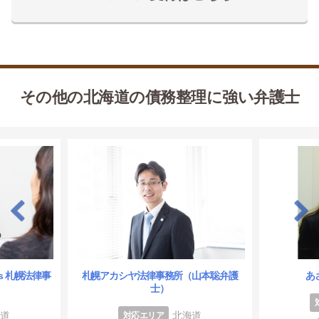
その他の北海道の債務整理に強い弁護士
es 札幌法律事
札幌アカシヤ法律事務所（山本聡弁護
あ
士）
海道
北海道
対応エリア