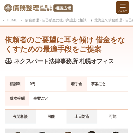
HOME
債務整理・自己破産に強い弁護士に相談
北海道で債務整理・自己
依頼者のご要望に耳を傾け 借金をな
くすための最適手段をご提案
ネクスパート法律事務所 札幌オフィス
相談料
0
円
着手金
事案
ごと
成功報酬
事案
ごと
夜間相談
可能
土日対応
可能