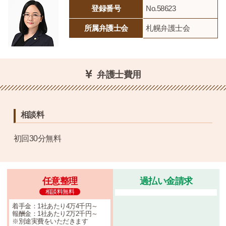
登録番号
No.58623
所属弁護士会
札幌弁護士会
弁護士費用
相談料
初回30分無料
任意整理
過払い金請求
相談料無料
着手金：1社あたり4万4千円～
報酬金：1社あたり2万2千円～
※別途実費をいただきます