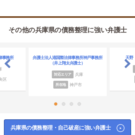
その他の兵庫県の債務整理に強い弁護士
律事務所
弁護士法人港国際法律事務所神戸事務所
天野
（井上翔太弁護士）
庫
兵庫
対応エリア
央区
神戸市
所在地
1
2
3
4
兵庫県の債務整理・自己破産に強い弁護士