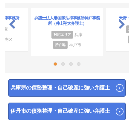
法律事務所
弁護士法人港国際法律事務所神戸事務
天野・
所（井上翔太弁護士）
兵庫
対
兵庫
対応エリア
市中央区
所
神戸市
所在地
1
2
3
4
兵庫県の債務整理・自己破産に強い弁護士
伊丹市の債務整理・自己破産に強い弁護士