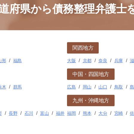
道府県から債務整理弁護士
関西地方
山形
福島
大阪
京都
奈良
兵庫
中国・四国地方
栃木
群馬
広島
岡山
山口
鳥取
九州・沖縄地方
梨
長野
石川
富山
福井
福岡
熊本
大分
宮崎