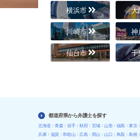
横浜市
大
川崎市
神
仙台市
千
都道府県から弁護士を探す
北海道
青森
岩手
秋田
宮城
山形
福島
東京
兵庫
滋賀
和歌山
広島
岡山
山口
鳥取
島根