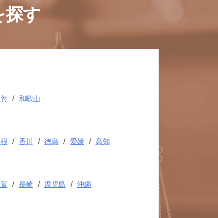
を探す
滋賀
和歌山
島根
香川
徳島
愛媛
高知
佐賀
長崎
鹿児島
沖縄