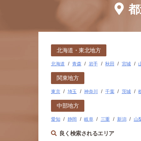
都
北海道・東北地方
北海道
青森
岩手
秋田
宮城
関東地方
東京
埼玉
神奈川
千葉
茨城
中部地方
愛知
静岡
岐阜
三重
新潟
山
良く検索されるエリア