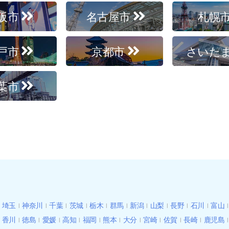
阪市
名古屋市
札幌
戸市
京都市
さいた
葉市
埼玉
神奈川
千葉
茨城
栃木
群馬
新潟
山梨
長野
石川
富山
香川
徳島
愛媛
高知
福岡
熊本
大分
宮崎
佐賀
長崎
鹿児島