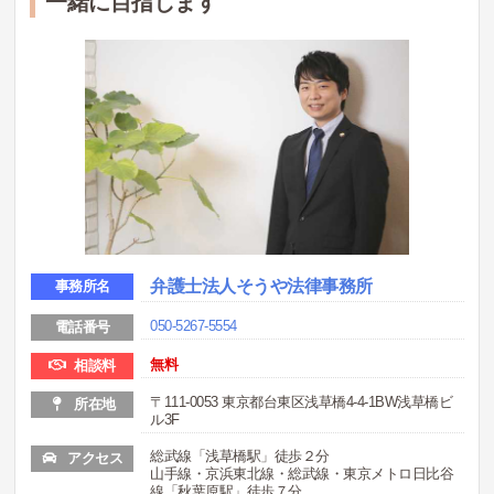
一緒に目指します
弁護士法人そうや法律事務所
事務所名
050-5267-5554
電話番号
無料
相談料
〒111-0053 東京都台東区浅草橋4-4-1BW浅草橋ビ
所在地
ル3F
総武線「浅草橋駅」徒歩２分
アクセス
山手線・京浜東北線・総武線・東京メトロ日比谷
線「秋葉原駅」徒歩７分