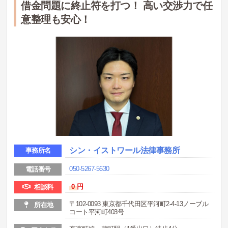
借金問題に終止符を打つ！ 高い交渉力で任
意整理も安心！
シン・イストワール法律事務所
事務所名
050-5267-5630
電話番号
0
円
相談料
〒102-0093 東京都千代田区平河町2-4-13ノーブル
所在地
コート平河町403号