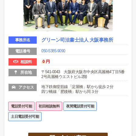
グリーン司法書士法人 大阪事務所
事務所名
050-5385-9090
電話番号
0
円
相談料
〒541-0043 大阪府大阪市中央区高麗橋4丁目5番
所在地
2号高麗橋ウエストビル2階
地下鉄御堂筋線「淀屋橋」駅から徒歩２分
アクセス
四ツ橋線「肥後橋」駅から同３分
電話受付可能
初回相談無料
夜間電話受付可能
土日電話受付可能