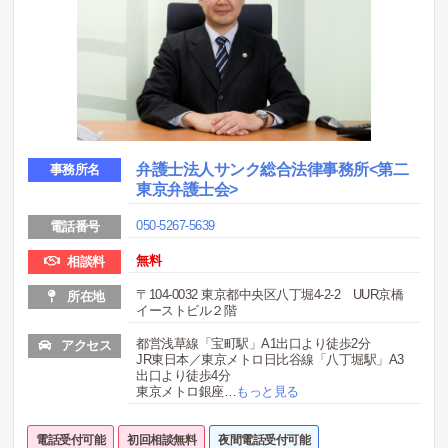
弁護士法人サンク総合法律事務所<第二
事務所名
東京弁護士会>
050-5267-5639
電話番号
無料
相談料
〒104-0032 東京都中央区八丁堀4-2-2 UUR京橋
所在地
イーストビル２階
都営浅草線「宝町駅」A1出口より徒歩2分
アクセス
JR東日本／東京メトロ日比谷線「八丁堀駅」A3
出口より徒歩4分
東京メトロ銀座
…
もっと見る
電話受付可能
初回相談無料
夜間電話受付可能