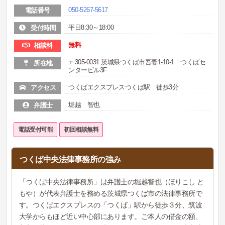
050-5267-5617
電話番号
平日8:30～18:00
受付時間
無料
相談料
〒305-0031 茨城県つくば市吾妻1-10-1 つくばセ
所在地
ンタービル3F
つくばエクスプレスつくば駅 徒歩3分
アクセス
堀越 智也
弁護士
電話受付可能
初回相談無料
つくば中央法律事務所の強み
「つくば中央法律事務所」は弁護士の堀越智也（ほりこし と
もや）が代表弁護士を務める茨城県つくば市の法律事務所で
す。つくばエクスプレスの「つくば」駅から徒歩３分、筑波
大学からもほど近い中心部にあります。ご本人の借金の額、