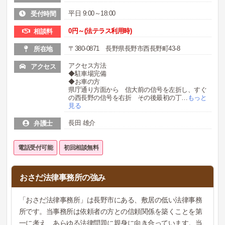
平日 9:00～18:00
受付時間
0円～(法テラス利用時)
相談料
〒380-0871 長野県長野市西長野町43-8
所在地
アクセス方法
アクセス
◆駐車場完備
◆お車の方
県庁通り方面から 信大前の信号を左折し、すぐ
の西長野の信号を右折 その後最初の丁
…
もっと
見る
長田 雄介
弁護士
電話受付可能
初回相談無料
おさだ法律事務所の強み
「おさだ法律事務所」は長野市にある、敷居の低い法律事務
所です。当事務所は依頼者の方との信頼関係を築くことを第
一に考え、あらゆる法律問題に親身に向き合っています。当