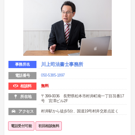
川上司法書士事務所
事務所名
050-5385-1897
電話番号
無料
相談料
〒399-0036 長野県松本市村井町南一丁目31番17
所在地
号 宮澤ビル2F
村井駅から徒歩5分、国道19号村井交差点近く
アクセス
電話受付可能
初回相談無料