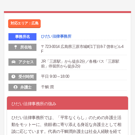
対応エリア：広島
ひだい法律事務所
事務所名
〒723-0014 広島県三原市城町1丁目8-7 啓幸ビル4
所在地
F
JR「三原駅」から徒歩2分／各種バス「三原駅
アクセス
前」停留所から徒歩2分
平日 9:00～18:00
受付時間
干鯛 潤
弁護士
ひだい法律事務所の強み
ひだい法律事務所では、「平常なくらし」のための弁護士活
動をモットーに、依頼者に寄り添える身近な弁護士として相
談に応じています。代表の干鯛潤弁護士は社会人経験を経て