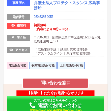
弁護士法人プロテクトスタンス 広島事
事務所名
務所
050-5385-9057
電話番号
初回無料
相談料
（内容により30分～60分）
〒730-0011 広島県広島市中区基町11-10 合人社
所在地
広島紙屋町ビル5F
［ 広島電鉄本線 ］紙屋町東駅 徒歩1分
アクセス
［ アストラムライン ］県庁前駅 徒歩2分
電話受付可能
夜間電話受付可能
土日電話受付可能
問い合わせ窓口
【営業中】ただ今お電話つながります
スマホの方はこちらをクリック
電話でお問い合わせ
平日9:00〜21:00 土日祝日9:00〜19:00