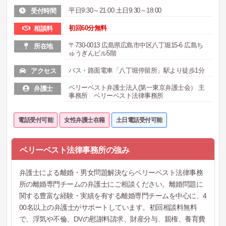
平日9:30～21:00 土日9:30～18:00
受付時間
初回60分無料
相談料
〒730-0013 広島県広島市中区八丁堀15-6 広島ち
所在地
ゅうぎんビル5階
バス・路面電車「八丁堀停留所」駅より徒歩1分
アクセス
ベリーベスト弁護士法人(第一東京弁護士会） 主
弁護士
事務所 ベリーベスト法律事務所
電話受付可能
女性弁護士在籍
土日電話受付可能
ベリーベスト法律事務所の強み
弁護士による離婚・男女問題解決ならベリーベスト法律事務
所の離婚専門チームの弁護士にご相談ください。離婚問題に
関する豊富な経験・実績を有する離婚専門チームを中心に、4
00名以上の弁護士がサポートしています。初回相談料無料
で、浮気や不倫、DVの慰謝料請求、財産分与、親権、養育費