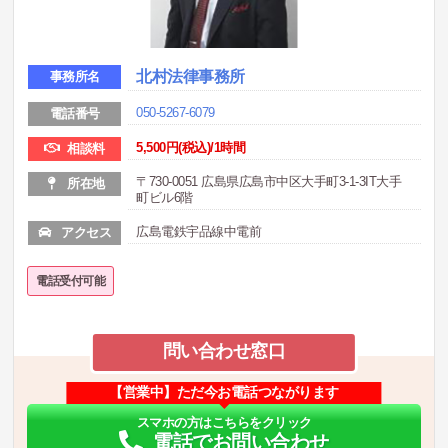
北村法律事務所
事務所名
050-5267-6079
電話番号
5,500円(税込)/1時間
相談料
〒730-0051 広島県広島市中区大手町3-1-3IT大手
所在地
町ビル6階
広島電鉄宇品線中電前
アクセス
電話受付可能
問い合わせ窓口
【営業中】ただ今お電話つながります
スマホの方はこちらをクリック
電話でお問い合わせ