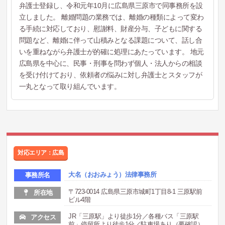
弁護士登録し、令和元年10月に広島県三原市で同事務所を設
立しました。 離婚問題の業務では、離婚の種類によって変わ
る手続に対応しており、慰謝料、財産分与、子どもに関する
問題など、離婚に伴って山積みとなる課題について、話し合
いを重ねながら弁護士が的確に処理にあたっています。 地元
広島県を中心に、民事・刑事を問わず個人・法人からの相談
を受け付けており、依頼者の悩みに対し弁護士とスタッフが
一丸となって取り組んでいます。
対応エリア：広島
大名（おおみょう）法律事務所
事務所名
〒723-0014 広島県三原市城町1丁目8-1 三原駅前
所在地
ビル4階
JR「三原駅」より徒歩1分／各種バス「三原駅
アクセス
前」停留所より徒歩1分／駐車場あり（要確認）