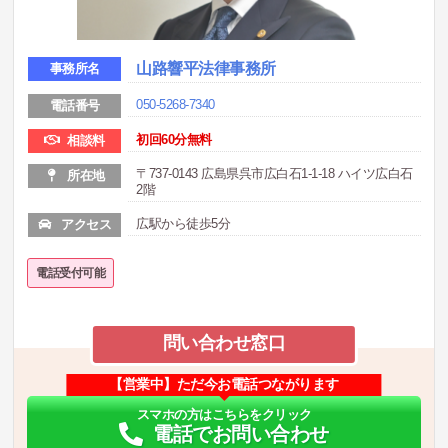
山路響平法律事務所
事務所名
050-5268-7340
電話番号
初回60分無料
相談料
〒737-0143 広島県呉市広白石1-1-18 ハイツ広白石
所在地
2階
広駅から徒歩5分
アクセス
電話受付可能
問い合わせ窓口
【営業中】ただ今お電話つながります
スマホの方はこちらをクリック
電話でお問い合わせ