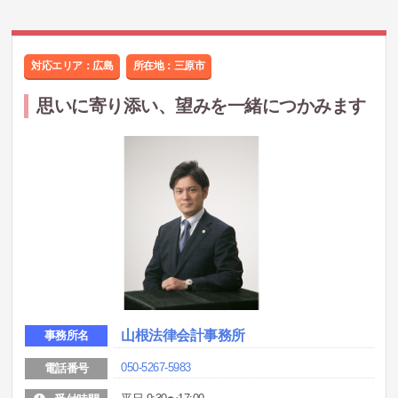
対応エリア：広島
所在地：
三原市
思いに寄り添い、望みを一緒につかみます
山根法律会計事務所
事務所名
050-5267-5983
電話番号