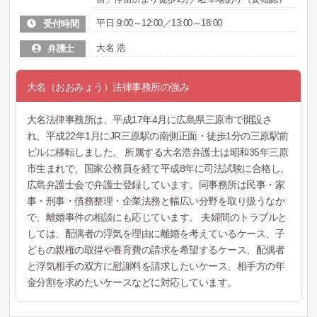
平日 9:00～12:00／13:00～18:00
受付時間
大名 浩
弁護士
大名（おおみょう）法律事務所の強み
大名法律事務所は、平成17年4月に広島県三原市で開設さ
れ、平成22年1月にJR三原駅の南側正面・徒歩1分の三原駅前
ビルに移転しました。 所属する大名浩弁護士は昭和35年三原
市生まれで、国家公務員を経て平成8年に司法試験に合格し、
広島弁護士会で弁護士登録しています。同事務所は民事・家
事・刑事・債務整理・企業法務と幅広い分野を取り扱うなか
で、離婚事件の相談にも応じています。 夫婦間のトラブルと
しては、配偶者の浮気を理由に離婚を考えているケース、子
どもの親権の取得や養育費の請求を希望するケース、配偶者
と浮気相手の双方に慰謝料を請求したいケース、相手方の年
金分割を求めたいケースなどに対応しています。