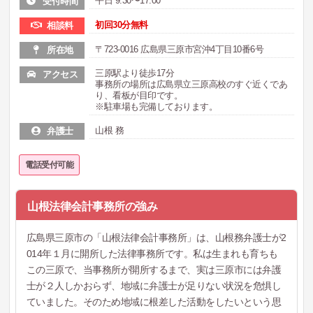
平日 9:30〜17:00
受付時間
初回30分無料
相談料
〒723-0016 広島県三原市宮沖4丁目10番6号
所在地
三原駅より徒歩17分
アクセス
事務所の場所は広島県立三原高校のすぐ近くであ
り、看板が目印です。
※駐車場も完備しております。
山根 務
弁護士
電話受付可能
山根法律会計事務所の強み
広島県三原市の「山根法律会計事務所」は、山根務弁護士が2
014年１月に開所した法律事務所です。私は生まれも育ちも
この三原で、当事務所が開所するまで、実は三原市には弁護
士が２人しかおらず、地域に弁護士が足りない状況を危惧し
ていました。そのため地域に根差した活動をしたいという思