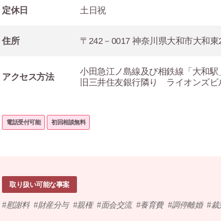
定休日
土日祝
住所
〒242－0017 神奈川県大和市大和東2
小田急江ノ島線及び相鉄線「大和駅
アクセス方法
旧三井住友銀行隣り ライオンズビル大
電話受付可能
初回相談無料
取り扱い可能な事案
慰謝料
財産分与
親権
面会交流
養育費
調停離婚
裁