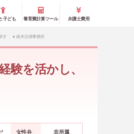
と子ども
養育費計算ツール
弁護士費用
探す
南木法律事務所
な経験を活かし、
だ
女性弁
非所属