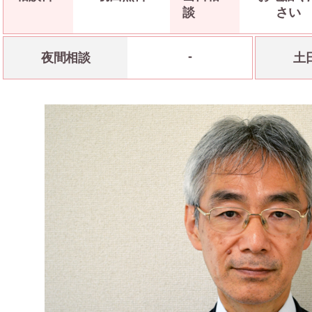
談
さい
-
夜間相談
土