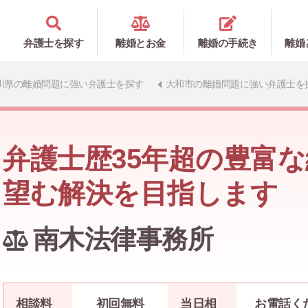
弁護士を探す
離婚とお金
離婚の手続き
離婚
川県の離婚問題に強い弁護士を探す
大和市の離婚問題に強い弁護士を
弁護士歴35年超の豊富
望む解決を目指します
南木法律事務所
相談料
初回無料
当日相
お電話く