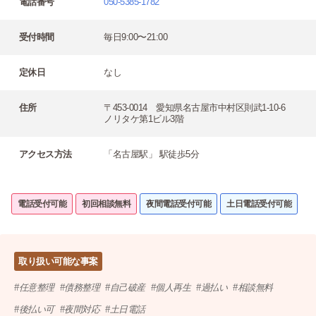
電話番号
050-5385-1782
受付時間
毎日9:00〜21:00
定休日
なし
住所
〒453-0014 愛知県名古屋市中村区則武1-10-6
ノリタケ第1ビル3階
アクセス方法
「名古屋駅」 駅徒歩5分
電話受付可能
初回相談無料
夜間電話受付可能
土日電話受付可能
取り扱い可能な事案
任意整理
債務整理
自己破産
個人再生
過払い
相談無料
後払い可
夜間対応
土日電話