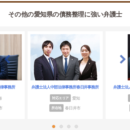
その他の愛知県の債務整理に強い弁護士
法律事務所
弁護士法人中部法律事務所春日井事務所
弁護士法
海
愛知
対応エリア
市
春日井市
所在地