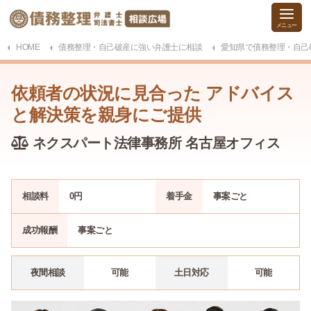
HOME
債務整理・自己破産に強い弁護士に相談
愛知県で債務整理・自己
依頼者の状況に見合った アドバイス
と解決策を親身にご提供
ネクスパート法律事務所 名古屋オフィス
相談料
0
円
着手金
事案
ごと
成功報酬
事案
ごと
夜間相談
可能
土日対応
可能