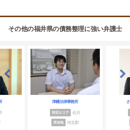
その他の福井県の債務整理に強い弁護士
所
津幡法律事務所
野
石川
対応エリア
市
河北郡
所在地