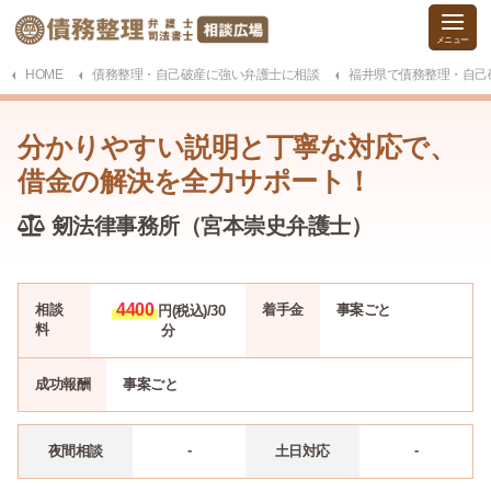
HOME
債務整理・自己破産に強い弁護士に相談
福井県で債務整理・自己
分かりやすい説明と丁寧な対応で、
借金の解決を全力サポート！
剱法律事務所（宮本崇史弁護士）
4400
相談
着手金
事案
ごと
円(税込)/30
料
分
成功報酬
事案
ごと
-
-
夜間相談
土日対応