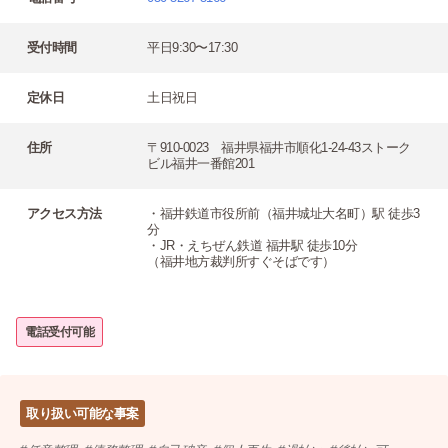
受付時間
平日9:30〜17:30
定休日
土日祝日
住所
〒910-0023 福井県福井市順化1-24-43ストーク
ビル福井一番館201
アクセス方法
・福井鉄道市役所前（福井城址大名町）駅 徒歩3
分
・JR・えちぜん鉄道 福井駅 徒歩10分
（福井地⽅裁判所すぐそばです）
電話受付可能
取り扱い可能な事案