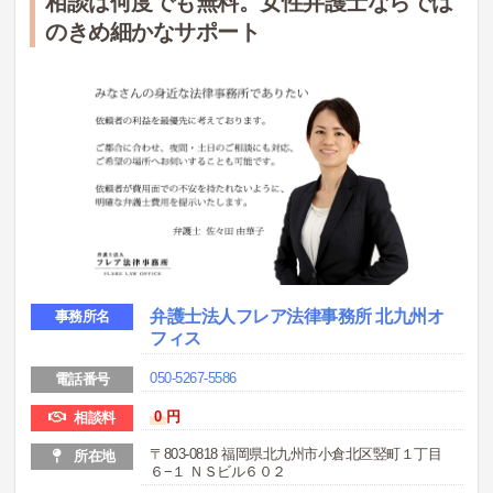
相談は何度でも無料。女性弁護士ならでは
のきめ細かなサポート
弁護士法人フレア法律事務所 北九州オ
事務所名
フィス
050-5267-5586
電話番号
0
円
相談料
〒803-0818 福岡県北九州市小倉北区竪町１丁目
所在地
６−１ ＮＳビル６０２