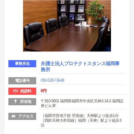
弁護士法人プロテクトスタンス福岡事
事務所名
務所
050-5267-5648
電話番号
0
円
相談料
〒810-0001 福岡県福岡市中央区天神2-14-2 福岡証
所在地
券ビル3F
［福岡市営地下鉄 空港線］天神駅より徒歩1分
アクセス
［西鉄天神大牟田線］福岡（天神）駅より徒歩3
分