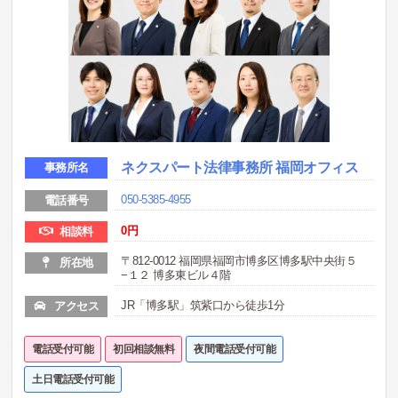
ネクスパート法律事務所 福岡オフィス
事務所名
050-5385-4955
電話番号
0
円
相談料
〒812-0012 福岡県福岡市博多区博多駅中央街５
所在地
−１２ 博多東ビル４階
JR「博多駅」筑紫口から徒歩1分
アクセス
電話受付可能
初回相談無料
夜間電話受付可能
土日電話受付可能