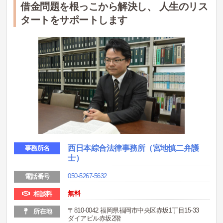
借金問題を根っこから解決し、 人生のリス
タートをサポートします
西日本綜合法律事務所（宮地慎二弁護
事務所名
士）
050-5267-5632
電話番号
無料
相談料
〒810-0042 福岡県福岡市中央区赤坂1丁目15-33
所在地
ダイアビル赤坂2階