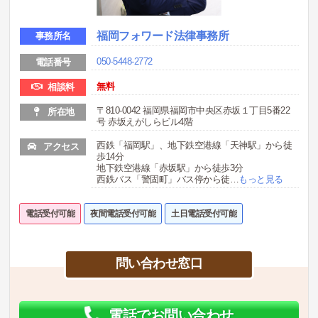
福岡フォワード法律事務所
事務所名
050-5448-2772
電話番号
無料
相談料
〒810-0042 福岡県福岡市中央区赤坂１丁目5番22
所在地
号 赤坂えがしらビル4階
西鉄「福岡駅」、地下鉄空港線「天神駅」から徒
アクセス
歩14分
地下鉄空港線「赤坂駅」から徒歩3分
西鉄バス「警固町」バス停から徒
…
もっと見る
電話受付可能
夜間電話受付可能
土日電話受付可能
問い合わせ窓口
電話でお問い合わせ