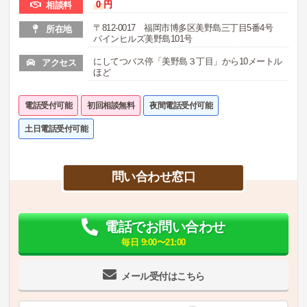
0
円
相談料
〒812-0017 福岡市博多区美野島三丁目5番4号
所在地
パインヒルズ美野島101号
にしてつバス停「美野島３丁目」から10メートル
アクセス
ほど
電話受付可能
初回相談無料
夜間電話受付可能
土日電話受付可能
問い合わせ窓口
電話でお問い合わせ
毎日 9:00〜21:00
メール受付はこちら