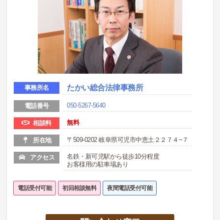
たかい総合法律事務所
事務所名
050-5267-5640
電話番号
無料
相談料
〒509-0202 岐阜県可児市中恵土２２７４−７
所在地
名鉄・新可児駅から徒歩10分程度
アクセス
お客様用の駐車場あり
電話受付可能
初回相談無料
夜間電話受付可能