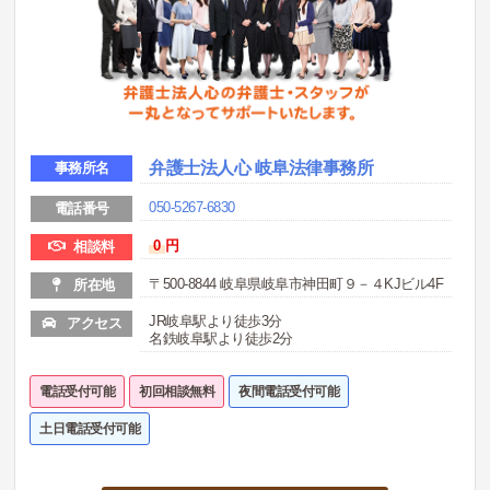
弁護士法人心 岐阜法律事務所
事務所名
050-5267-6830
電話番号
0
円
相談料
〒500-8844 岐阜県岐阜市神田町９－４KJビル4F
所在地
JR岐阜駅より徒歩3分
アクセス
名鉄岐阜駅より徒歩2分
電話受付可能
初回相談無料
夜間電話受付可能
土日電話受付可能