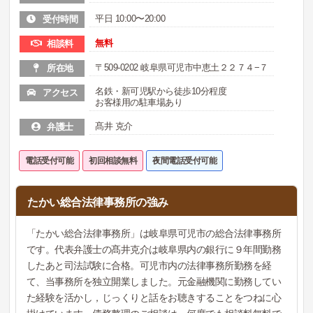
平日 10:00〜20:00
受付時間
無料
相談料
〒509-0202 岐阜県可児市中恵土２２７４−７
所在地
名鉄・新可児駅から徒歩10分程度
アクセス
お客様用の駐車場あり
髙井 克介
弁護士
電話受付可能
初回相談無料
夜間電話受付可能
たかい総合法律事務所の強み
「たかい総合法律事務所」は岐阜県可児市の総合法律事務所
です。代表弁護士の髙井克介は岐阜県内の銀行に９年間勤務
したあと司法試験に合格。可児市内の法律事務所勤務を経
て、当事務所を独立開業しました。元金融機関に勤務してい
た経験を活かし，じっくりと話をお聴きすることをつねに心