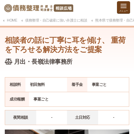
HOME
債務整理・自己破産に強い弁護士に相談
熊本県で債務整理・自己
相談者の話に丁寧に耳を傾け、 重荷
を下ろせる解決方法をご提案
月出・長嶺法律事務所
相談料
初回無料
着手金
事案
ごと
成功報酬
事案
ごと
-
-
夜間相談
土日対応