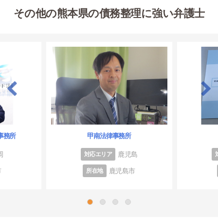
その他の熊本県の債務整理に強い弁護士
事務所
甲南法律事務所
岡
鹿児島
対応エリア
市
鹿児島市
所在地
1
2
3
4