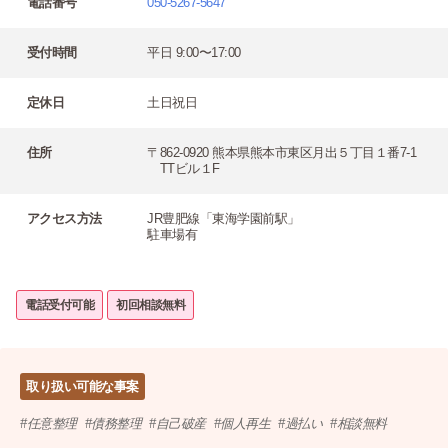
電話番号
050-5267-5647
受付時間
平日 9:00〜17:00
定休日
土日祝日
住所
〒862-0920 熊本県熊本市東区月出５丁目１番7-1
TTビル１F
アクセス方法
JR豊肥線「東海学園前駅」
駐車場有
電話受付可能
初回相談無料
取り扱い可能な事案
任意整理
債務整理
自己破産
個人再生
過払い
相談無料