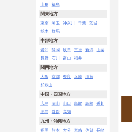
山形
福島
関東地方
東京
埼玉
神奈川
千葉
茨城
栃木
群馬
中部地方
愛知
静岡
岐阜
三重
新潟
山梨
長野
石川
富山
福井
関西地方
大阪
京都
奈良
兵庫
滋賀
和歌山
中国・四国地方
広島
岡山
山口
鳥取
島根
香川
徳島
愛媛
高知
九州・沖縄地方
福岡
熊本
大分
宮崎
佐賀
長崎