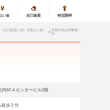
払い金
自己破産
特定調停
・自己破産に強い弁護士に相
伊賀中央法律事務
所
之内57-4 センタービル2階
ら徒歩２分