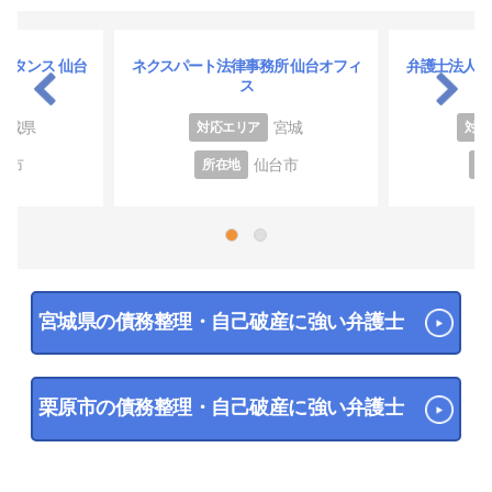
スタンス 仙台
ネクスパート法律事務所 仙台オフィ
弁護士法人プ
ス
宮城県
宮城
対応エリア
対応
台市
仙台市
所在地
所
1
2
宮城県の債務整理・自己破産に強い弁護士
栗原市の債務整理・自己破産に強い弁護士