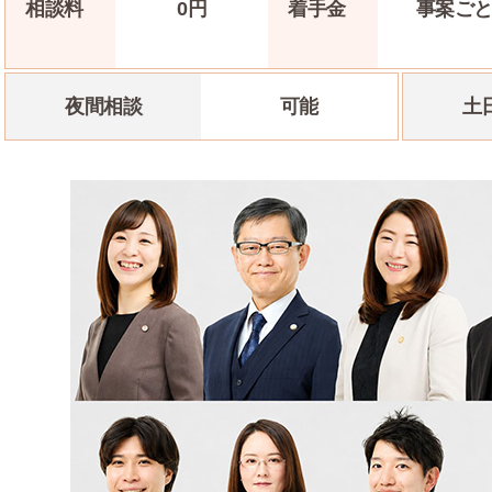
相談料
0
円
着手金
事案
ご
夜間相談
可能
土