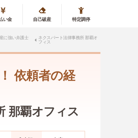
払い金
自己破産
特定調停
産に強い弁護士
ネクスパート法律事務所 那覇オ
フィス
！ 依頼者の経
所 那覇オフィス