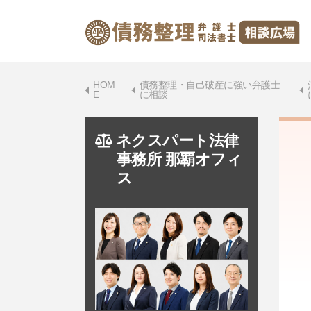
HOM
債務整理・自己破産に強い弁護士
E
に相談
ネクスパート法律
事務所 那覇オフィ
ス