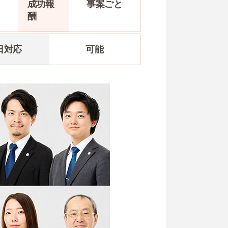
と
成功報
事案
ごと
酬
日対応
可能