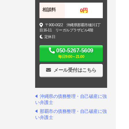
相談料
0
円
〒900-0022 沖縄県那覇市樋川1丁
目16-11 リーガルプラザビル4階
定休日:
050-5267-5609
毎日9:00～21:00
メール受付はこちら
沖縄県の債務整理・自己破産に強
い弁護士
那覇市の債務整理・自己破産に強
い弁護士