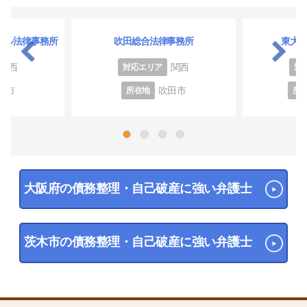
ール法律事務所
吹田総合法律事務所
東大
関西
関西
対応エリア
対
方市
吹田市
所在地
所
1
2
3
4
大阪府の債務整理・自己破産に強い弁護士
茨木市の債務整理・自己破産に強い弁護士