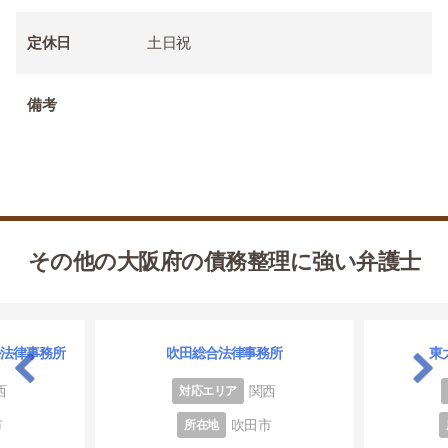
定休日
土日祝
備考
その他の大阪府の債務整理に強い弁護士
ル法律事務所
吹田総合法律事務所
東
西
関西
対応エリア
市
吹田市
所在地