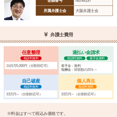
登録番号
No.49197
所属弁護士会
大阪弁護士会
弁護士費用
任意整理
過払い金請求
相談料無料
相談料無料
着手金無料
1社5万5,000円（分割対応可）
着手金：無料
報酬金：回収額の20％～
自己破産
個人再生
相談料無料
相談料無料
33万円～（分割対応可）
33万円～（分割対応可）
※料金はすべて税込み価格です。