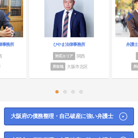
律事務所
ひやま法律事務所
弁護
西
関西
対応エリア
市
大阪市北区
所在地
所
1
2
3
4
大阪府の債務整理・自己破産に強い弁護士