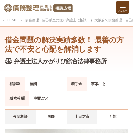
HOME
債務整理・自己破産に強い弁護士に相談
大阪府で債務整理・自己
借金問題の解決実績多数！ 最善の方
法で不安と心配を解消します
弁護士法人かがりび綜合法律事務所
相談料
無料
着手金
事案
ごと
成功報酬
事案
ごと
夜間相談
可能
土日対応
可能