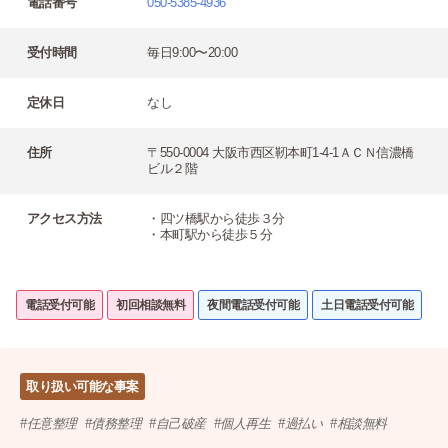
電話番号
050-5385-4936
受付時間
毎日9:00〜20:00
定休日
なし
住所
〒550-0004 大阪市西区靭本町1-4-1ＡＣＮ信濃橋
ビル２階
アクセス方法
・四ツ橋駅から徒歩３分
・本町駅から徒歩５分
電話受付可能
初回相談無料
夜間電話受付可能
土日電話受付可能
取り扱い可能な事案
任意整理
債務整理
自己破産
個人再生
過払い
相談無料