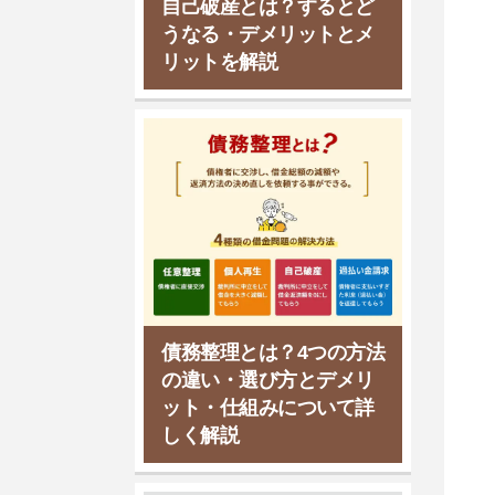
自己破産とは？するとど
うなる・デメリットとメ
リットを解説
弁護士法人プロテクトスタ
弁護士法人キャストグロー
ンス 大宮事務所
バル 越谷レイクタウン支店
埼玉
埼玉
対応エリア
対応エリア
さいたま市
越谷市
所在地
所在地
債務整理とは？4つの方法
の違い・選び方とデメリ
ット・仕組みについて詳
しく解説