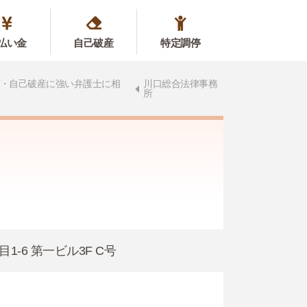
払い金
自己破産
特定調停
・自己破産に強い弁護士に相
川口総合法律事務
所
目1-6 第一ビル3F C号