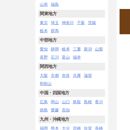
山形
福島
関東地方
東京
埼玉
神奈川
千葉
茨城
栃木
群馬
中部地方
愛知
静岡
岐阜
三重
新潟
山梨
長野
石川
富山
福井
関西地方
大阪
京都
奈良
兵庫
滋賀
和歌山
中国・四国地方
広島
岡山
山口
鳥取
島根
香川
徳島
愛媛
高知
九州・沖縄地方
福岡
熊本
大分
宮崎
佐賀
長崎