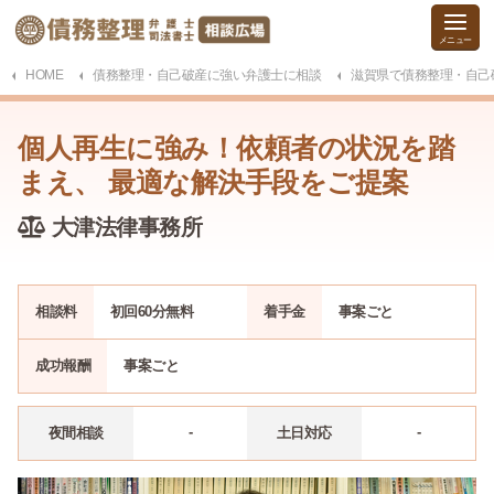
HOME
債務整理・自己破産に強い弁護士に相談
滋賀県で債務整理・自己
個人再生に強み！依頼者の状況を踏
まえ、 最適な解決手段をご提案
大津法律事務所
相談料
初回60分無料
着手金
事案ごと
成功報酬
事案ごと
-
-
夜間相談
土日対応