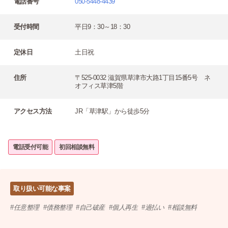
電話番号
050-5448-4439
受付時間
平日9：30～18：30
定休日
土日祝
住所
〒525-0032 滋賀県草津市大路1丁目15番5号 ネ
オフィス草津5階
アクセス方法
JR「草津駅」から徒歩5分
電話受付可能
初回相談無料
取り扱い可能な事案
任意整理
債務整理
自己破産
個人再生
過払い
相談無料