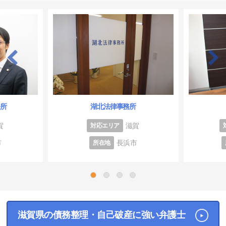
務所
湖北法律事務所
賀
滋賀
対応エリア
市
長浜市
所在地
1
2
3
4
滋賀県の債務整理・自己破産に強い弁護士