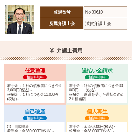
登録番号
No.30610
所属弁護士会
滋賀弁護士会
弁護士費用
任意整理
過払い金請求
相談料無料
相談料無料
着手金：１社の債権者につき金3
着手金：1社の債権者につき金33,
3,000円(税込)～
000円 (税込)
報酬金：１社につき金11,000円
報酬金：返還を受けた過払金の2
(税込)～
2％相当額
自己破産
個人再生
相談料無料
相談料無料
⑴ 同時廃止
着手金：金330,000円(税込)～
着手金：金330,000円(税込)～
報酬金：金88,000円(税込)～