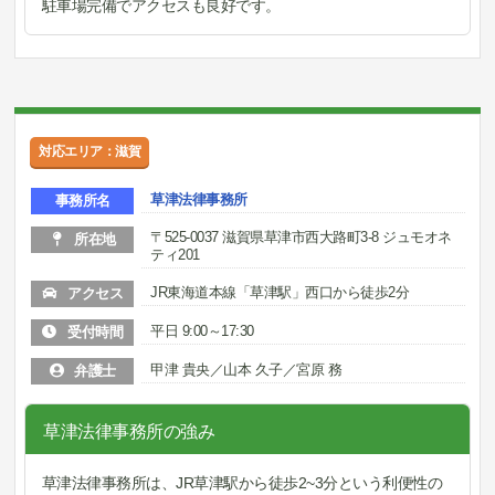
駐車場完備でアクセスも良好です。
対応エリア：滋賀
草津法律事務所
事務所名
〒525-0037 滋賀県草津市西大路町3-8 ジュモオネ
所在地
ティ201
JR東海道本線「草津駅」西口から徒歩2分
アクセス
平日 9:00～17:30
受付時間
甲津 貴央／山本 久子／宮原 務
弁護士
草津法律事務所の強み
草津法律事務所は、JR草津駅から徒歩2~3分という利便性の