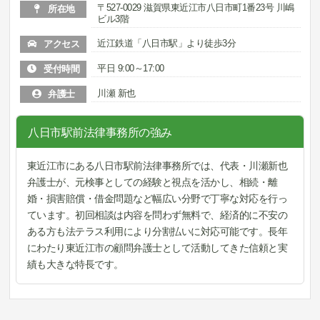
〒527-0029 滋賀県東近江市八日市町1番23号 川嶋
所在地
ビル3階
近江鉄道「八日市駅」より徒歩3分
アクセス
平日 9:00～17:00
受付時間
川瀬 新也
弁護士
八日市駅前法律事務所の強み
東近江市にある八日市駅前法律事務所では、代表・川瀬新也
弁護士が、元検事としての経験と視点を活かし、相続・離
婚・損害賠償・借金問題など幅広い分野で丁寧な対応を行っ
ています。初回相談は内容を問わず無料で、経済的に不安の
ある方も法テラス利用により分割払いに対応可能です。長年
にわたり東近江市の顧問弁護士として活動してきた信頼と実
績も大きな特長です。