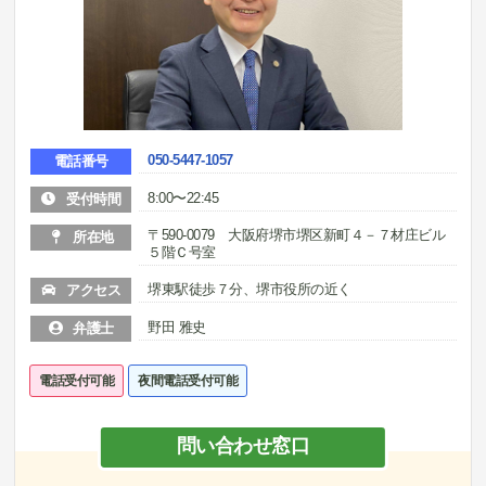
050-5447-1057
電話番号
8:00〜22:45
受付時間
〒590-0079 大阪府堺市堺区新町４－７材庄ビル
所在地
５階Ｃ号室
堺東駅徒歩７分、堺市役所の近く
アクセス
野田 雅史
弁護士
電話受付可能
夜間電話受付可能
問い合わせ窓口