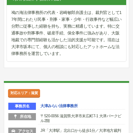
鳰の海法律事務所の代表・岩崎敏郎弁護士は、裁判官として1
7年間にわたり民事・刑事・家事・少年・行政事件など幅広い
分野に従事した経験を持ち、実務に精通しています。特に交
通事故や刑事事件、破産手続、保全事件に強みがあり、大阪
地裁での専門部経験も活かした法的支援が可能です。現在は
大津市坂本にて、個人の相談にも対応したアットホームな法
律事務所を運営しています。
対応エリア：滋賀
大津みらい法律事務所
事務所名
〒520-0056 滋賀県大津市末広町7-1 大津パークビ
所在地
ル2階
JR「大津駅」北出口から徒歩1分／大津地方裁判
アクセス