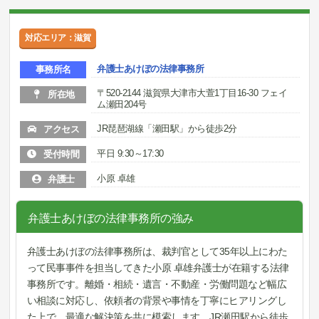
対応エリア：滋賀
弁護士あけぼの法律事務所
事務所名
〒520-2144 滋賀県大津市大萱1丁目16-30 フェイ
所在地
ム瀬田204号
JR琵琶湖線「瀬田駅」から徒歩2分
アクセス
平日 9:30～17:30
受付時間
小原 卓雄
弁護士
弁護士あけぼの法律事務所の強み
弁護士あけぼの法律事務所は、裁判官として35年以上にわた
って民事事件を担当してきた小原 卓雄弁護士が在籍する法律
事務所です。離婚・相続・遺言・不動産・労働問題など幅広
い相談に対応し、依頼者の背景や事情を丁寧にヒアリングし
た上で、最適な解決策を共に模索します。JR瀬田駅から徒歩