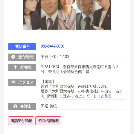
050-5447-8030
電話番号
平日 9:00～17:00
受付時間
〒631-0824 奈良県奈良市西大寺南町８番３３
所在地
号 奈良商工会議所会館１階
【電車】
アクセス
近鉄「大和西大寺駅」南側より徒歩3分。
近鉄「大和西大寺駅」の中央改札口を出て，右方
向（南側）に進み，地上まで
…
もっと見る
田辺 美紀
弁護士
電話受付可能
初回相談無料