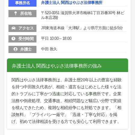
弁護士法人 関西はやぶさ法律事務所
事務所名
〒520-0051 滋賀県大津市梅林1丁目15番30号 林ビ
所在地
ル本店2階
JR東海道本線「大津駅」より県庁方面に徒歩5分
アクセス
平日 10:00～18:00
受付時間
中田 敦久
弁護士
弁護士法人 関西はやぶさ法律事務所の強み
関西はやぶさ法律事務所は、弁護士歴20年以上の豊富な経験
を持つ中田敦久代表が、相続・遺言をはじめとした様々な法
的トラブルに丁寧かつ迅速に対応している事務所です。企業
法務や倒産処理、交通事故、相続問題など幅広い分野で実績
を積んできたため、複雑な相続紛争にも対処できます。「相
談無料」「プライバシー厳守」「迅速・丁寧な対応」を掲
げ、初めて法律相談を受ける方でも安心して利用できます。