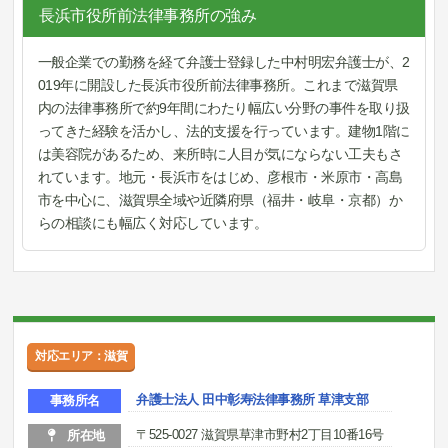
長浜市役所前法律事務所の強み
一般企業での勤務を経て弁護士登録した中村明宏弁護士が、2
019年に開設した長浜市役所前法律事務所。これまで滋賀県
内の法律事務所で約9年間にわたり幅広い分野の事件を取り扱
ってきた経験を活かし、法的支援を行っています。建物1階に
は美容院があるため、来所時に人目が気にならない工夫もさ
れています。地元・長浜市をはじめ、彦根市・米原市・高島
市を中心に、滋賀県全域や近隣府県（福井・岐阜・京都）か
らの相談にも幅広く対応しています。
対応エリア：滋賀
弁護士法人 田中彰寿法律事務所 草津支部
事務所名
〒525-0027 滋賀県草津市野村2丁目10番16号
所在地