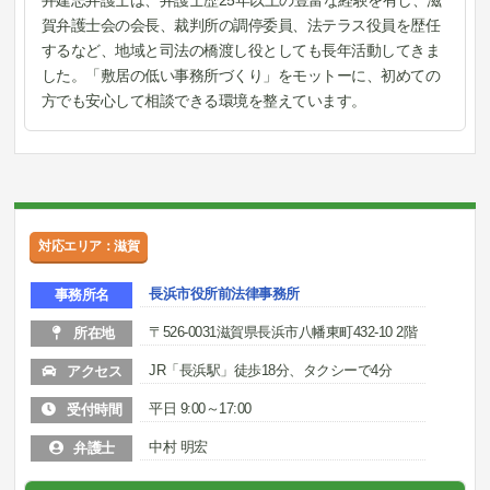
井建志弁護士は、弁護士歴25年以上の豊富な経験を有し、滋
賀弁護士会の会長、裁判所の調停委員、法テラス役員を歴任
するなど、地域と司法の橋渡し役としても長年活動してきま
した。「敷居の低い事務所づくり」をモットーに、初めての
方でも安心して相談できる環境を整えています。
対応エリア：滋賀
長浜市役所前法律事務所
事務所名
〒526-0031滋賀県長浜市八幡東町432-10 2階
所在地
JR「長浜駅」徒歩18分、タクシーで4分
アクセス
平日 9:00～17:00
受付時間
中村 明宏
弁護士