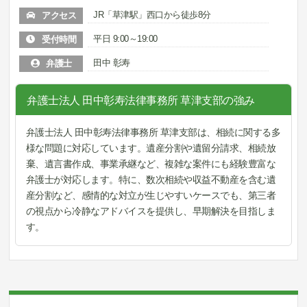
JR「草津駅」西口から徒歩8分
アクセス
平日 9:00～19:00
受付時間
田中 彰寿
弁護士
弁護士法人 田中彰寿法律事務所 草津支部の強み
弁護士法人 田中彰寿法律事務所 草津支部は、相続に関する多
様な問題に対応しています。遺産分割や遺留分請求、相続放
棄、遺言書作成、事業承継など、複雑な案件にも経験豊富な
弁護士が対応します。特に、数次相続や収益不動産を含む遺
産分割など、感情的な対立が生じやすいケースでも、第三者
の視点から冷静なアドバイスを提供し、早期解決を目指しま
す。