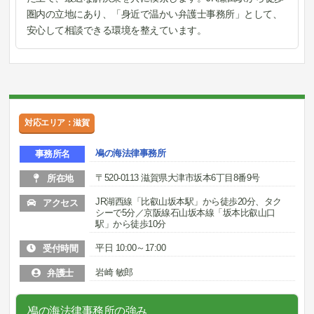
圏内の立地にあり、「身近で温かい弁護士事務所」として、
安心して相談できる環境を整えています。
対応エリア：滋賀
鳰の海法律事務所
事務所名
〒520-0113 滋賀県大津市坂本6丁目8番9号
所在地
JR湖西線「比叡山坂本駅」から徒歩20分、タク
アクセス
シーで5分／京阪線石山坂本線「坂本比叡山口
駅」から徒歩10分
平日 10:00～17:00
受付時間
岩崎 敏郎
弁護士
鳰の海法律事務所の強み