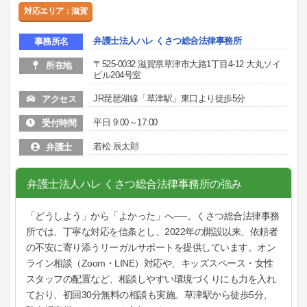
対応エリア：滋賀
弁護士法人ハレ くさつ総合法律事務所
事務所名
〒525-0032 滋賀県草津市大路1丁目4-12 大丸ソイ
所在地
ビル204号室
JR琵琶湖線「草津駅」東口より徒歩5分
アクセス
平日 9:00～17:00
受付時間
若松 辰太郎
弁護士
弁護士法人ハレ くさつ総合法律事務所の強み
「どうしよう」から「よかった」へ──。くさつ総合法律事務
所では、丁寧な対応を信条とし、2022年の開設以来、依頼者
の不安に寄り添うリーガルサポートを提供しています。オン
ライン相談（Zoom・LINE）対応や、キッズスペース・女性
スタッフの配置など、相談しやすい環境づくりにも力を入れ
ており、初回30分無料の相談も実施。草津駅から徒歩5分、