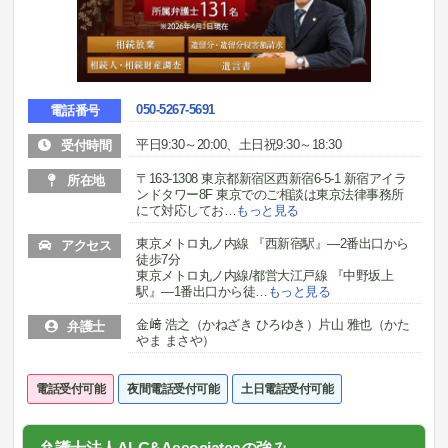
050-5267-5691
電話番号
平日9:30～20:00、土日祝9:30～18:30
受付時間
〒163-1308 東京都新宿区西新宿6-5-1 新宿アイラ
所在地
ンドタワー8F 東京でのご相談は東京法律事務所
にて対応してお
…
もっと見る
東京メトロ丸ノ内線 『西新宿駅』―2番出口から
アクセス
徒歩7分
東京メトロ丸ノ内線/都営大江戸線 『中野坂上
駅』―1番出口から徒
…
もっと見る
金﨑 浩之（かねざき ひろゆき）片山 雅也（かた
弁護士
やま まさや）
電話受付可能
夜間電話受付可能
土日電話受付可能