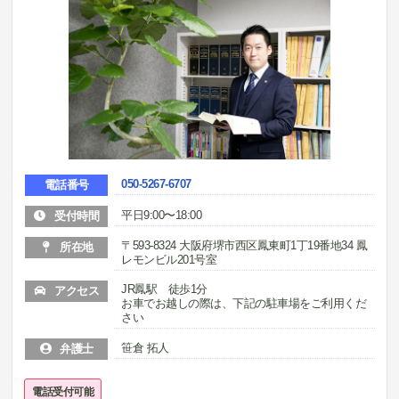
050-5267-6707
電話番号
平日9:00〜18:00
受付時間
〒593-8324 大阪府堺市西区鳳東町1丁19番地34 鳳
所在地
レモンビル201号室
JR鳳駅 徒歩1分
アクセス
お車でお越しの際は、下記の駐車場をご利用くだ
さい
笹倉 拓人
弁護士
電話受付可能