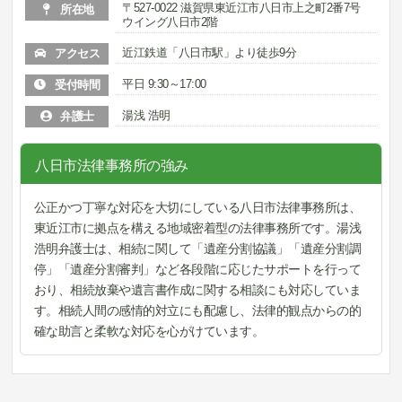
〒527-0022 滋賀県東近江市八日市上之町2番7号
所在地
ウイング八日市2階
近江鉄道「八日市駅」より徒歩9分
アクセス
平日 9:30～17:00
受付時間
湯浅 浩明
弁護士
八日市法律事務所の強み
公正かつ丁寧な対応を大切にしている八日市法律事務所は、
東近江市に拠点を構える地域密着型の法律事務所です。湯浅
浩明弁護士は、相続に関して「遺産分割協議」「遺産分割調
停」「遺産分割審判」など各段階に応じたサポートを行って
おり、相続放棄や遺言書作成に関する相談にも対応していま
す。相続人間の感情的対立にも配慮し、法律的観点からの的
確な助言と柔軟な対応を心がけています。