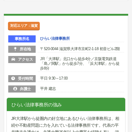
対応エリア：滋賀
ひらい法律事務所
事務所名
〒520-0044 滋賀県大津市京町2-1-18 初音ビル2階
所在地
JR「大津駅」北口から徒歩4分／京阪電気鉄道
アクセス
「島ノ関駅」から徒歩7分、「浜大津駅」から徒
歩8分
平日 9:30～17:00
受付時間
平井 建志
弁護士
ひらい法律事務所の強み
JR大津駅から徒圏内の好立地にあるひらい法律事務所は、相
続や不動産問題に力を入れている法律事務所です。代表の平