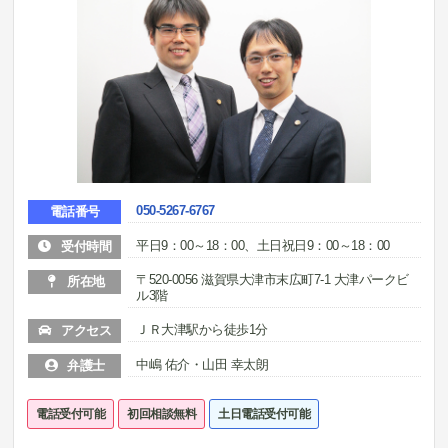
050-5267-6767
電話番号
平日9：00～18：00、土日祝日9：00～18：00
受付時間
〒520-0056 滋賀県大津市末広町7-1 大津パークビ
所在地
ル3階
ＪＲ大津駅から徒歩1分
アクセス
中嶋 佑介・山田 幸太朗
弁護士
電話受付可能
初回相談無料
土日電話受付可能