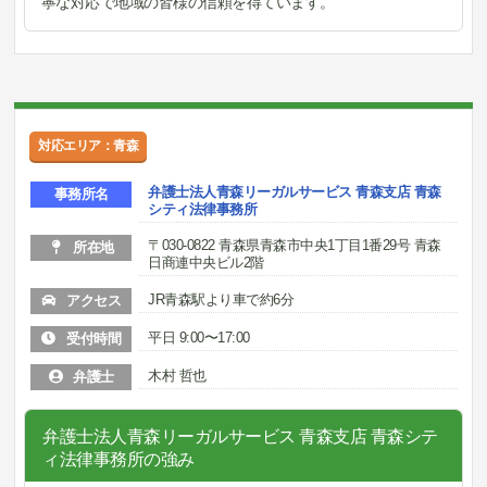
寧な対応で地域の皆様の信頼を得ています。
対応エリア：青森
弁護士法人青森リーガルサービス 青森支店 青森
事務所名
シティ法律事務所
〒030-0822 青森県青森市中央1丁目1番29号 青森
所在地
日商連中央ビル2階
JR青森駅より車で約6分
アクセス
平日 9:00〜17:00
受付時間
木村 哲也
弁護士
弁護士法人青森リーガルサービス 青森支店 青森シテ
ィ法律事務所の強み