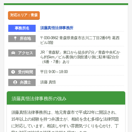
対応エリア：青森
須藤真悟法律事務所
事務所名
〒030-0862 青森県青森市古川二丁目2番6号 葛西
所在地
ビル3階
JR「青森駅」東口から徒歩約7分／青森中央ICか
アクセス
ら約5km／ビル裏側の浪館通り側に駐車場2台分
（6番・7番）あり
平日 9:00～18:00
受付時間
須藤 真悟
弁護士
須藤真悟法律事務所の強み
須藤真悟法律事務所は、地元青森市で平成22年に開設され、
15年以上の経験を持つ弁護士が、相続を含む多様な法律問題
に対応しています。相談しやすい雰囲気づくりを心がけ、丁