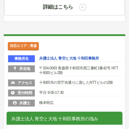
詳細はこちら
対応エリア：青森
弁護士法人 青空と大地 十和田事務所
事務所名
〒034-0083 青森県十和田市西三番町1番42号 NTT
所在地
十和田ビル2階
十和田市の官庁街通りに面したNTTビルの2階
アクセス
平日 9:00-17:30
受付時間
橋本明広
弁護士
弁護士法人 青空と大地 十和田事務所の強み