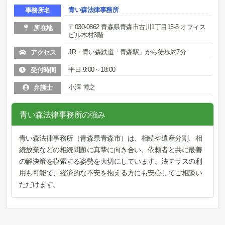
青い森法律事務所
事務所名
〒030-0862 青森県青森市古川1丁目15-5 オフィス
所在地
ビル木村3階
JR・青い森鉄道「青森駅」から徒歩約7分
アクセス
平日 9:00～18:00
受付時間
小澤 博之
弁護士
青い森法律事務所の強み
青い森法律事務所（青森県青森市）は、相続や遺産分割、相
続放棄などの相続問題に真摯に向き合い、依頼者と共に最善
の解決策を模索する姿勢を大切にしています。法テラスの利
用も可能で、経済的な不安を抱える方にも安心してご相談い
ただけます。