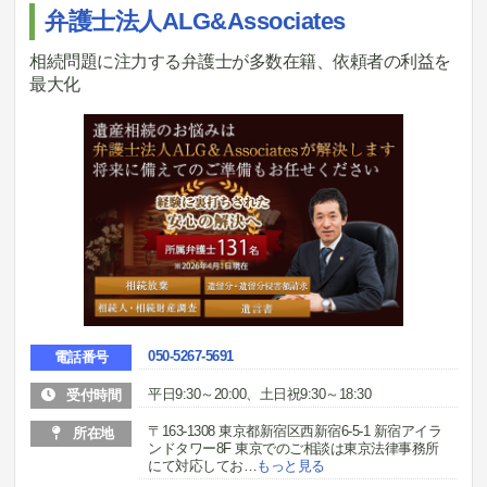
弁護士法人ALG&Associates
相続問題に注力する弁護士が多数在籍、依頼者の利益を
最大化
050-5267-5691
電話番号
平日9:30～20:00、土日祝9:30～18:30
受付時間
〒163-1308 東京都新宿区西新宿6-5-1 新宿アイラ
所在地
ンドタワー8F 東京でのご相談は東京法律事務所
にて対応してお
…
もっと見る