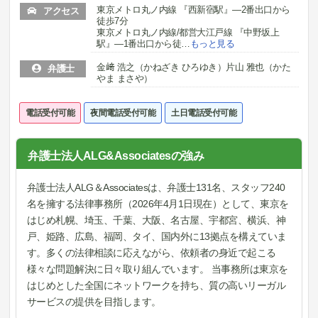
東京メトロ丸ノ内線 『西新宿駅』―2番出口から
アクセス
徒歩7分
東京メトロ丸ノ内線/都営大江戸線 『中野坂上
駅』―1番出口から徒
…
もっと見る
金﨑 浩之（かねざき ひろゆき）片山 雅也（かた
弁護士
やま まさや）
電話受付可能
夜間電話受付可能
土日電話受付可能
弁護士法人ALG&Associatesの強み
弁護士法人ALG＆Associatesは、弁護士131名、スタッフ240
名を擁する法律事務所（2026年4月1日現在）として、東京を
はじめ札幌、埼玉、千葉、大阪、名古屋、宇都宮、横浜、神
戸、姫路、広島、福岡、タイ、国内外に13拠点を構えていま
す。多くの法律相談に応えながら、依頼者の身近で起こる
様々な問題解決に日々取り組んでいます。 当事務所は東京を
はじめとした全国にネットワークを持ち、質の高いリーガル
サービスの提供を目指します。