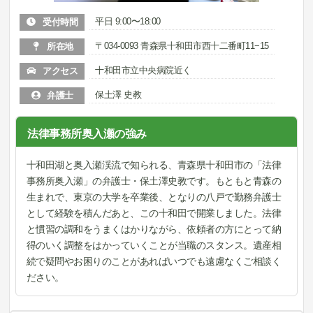
平日 9:00〜18:00
受付時間
〒034-0093 青森県十和田市西十二番町11−15
所在地
十和田市立中央病院近く
アクセス
保土澤 史教
弁護士
法律事務所奥入瀬の強み
十和田湖と奥入瀬渓流で知られる、青森県十和田市の「法律
事務所奥入瀬」の弁護士・保土澤史教です。もともと青森の
生まれで、東京の大学を卒業後、となりの八戸で勤務弁護士
として経験を積んだあと、この十和田で開業しました。法律
と慣習の調和をうまくはかりながら、依頼者の方にとって納
得のいく調整をはかっていくことが当職のスタンス。遺産相
続で疑問やお困りのことがあればいつでも遠慮なくご相談く
ださい。