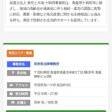
弁護士法人 青空と大地 十和田事務所は、青森県十和田市に根
ざし、地域の高齢化や過疎化に伴う相続・遺言の課題に真摯
に対応。農業・医療など地元産業に関する法律相談にも強み
を持ち、身近で信頼される法的サポートを提供しています。
対応エリア：青森
田村良法律事務所
事務所名
〒030-0802 青森県青森市本町1丁目2番20号 青森
所在地
柳町ビル2階
市役所前バス停 徒歩約1分
アクセス
平日 9:00～17:30
受付時間
田村 良／寺田 悠
弁護士