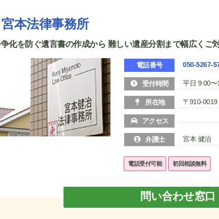
宮本法律事務所
紛争化を防ぐ遺言書の作成から 難しい遺産分割まで幅広くご
050-5267-5
電話番号
平日 9:00〜1
受付時間
〒910-0
所在地
アクセス
宮本 健治
弁護士
電話受付可能
初回相談無料
問い合わせ窓口