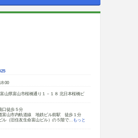
825
8:00
004 富山県富山市桜橋通り１－１８ 北日本桜橋ビ
南口徒歩５分
道富山市内軌道線 地鉄ビル前駅 徒歩１分
ビル（旧住友生命富山ビル）の５階で
…
もっと