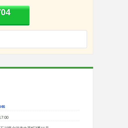
704
846
7:00