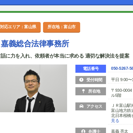
対応エリア：富山県
所在地：富山市
嘉義総合法律事務所
対話に力を入れ、依頼者が本当に求める 適切な解決法を提案
050-5267-5
電話番号
平日 9:00〜1
受付時間
〒930-0
所在地
ル5階
ＪＲ富山駅
アクセス
富山地方鉄
北日本桜橋
見る
嘉義 亮太
弁護士