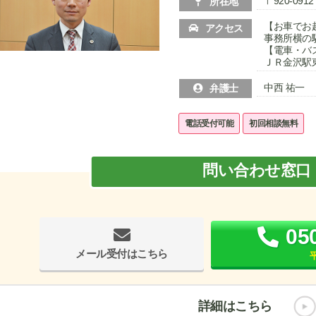
〒920-09
所在地
【お車でお
アクセス
事務所横の駐
【電車・バ
ＪＲ金沢駅
中西 祐一
弁護士
電話受付可能
初回相談無料
問い合わせ窓口
05
メール受付はこちら
平
詳細はこちら