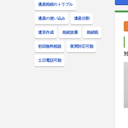
遺産相続のトラブル
遺産の使い込み
遺産分割
遺言作成
相続放棄
相続税
初回無料
相談
夜間対応
可能
土日電話
可能