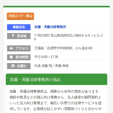
対応エリア：富山
加藤・斉藤法律事務所
事務所名
〒933-0057 富山県高岡市広小路6-9 カネソビル 2
所在地
F
万葉線「志貴野中学校前駅」から徒歩4分
アクセス
平日 9:00～17:30
受付時間
代表 加藤 翔／斉藤 寿雄
弁護士
加藤・斉藤法律事務所の強み
加藤・斉藤法律事務所は、開業から42年の歴史があります。
相続や後見などの個人向け業務から、法人破産や顧問契約と
いった法人向け業務まで、幅広い分野での法律サービスを提
供しています。お客様が話しやすい雰囲気づくりと分かりや