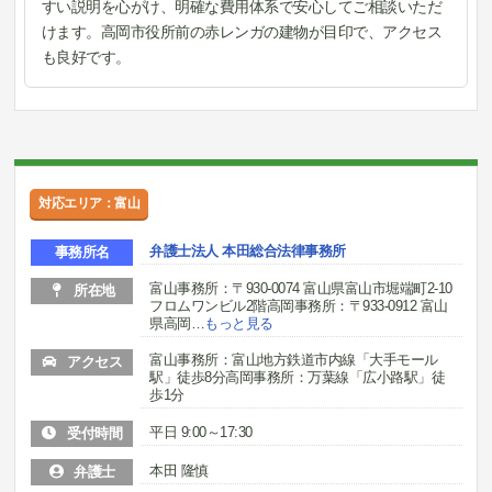
すい説明を心がけ、明確な費用体系で安心してご相談いただ
けます。高岡市役所前の赤レンガの建物が目印で、アクセス
も良好です。
対応エリア：富山
弁護士法人 本田総合法律事務所
事務所名
富山事務所：〒930-0074 富山県富山市堀端町2-10
所在地
フロムワンビル2階高岡事務所：〒933-0912 富山
県高岡
…
もっと見る
富山事務所：富山地方鉄道市内線「大手モール
アクセス
駅」徒歩8分高岡事務所：万葉線「広小路駅」徒
歩1分
平日 9:00～17:30
受付時間
本田 隆慎
弁護士