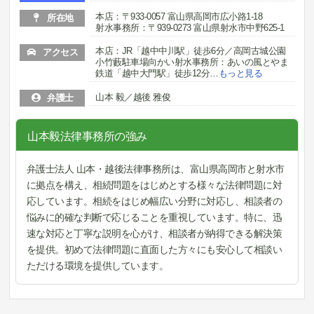
本店：〒933-0057 富山県高岡市広小路1-18
所在地
射水事務所：〒939-0273 富山県射水市中野625-1
本店：JR「越中中川駅」徒歩6分／高岡古城公園
アクセス
小竹藪駐車場向かい射水事務所：あいの風とやま
鉄道「越中大門駅」徒歩12分
…
もっと見る
山本 毅／越後 雅俊
弁護士
山本毅法律事務所の強み
弁護士法人 山本・越後法律事務所は、富山県高岡市と射水市
に拠点を構え、相続問題をはじめとする様々な法律問題に対
応しています。相続をはじめ幅広い分野に対応し、相談者の
悩みに的確な判断で応じることを重視しています。特に、迅
速な対応と丁寧な説明を心がけ、相談者が納得できる解決策
を提供。初めて法律問題に直面した方々にも安心して相談い
ただける環境を提供しています。