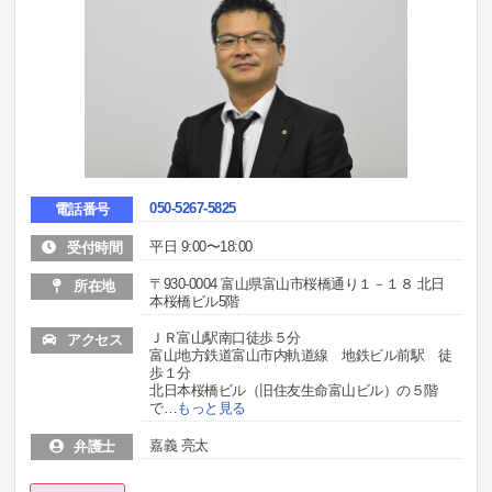
050-5267-5825
電話番号
平日 9:00〜18:00
受付時間
〒930-0004 富山県富山市桜橋通り１－１８ 北日
所在地
本桜橋ビル5階
ＪＲ富山駅南口徒歩５分
アクセス
富山地方鉄道富山市内軌道線 地鉄ビル前駅 徒
歩１分
北日本桜橋ビル（旧住友生命富山ビル）の５階
で
…
もっと見る
嘉義 亮太
弁護士