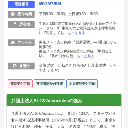
050-5267-5691
電話番号
平日9:30～20:00、土日祝9:30～18:30
受付時間
〒163-1308 東京都新宿区西新宿6-5-1 新宿アイラ
所在地
ンドタワー8F 東京でのご相談は東京法律事務所
にて対応してお
…
もっと見る
東京メトロ丸ノ内線 『西新宿駅』―2番出口から
アクセス
徒歩7分
東京メトロ丸ノ内線/都営大江戸線 『中野坂上
駅』―1番出口から徒
…
もっと見る
金﨑 浩之（かねざき ひろゆき）片山 雅也（かた
弁護士
やま まさや）
電話受付可能
夜間電話受付可能
土日電話受付可能
弁護士法人ALG&Associatesの強み
弁護士法人ALG＆Associatesは、弁護士131名、スタッフ240
名を擁する法律事務所（2026年4月1日現在）として、東京を
はじめ札幌、埼玉、千葉、大阪、名古屋、宇都宮、横浜、神