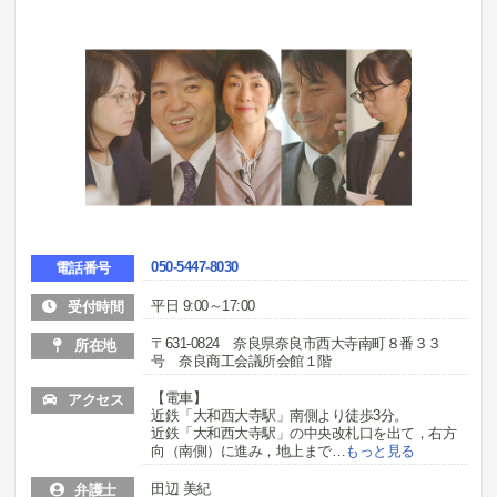
050-5447-8030
電話番号
平日 9:00～17:00
受付時間
〒631-0824 奈良県奈良市西大寺南町８番３３
所在地
号 奈良商工会議所会館１階
【電車】
アクセス
近鉄「大和西大寺駅」南側より徒歩3分。
近鉄「大和西大寺駅」の中央改札口を出て，右方
向（南側）に進み，地上まで
…
もっと見る
田辺 美紀
弁護士