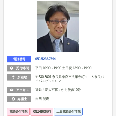
050-5268-7394
電話番号
平日 10:00～19:00 土日祝 13:00～19:00
受付時間
〒630-8001 奈良県奈良市法華寺町１－５奈良バ
所在地
イパスビル２０２
近鉄「新大宮駅」から徒歩10分
アクセス
吉田 晃宏
弁護士
電話受付可能
初回相談無料
土日電話受付可能