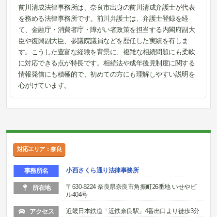
前川清成法律事務所は、奈良市出身の前川清成弁護士が代表
を務める法律事務所です。前川弁護士は、弁護士登録を経
て、金融庁・消費者庁・障がい者政策を担当する内閣府副大
臣や復興副大臣、参議院議員などを歴任した実績を有しま
す。こうした豊富な経験を背景に、複雑な相続問題にも柔軟
に対応できる点が特長です。相続法や成年後見制度に関する
情報発信にも積極的で、初めての方にも理解しやすい説明を
心がけています。
対応エリア：奈良
小西さくら通り法律事務所
事務所名
〒630-8224 奈良県奈良市角振町26番地 いせやビ
所在地
ル404号
近畿日本鉄道「近鉄奈良駅」4番出口より徒歩3分
アクセス