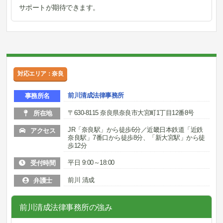
サポートが期待できます。
対応エリア：奈良
前川清成法律事務所
事務所名
〒630-8115 奈良県奈良市大宮町1丁目12番8号
所在地
JR「奈良駅」から徒歩6分／近畿日本鉄道「近鉄
アクセス
奈良駅」7番口から徒歩8分、「新大宮駅」から徒
歩12分
平日 9:00～18:00
受付時間
前川 清成
弁護士
前川清成法律事務所の強み