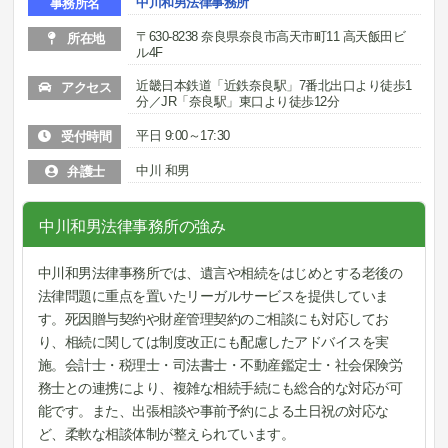
中川和男法律事務所
事務所名
〒630-8238 奈良県奈良市高天市町11 高天飯田ビ
所在地
ル4F
近畿日本鉄道「近鉄奈良駅」7番北出口より徒歩1
アクセス
分／JR「奈良駅」東口より徒歩12分
平日 9:00～17:30
受付時間
中川 和男
弁護士
中川和男法律事務所の強み
中川和男法律事務所では、遺言や相続をはじめとする老後の
法律問題に重点を置いたリーガルサービスを提供していま
す。死因贈与契約や財産管理契約のご相談にも対応してお
り、相続に関しては制度改正にも配慮したアドバイスを実
施。会計士・税理士・司法書士・不動産鑑定士・社会保険労
務士との連携により、複雑な相続手続にも総合的な対応が可
能です。また、出張相談や事前予約による土日祝の対応な
ど、柔軟な相談体制が整えられています。