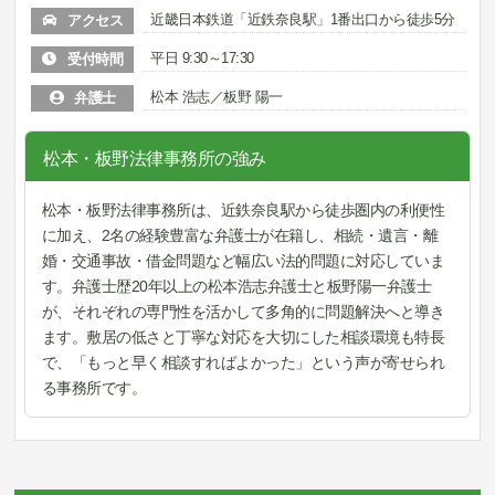
近畿日本鉄道「近鉄奈良駅」1番出口から徒歩5分
アクセス
平日 9:30～17:30
受付時間
松本 浩志／板野 陽一
弁護士
松本・板野法律事務所の強み
松本・板野法律事務所は、近鉄奈良駅から徒歩圏内の利便性
に加え、2名の経験豊富な弁護士が在籍し、相続・遺言・離
婚・交通事故・借金問題など幅広い法的問題に対応していま
す。弁護士歴20年以上の松本浩志弁護士と板野陽一弁護士
が、それぞれの専門性を活かして多角的に問題解決へと導き
ます。敷居の低さと丁寧な対応を大切にした相談環境も特長
で、「もっと早く相談すればよかった」という声が寄せられ
る事務所です。