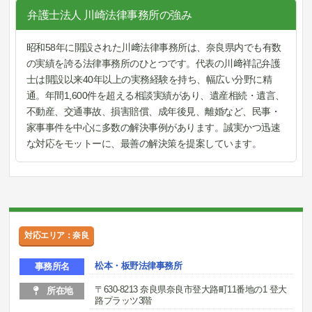
弁護士法人 川崎法律事務所の強み
昭和58年に開設された川﨑法律事務所は、奈良県内でも有数
の実績を誇る法律事務所のひとつです。代表の川﨑祥記弁護
士は開設以来40年以上の実務経験を持ち、幅広い分野に精
通。年間1,600件を超える相談実績があり、遺産相続・遺言、
不動産、交通事故、損害賠償、成年後見、離婚など、民事・
家事事件を中心に多数の解決事例があります。誠実かつ迅速
な対応をモットーに、最善の解決策を提案しています。
対応エリア：奈良
松本・板野法律事務所
事務所名
〒630-8213 奈良県奈良市登大路町11番地の1 登大
所在地
路プラッツ3階