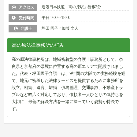
近畿日本鉄道「高の原駅」徒歩2分
アクセス
平日 9:00～18:00
受付時間
坪田 園子／加藤 文人
弁護士
高の原法律事務所の強み
高の原法律事務所は、地域密着型の弁護士事務所として、奈
良県と京都府の県境に位置する高の原エリアで開設されまし
た。代表・坪田園子弁護士は、9年間の大阪での実務経験を経
て、地元に密着した法律サービスを提供するために事務所を
設立。相続、遺言、離婚、債務整理、交通事故、不動産トラ
ブルなど幅広く対応しており、依頼者一人ひとりの気持ちを
大切に、最善の解決方法を一緒に探っていく姿勢が特長で
す。