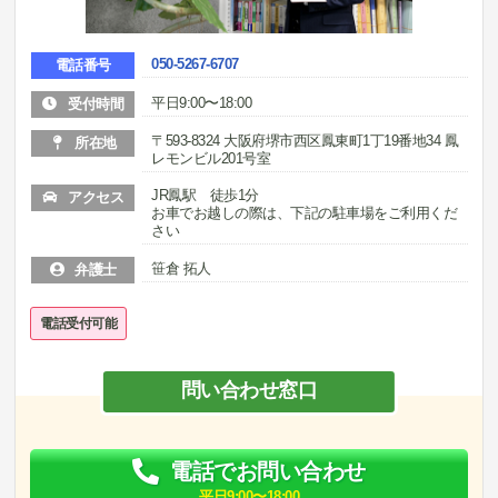
050-5267-6707
電話番号
平日9:00〜18:00
受付時間
〒593-8324 大阪府堺市西区鳳東町1丁19番地34 鳳
所在地
レモンビル201号室
JR鳳駅 徒歩1分
アクセス
お車でお越しの際は、下記の駐車場をご利用くだ
さい
笹倉 拓人
弁護士
電話受付可能
問い合わせ窓口
電話でお問い合わせ
平日9:00〜18:00