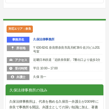
対応エリア：奈良
久保法律事務所
事務所名
〒630-8241 奈良県奈良市高天町38-5 佐川ビル201
所在地
号室
近畿日本鉄道「近鉄奈良駅」7番出口より徒歩1分
アクセス
平日 10:00～17:00
受付時間
久保 浩一
弁護士
久保法律事務所の強み
久保法律事務所は、代表を務める久保浩一弁護士が2009年に
奈良で事務所を開設。弁護士としての深い知識に加え、著書