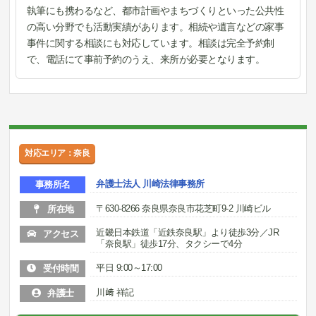
執筆にも携わるなど、都市計画やまちづくりといった公共性
の高い分野でも活動実績があります。相続や遺言などの家事
事件に関する相談にも対応しています。相談は完全予約制
で、電話にて事前予約のうえ、来所が必要となります。
対応エリア：奈良
弁護士法人 川崎法律事務所
事務所名
〒630-8266 奈良県奈良市花芝町9-2 川崎ビル
所在地
近畿日本鉄道「近鉄奈良駅」より徒歩3分／JR
アクセス
「奈良駅」徒歩17分、タクシーで4分
平日 9:00～17:00
受付時間
川﨑 祥記
弁護士