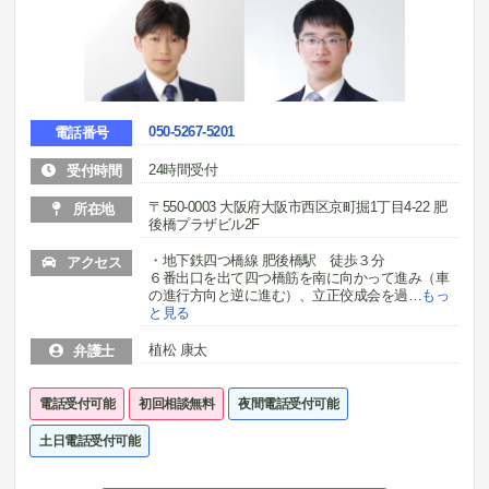
050-5267-5201
電話番号
24時間受付
受付時間
〒550-0003 大阪府大阪市西区京町掘1丁目4-22 肥
所在地
後橋プラザビル2F
・地下鉄四つ橋線 肥後橋駅 徒歩３分
アクセス
６番出口を出て四つ橋筋を南に向かって進み（車
の進行方向と逆に進む）、立正佼成会を過
…
もっ
と見る
植松 康太
弁護士
電話受付可能
初回相談無料
夜間電話受付可能
土日電話受付可能