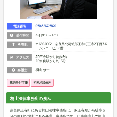
050-5267-5820
電話番号
平日9:30～17:30
受付時間
〒636-0002 奈良県北葛城郡王寺町王寺2丁目7-6
所在地
シンコービル3階
JR王寺駅から徒歩5分
アクセス
JR奈良駅から約15分
桐山 修一
弁護士
電話受付可能
初回相談無料
桐山法律事務所の強み
奈良県王寺町にある桐山法律事務所は、JR王寺駅から徒歩５
分の便利な場所にある弁護士事務所です。代表弁護士の桐山