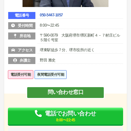
050-5447-1057
電話番号
8:00〜22:45
受付時間
〒590-0079 大阪府堺市堺区新町４－７材庄ビル
所在地
５階Ｃ号室
堺東駅徒歩７分、堺市役所の近く
アクセス
野田 雅史
弁護士
電話受付可能
夜間電話受付可能
問い合わせ窓口
電話でお問い合わせ
8:00〜22:45