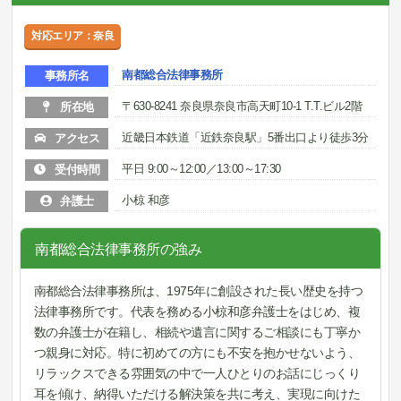
対応エリア：奈良
南都総合法律事務所
事務所名
〒630-8241 奈良県奈良市高天町10-1 T.T.ビル2階
所在地
近畿日本鉄道「近鉄奈良駅」5番出口より徒歩3分
アクセス
平日 9:00～12:00／13:00～17:30
受付時間
小椋 和彦
弁護士
南都総合法律事務所の強み
南都総合法律事務所は、1975年に創設された長い歴史を持つ
法律事務所です。代表を務める小椋和彦弁護士をはじめ、複
数の弁護士が在籍し、相続や遺言に関するご相談にも丁寧か
つ親身に対応。特に初めての方にも不安を抱かせないよう、
リラックスできる雰囲気の中で一人ひとりのお話にじっくり
耳を傾け、納得いただける解決策を共に考え、実現に向けた