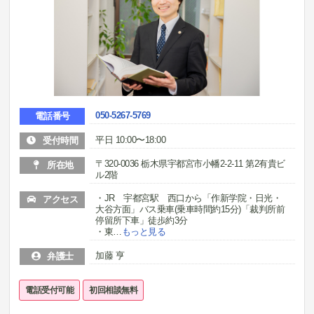
050-5267-5769
電話番号
平日 10:00〜18:00
受付時間
〒320-0036 栃木県宇都宮市小幡2-2-11 第2有貴ビ
所在地
ル2階
・JR 宇都宮駅 西口から「作新学院・日光・
アクセス
大谷方面」バス乗車(乗車時間約15分)「裁判所前
停留所下車」徒歩約3分
・東
…
もっと見る
加藤 亨
弁護士
電話受付可能
初回相談無料