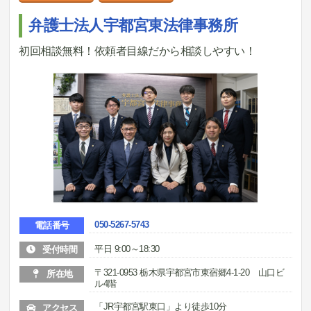
弁護士法人宇都宮東法律事務所
初回相談無料！依頼者目線だから相談しやすい！
050-5267-5743
電話番号
平日 9:00～18:30
受付時間
〒321-0953 栃木県宇都宮市東宿郷4-1-20 山口ビ
所在地
ル4階
「JR宇都宮駅東口」より徒歩10分
アクセス