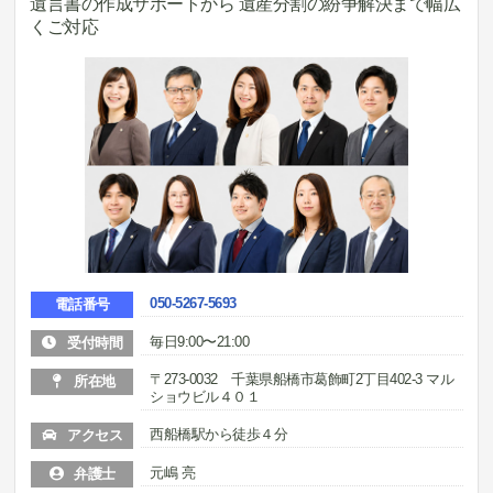
遺言書の作成サポートから 遺産分割の紛争解決まで幅広
くご対応
050-5267-5693
電話番号
毎日9:00〜21:00
受付時間
〒273-0032 千葉県船橋市葛飾町2丁目402-3 マル
所在地
ショウビル４０１
西船橋駅から徒歩４分
アクセス
元嶋 亮
弁護士