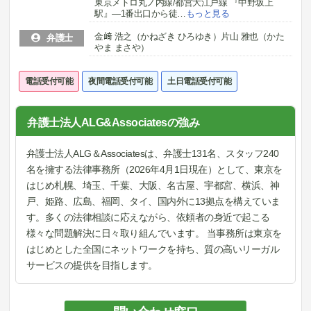
東京メトロ丸ノ内線/都営大江戸線 『中野坂上
駅』―1番出口から徒
…
もっと見る
金﨑 浩之（かねざき ひろゆき）片山 雅也（かた
弁護士
やま まさや）
電話受付可能
夜間電話受付可能
土日電話受付可能
弁護士法人ALG&Associatesの強み
弁護士法人ALG＆Associatesは、弁護士131名、スタッフ240
名を擁する法律事務所（2026年4月1日現在）として、東京を
はじめ札幌、埼玉、千葉、大阪、名古屋、宇都宮、横浜、神
戸、姫路、広島、福岡、タイ、国内外に13拠点を構えていま
す。多くの法律相談に応えながら、依頼者の身近で起こる
様々な問題解決に日々取り組んでいます。 当事務所は東京を
はじめとした全国にネットワークを持ち、質の高いリーガル
サービスの提供を目指します。