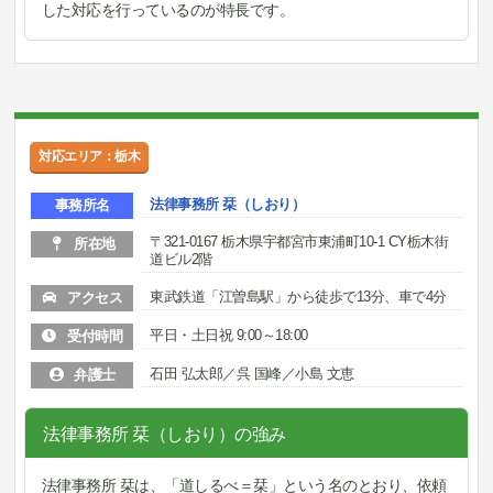
した対応を行っているのが特長です。
対応エリア：栃木
法律事務所 栞（しおり）
事務所名
〒321-0167 栃木県宇都宮市東浦町10-1 CY栃木街
所在地
道ビル2階
東武鉄道「江曽島駅」から徒歩で13分、車で4分
アクセス
平日・土日祝 9:00～18:00
受付時間
石田 弘太郎／呉 国峰／小島 文恵
弁護士
法律事務所 栞（しおり）の強み
法律事務所 栞は、「道しるべ＝栞」という名のとおり、依頼