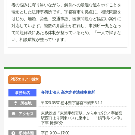
者の悩みに寄り添いながら、解決への最適な道を示すことを
理念とした法律事務所です。宇都宮市を拠点に、相続問題を
はじめ、離婚、労働、交通事故、医療問題など幅広い案件に
対応しています。複数の弁護士が在籍し、事務所一丸となっ
て問題解決にあたる体制が整っているため、「一人で悩まな
い」相談環境が整っています。
対応エリア：栃木
弁護士法人 高木光春法律事務所
事務所名
〒320-0857 栃木県宇都宮市鶴田3-1-1
所在地
東武鉄道「東武宇都宮駅」から車で9分／宇都宮
アクセス
駅西口より関東バスに乗車し、「鶴田橋バス停」
下車 徒歩0分
平日 9:00～17:00
受付時間