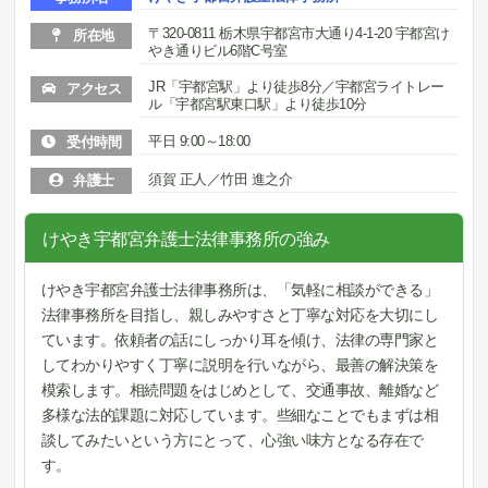
〒320-0811 栃木県宇都宮市大通り4-1-20 宇都宮け
所在地
やき通りビル6階C号室
JR「宇都宮駅」より徒歩8分／宇都宮ライトレー
アクセス
ル「宇都宮駅東口駅」より徒歩10分
平日 9:00～18:00
受付時間
須賀 正人／竹田 進之介
弁護士
けやき宇都宮弁護士法律事務所の強み
けやき宇都宮弁護士法律事務所は、「気軽に相談ができる」
法律事務所を目指し、親しみやすさと丁寧な対応を大切にし
ています。依頼者の話にしっかり耳を傾け、法律の専門家と
してわかりやすく丁寧に説明を行いながら、最善の解決策を
模索します。相続問題をはじめとして、交通事故、離婚など
多様な法的課題に対応しています。些細なことでもまずは相
談してみたいという方にとって、心強い味方となる存在で
す。