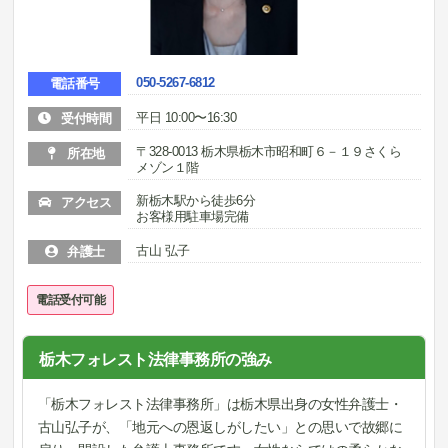
050-5267-6812
電話番号
平日 10:00〜16:30
受付時間
〒328-0013 栃木県栃木市昭和町６－１９さくら
所在地
メゾン１階
新栃木駅から徒歩6分
アクセス
お客様用駐車場完備
古山 弘子
弁護士
電話受付可能
栃木フォレスト法律事務所の強み
「栃木フォレスト法律事務所」は栃木県出身の女性弁護士・
古山弘子が、「地元への恩返しがしたい」との思いで故郷に