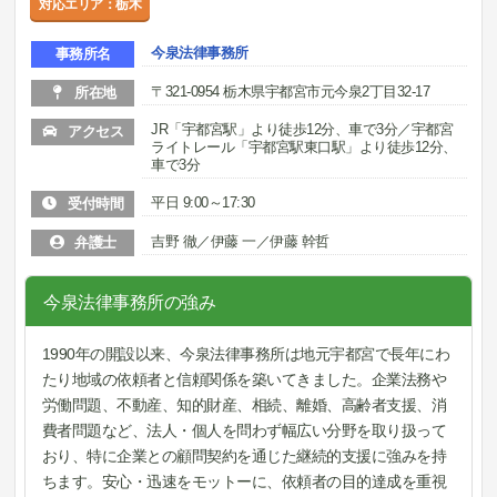
対応エリア：栃木
今泉法律事務所
事務所名
〒321-0954 栃木県宇都宮市元今泉2丁目32-17
所在地
JR「宇都宮駅」より徒歩12分、車で3分／宇都宮
アクセス
ライトレール「宇都宮駅東口駅」より徒歩12分、
車で3分
平日 9:00～17:30
受付時間
吉野 徹／伊藤 一／伊藤 幹哲
弁護士
今泉法律事務所の強み
1990年の開設以来、今泉法律事務所は地元宇都宮で長年にわ
たり地域の依頼者と信頼関係を築いてきました。企業法務や
労働問題、不動産、知的財産、相続、離婚、高齢者支援、消
費者問題など、法人・個人を問わず幅広い分野を取り扱って
おり、特に企業との顧問契約を通じた継続的支援に強みを持
ちます。安心・迅速をモットーに、依頼者の目的達成を重視