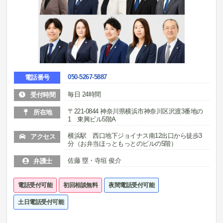
050-5267-5887
電話番号
毎日 24時間
受付時間
〒221-0844 神奈川県横浜市神奈川区沢渡3番地の
所在地
1 東興ビル5階A
横浜駅 西口地下ジョイナス南12出口から徒歩3
アクセス
分（お弁当ほっともっとのビルの5階）
佐藤 塁・寺垣 俊介
弁護士
電話受付可能
初回相談無料
夜間電話受付可能
土日電話受付可能