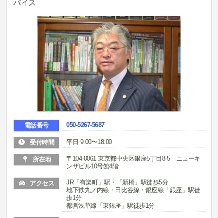
バイス
050-5267-5687
電話番号
平日 9:00〜18:00
受付時間
〒104-0061 東京都中央区銀座5丁目8-5 ニューキ
所在地
ンザビル10号館4階
JR「有楽町」駅・「新橋」駅徒歩5分
アクセス
地下鉄丸ノ内線・日比谷線・銀座線「銀座」駅徒
歩1分
都営浅草線「東銀座」駅徒歩1分