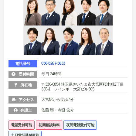
050-5267-5833
電話番号
毎日 24時間
受付時間
〒330-0854 埼玉県さいたま市大宮区桜木町2丁目
所在地
335-1 レインボー大宮ビル305
大宮駅から徒歩7分
アクセス
佐藤 塁・寺垣 俊介
弁護士
電話受付可能
初回相談無料
夜間電話受付可能
土日電話受付可能