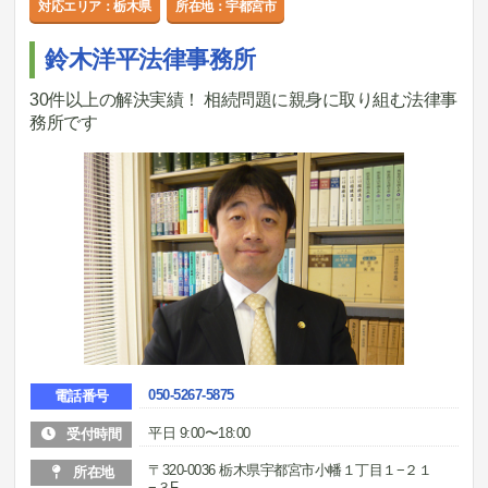
対応エリア：栃木県
所在地：宇都宮市
鈴木洋平法律事務所
30件以上の解決実績！ 相続問題に親身に取り組む法律事
務所です
050-5267-5875
電話番号
平日 9:00〜18:00
受付時間
〒320-0036 栃木県宇都宮市小幡１丁目１−２１
所在地
−３F