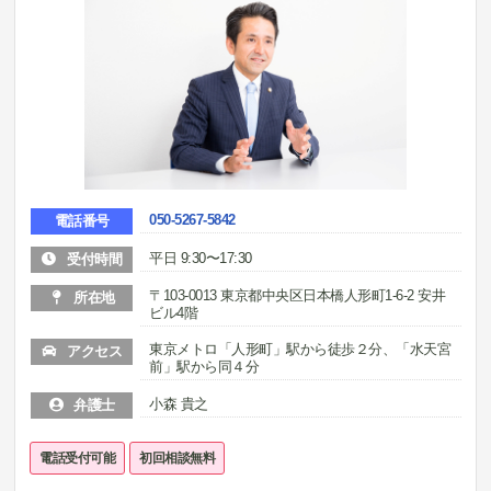
050-5267-5842
電話番号
平日 9:30〜17:30
受付時間
〒103-0013 東京都中央区日本橋人形町1-6-2 安井
所在地
ビル4階
東京メトロ「人形町」駅から徒歩２分、「水天宮
アクセス
前」駅から同４分
小森 貴之
弁護士
電話受付可能
初回相談無料