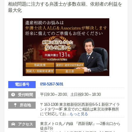
相続問題に注力する弁護士が多数在籍、依頼者の利益を
最大化
050-5267-5691
電話番号
平日9:30～20:00、土日祝9:30～18:30
受付時間
〒163-1308 東京都新宿区西新宿6-5-1 新宿アイラ
所在地
ンドタワー8F 東京でのご相談は東京法律事務所
にて対応してお
…
もっと見る
東京メトロ丸ノ内線 『西新宿駅』―2番出口から
アクセス
徒歩7分