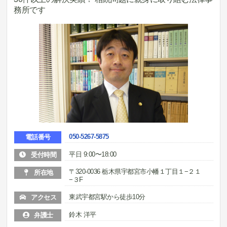
務所です
050-5267-5875
電話番号
平日 9:00〜18:00
受付時間
〒320-0036 栃木県宇都宮市小幡１丁目１−２１
所在地
−３F
東武宇都宮駅から徒歩10分
アクセス
鈴木 洋平
弁護士