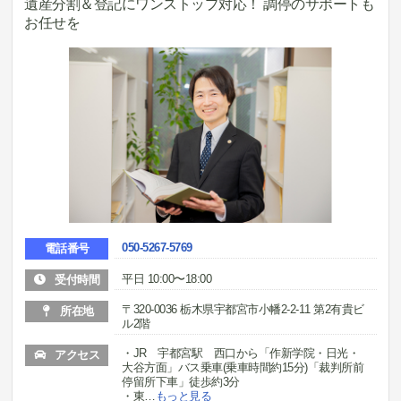
遺産分割＆登記にワンストップ対応！ 調停のサポートも
お任せを
050-5267-5769
電話番号
平日 10:00〜18:00
受付時間
〒320-0036 栃木県宇都宮市小幡2-2-11 第2有貴ビ
所在地
ル2階
・JR 宇都宮駅 西口から「作新学院・日光・
アクセス
大谷方面」バス乗車(乗車時間約15分)「裁判所前
停留所下車」徒歩約3分
・東
…
もっと見る