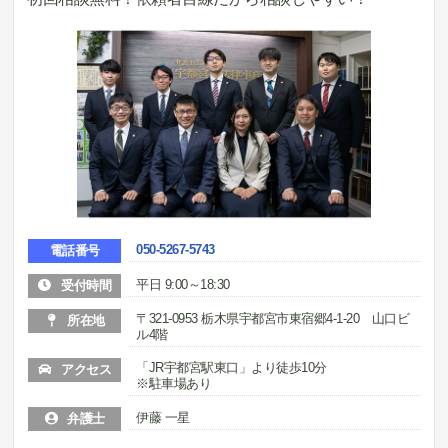
050-5267-5743
電話番号
平日 9:00～18:30
受付時間
〒321-0953 栃木県宇都宮市東宿郷4-1-20 山口ビ
所在地
ル4階
「JR宇都宮駅東口」より徒歩10分
アクセス
※駐車場あり
伊藤 一星
弁護士