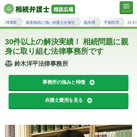
HOME
遺産相続に強い弁護士を探す
栃木県
宇都宮市
鈴木
30件以上の解決実績！ 相続問題に親
身に取り組む法律事務所です
鈴木洋平法律事務所
事務所の強みと特徴
弁護士費用を見る