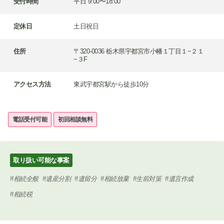
受付時間
平日 9:00〜18:00
定休日
土日祝日
住所
〒320-0036 栃木県宇都宮市小幡１丁目１−２１
−３F
アクセス方法
東武宇都宮駅から徒歩10分
電話受付可能
初回相談無料
取り扱い可能な事案
相続全般
遺産分割
遺留分
相続放棄
生前対策
遺言作成
相続税