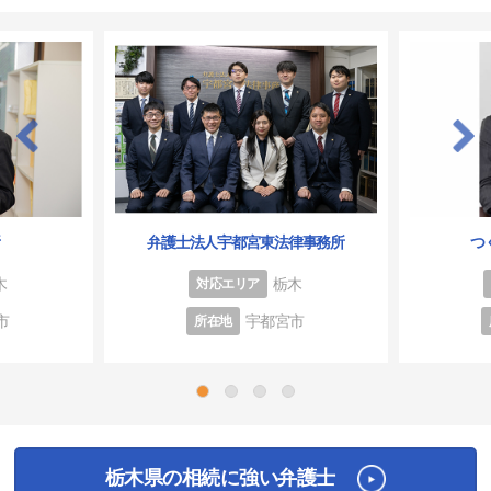
所
弁護士法人宇都宮東法律事務所
つ
木
栃木
対応エリア
市
宇都宮市
所在地
1
2
3
4
栃木県の相続に強い弁護士