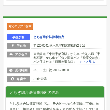
対応エリア：栃木
とちぎ総合法律事務所
事務所名
〒320-0041 栃木県宇都宮市松原2-8-16
所在地
東武鉄道「東武宇都宮駅」から車で6分／JR「宇
アクセス
都宮駅」から車で10分／関東バス「松原交差点」
バス停または「韮塚街道入口」
…
もっと見る
平日・土日祝 9:00～18:00
受付時間
小倉 崇徳
弁護士
とちぎ総合法律事務所の強み
とちぎ総合法律事務所では、身内同士の相続問題に丁寧に向
き合い、相談者と共に解決策を考える姿勢を大切にしていま