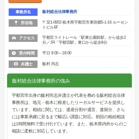
飯村総合法律事務所
事務所名
〒321-0953 栃木県宇都宮市東宿郷5-1-16 ルーセン
所在地
トビル6F
宇都宮ライトレール「駅東公園前駅」から徒歩2
アクセス
分／JR「宇都宮駅」東口から徒歩9分
平日 9:00～18:00
受付時間
飯村 尚志
弁護士
飯村総合法律事務所の強み
宇都宮市出身の飯村尚志弁護士が代表を務める飯村総合法律
事務所は、地元・栃木に根差したリーガルサービスを提供し
ています。相続に関しては、遺産分割や遺言、遺留分、さら
には事業承継に至るまで幅広い課題に対応。初回の相続相談
は1時間無料で受け付けています。また、栃木県内外からのご
相談に柔軟に対応しています。