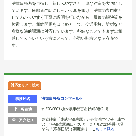
法律事務所を目指し、親しみやすさと丁寧な対応を大切にし
ています。依頼者の話にしっかり耳を傾け、法律の専門家と
してわかりやすく丁寧に説明を行いながら、最善の解決策を
模索します。相続問題をはじめとして、交通事故、離婚など
多様な法的課題に対応しています。些細なことでもまずは相
談してみたいという方にとって、心強い味方となる存在で
す。
対応エリア：栃木
法律事務所コンフォルト
事務所名
〒320-0863 栃木県宇都宮市操町8番21号
所在地
東武鉄道「東武宇都宮駅」から徒歩で17分、車で
アクセス
5分／宇都宮駅西口バスターミナルの13番乗り場
から「JR鶴田駅（陽西通り）
…
もっと見る