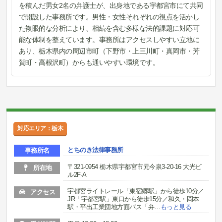
を積んだ男女2名の弁護士が、出身地である宇都宮市にて共同
で開設した事務所です。男性・女性それぞれの視点を活かし
た複眼的な分析により、相続を含む多様な法的課題に対応可
能な体制を整えています。事務所はアクセスしやすい立地に
あり、栃木県内の周辺市町（下野市・上三川町・真岡市・芳
賀町・高根沢町）からも通いやすい環境です。
対応エリア：栃木
とちのき法律事務所
事務所名
〒321-0954 栃木県宇都宮市元今泉3-20-16 大光ビ
所在地
ル2F-A
宇都宮ライトレール「東宿郷駅」から徒歩10分／
アクセス
JR「宇都宮駅」東口から徒歩15分／和久・岡本
駅・平出工業団地方面バス「弁
…
もっと見る