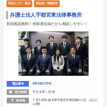
対応エリア：栃木
所在地：宇都宮市
弁護士法人宇都宮東法律事務所
初回相談無料！依頼者目線だから相談しやすい！
050-5267-5743
電話番号
平日 9:00～18:30
受付時間
〒321-0953 栃木県宇都宮市東宿郷4-1-20 山口ビ
所在地
ル4階