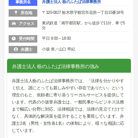
弁護士法人 栃のふたば法律事務所
事務所名
〒320-0827 栃木県宇都宮市花房一丁目15番18号
所在地
東武鉄道「南宇都宮駅」から徒歩で11分、車で5
アクセス
分
平日 9:00～18:00
受付時間
小坂 誉／山口 早紀
弁護士
弁護士法人 栃のふたば法律事務所の強み
弁護士法人栃のふたば法律事務所では、「法律を分かりやす
く伝え、誰にとっても親しみやすい存在でありたい」という
理念のもと、依頼者に寄り添うリーガルサービスを提供して
います。代表の小坂誉弁護士は、一般民事からビジネス法務
まで幅広い分野に対応。法律相談では、法律の見立てだけで
なく、具体的な解決策を提示することを重視しています。弁
護士2名（男性・女性各1名）の体制により、様々な相談に応
じています。