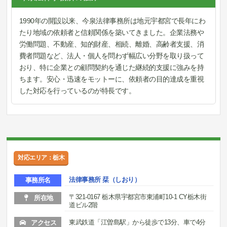
1990年の開設以来、今泉法律事務所は地元宇都宮で長年にわ
たり地域の依頼者と信頼関係を築いてきました。企業法務や
労働問題、不動産、知的財産、相続、離婚、高齢者支援、消
費者問題など、法人・個人を問わず幅広い分野を取り扱って
おり、特に企業との顧問契約を通じた継続的支援に強みを持
ちます。安心・迅速をモットーに、依頼者の目的達成を重視
した対応を行っているのが特長です。
対応エリア：栃木
法律事務所 栞（しおり）
事務所名
〒321-0167 栃木県宇都宮市東浦町10-1 CY栃木街
所在地
道ビル2階
東武鉄道「江曽島駅」から徒歩で13分、車で4分
アクセス