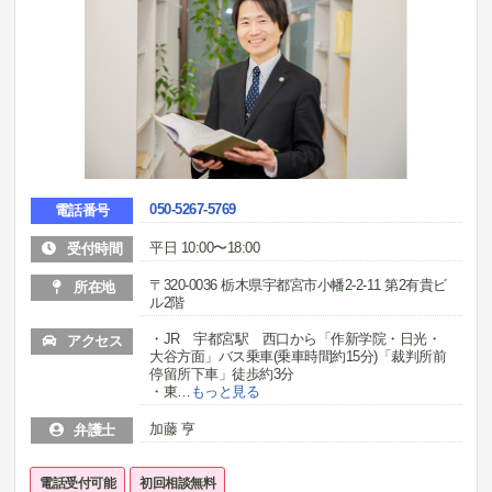
050-5267-5769
電話番号
平日 10:00〜18:00
受付時間
〒320-0036 栃木県宇都宮市小幡2-2-11 第2有貴ビ
所在地
ル2階
・JR 宇都宮駅 西口から「作新学院・日光・
アクセス
大谷方面」バス乗車(乗車時間約15分)「裁判所前
停留所下車」徒歩約3分
・東
…
もっと見る
加藤 亨
弁護士
電話受付可能
初回相談無料