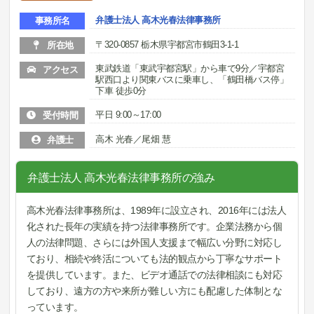
弁護士法人 高木光春法律事務所
事務所名
〒320-0857 栃木県宇都宮市鶴田3-1-1
所在地
東武鉄道「東武宇都宮駅」から車で9分／宇都宮
アクセス
駅西口より関東バスに乗車し、「鶴田橋バス停」
下車 徒歩0分
平日 9:00～17:00
受付時間
高木 光春／尾畑 慧
弁護士
弁護士法人 高木光春法律事務所の強み
高木光春法律事務所は、1989年に設立され、2016年には法人
化された長年の実績を持つ法律事務所です。企業法務から個
人の法律問題、さらには外国人支援まで幅広い分野に対応し
ており、相続や終活についても法的観点から丁寧なサポート
を提供しています。また、ビデオ通話での法律相談にも対応
しており、遠方の方や来所が難しい方にも配慮した体制とな
っています。