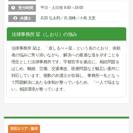
平日・土日祝 9:00～18:00
受付時間
石田 弘太郎／呉 国峰／小島 文恵
弁護士
法律事務所 栞（しおり）の強み
法律事務所 栞は、「道しるべ＝栞」という名のとおり、依頼
者の悩みに寄り添いながら、解決への最適な道を示すことを
理念とした法律事務所です。宇都宮市を拠点に、相続問題を
はじめ、離婚、労働、交通事故、医療問題など幅広い案件に
対応しています。複数の弁護士が在籍し、事務所一丸となっ
て問題解決にあたる体制が整っているため、「一人で悩まな
い」相談環境が整っています。
対応エリア：栃木