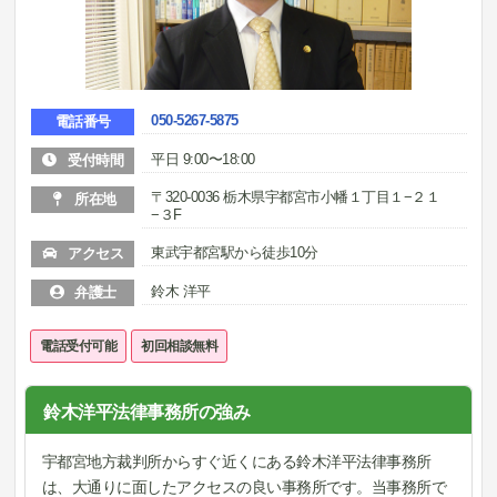
050-5267-5875
電話番号
平日 9:00〜18:00
受付時間
〒320-0036 栃木県宇都宮市小幡１丁目１−２１
所在地
−３F
東武宇都宮駅から徒歩10分
アクセス
鈴木 洋平
弁護士
電話受付可能
初回相談無料
鈴木洋平法律事務所の強み
宇都宮地方裁判所からすぐ近くにある鈴木洋平法律事務所
は、大通りに面したアクセスの良い事務所です。当事務所で