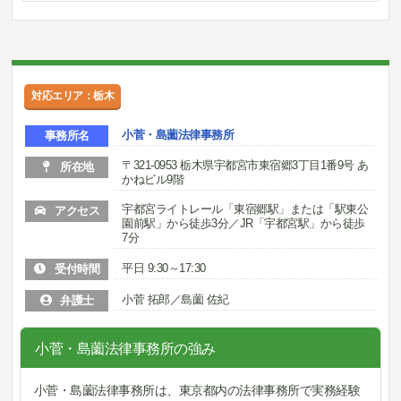
対応エリア：栃木
小菅・島薗法律事務所
事務所名
〒321-0953 栃木県宇都宮市東宿郷3丁目1番9号 あ
所在地
かねビル9階
宇都宮ライトレール「東宿郷駅」または「駅東公
アクセス
園前駅」から徒歩3分／JR「宇都宮駅」から徒歩
7分
平日 9:30～17:30
受付時間
小菅 拓郎／島薗 佐紀
弁護士
小菅・島薗法律事務所の強み
小菅・島薗法律事務所は、東京都内の法律事務所で実務経験