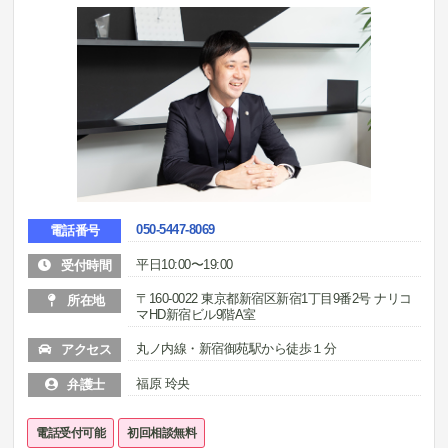
050-5447-8069
電話番号
平日10:00〜19:00
受付時間
〒160-0022 東京都新宿区新宿1丁目9番2号 ナリコ
所在地
マHD新宿ビル9階A室
丸ノ内線・新宿御苑駅から徒歩１分
アクセス
福原 玲央
弁護士
電話受付可能
初回相談無料