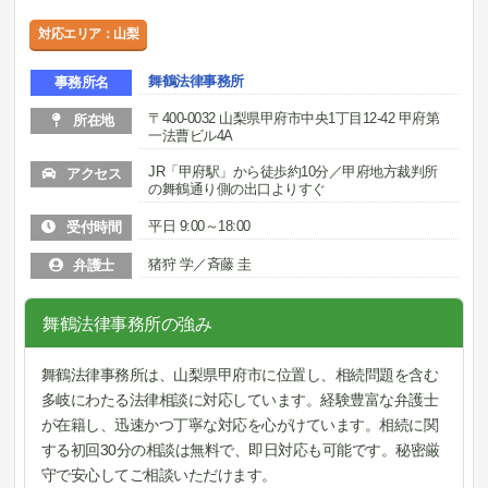
対応エリア：山梨
舞鶴法律事務所
事務所名
〒400-0032 山梨県甲府市中央1丁目12-42 甲府第
所在地
一法曹ビル4A
JR「甲府駅」から徒歩約10分／甲府地方裁判所
アクセス
の舞鶴通り側の出口よりすぐ
平日 9:00～18:00
受付時間
猪狩 学／斉藤 圭
弁護士
舞鶴法律事務所の強み
舞鶴法律事務所は、山梨県甲府市に位置し、相続問題を含む
多岐にわたる法律相談に対応しています。経験豊富な弁護士
が在籍し、迅速かつ丁寧な対応を心がけています。相続に関
する初回30分の相談は無料で、即日対応も可能です。秘密厳
守で安心してご相談いただけます。