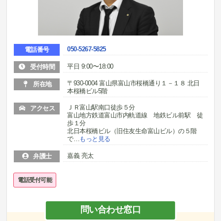
050-5267-5825
電話番号
平日 9:00〜18:00
受付時間
〒930-0004 富山県富山市桜橋通り１－１８ 北日
所在地
本桜橋ビル5階
ＪＲ富山駅南口徒歩５分
アクセス
富山地方鉄道富山市内軌道線 地鉄ビル前駅 徒
歩１分
北日本桜橋ビル（旧住友生命富山ビル）の５階
で
…
もっと見る
嘉義 亮太
弁護士
電話受付可能
問い合わせ窓口