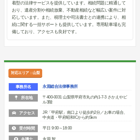
着型の法律サービスを提供しています。相続問題に精通して
おり、遺産分割や相続放棄、不動産相続など幅広い案件に対
応しています。また、税理士や司法書士との連携により、相
続に関する一括サポートも提供しています。専用駐車場も完
備しており、アクセスも良好です。
対応エリア：山梨
永淵総合法律事務所
事務所名
〒400-0031 山梨県甲府市丸の内1-7-3 さかえやビ
所在地
ル3階
JR「甲府駅」南口より徒歩約2分／お車の場合、
アクセス
中央道・甲府昭和ICから約5km
平日 9:00～18:00
受付時間
永淵 智
弁護士