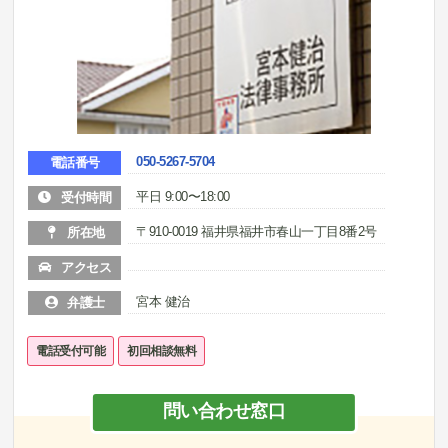
050-5267-5704
電話番号
平日 9:00〜18:00
受付時間
〒910-0019 福井県福井市春山一丁目8番2号
所在地
アクセス
宮本 健治
弁護士
電話受付可能
初回相談無料
問い合わせ窓口