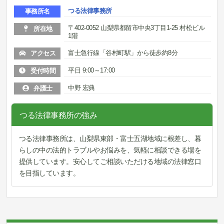
つる法律事務所
事務所名
〒402-0052 山梨県都留市中央3丁目1-25 村松ビル
所在地
1階
富士急行線「谷村町駅」から徒歩約8分
アクセス
平日 9:00～17:00
受付時間
中野 宏典
弁護士
つる法律事務所の強み
つる法律事務所は、山梨県東部・富士五湖地域に根差し、暮
らしの中の法的トラブルやお悩みを、気軽に相談できる場を
提供しています。安心してご相談いただける地域の法律窓口
を目指しています。